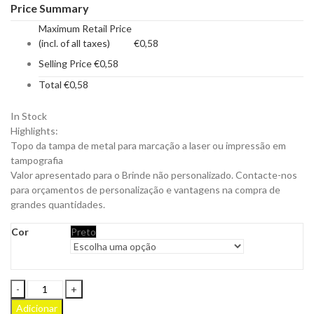
Price Summary
Maximum Retail Price
(incl. of all taxes)
€
0,58
Selling Price
€
0,58
Total
€
0,58
In Stock
Highlights:
Topo da tampa de metal para marcação a laser ou impressão em
tampografia
Valor apresentado para o Brinde não personalizado. Contacte-nos
para orçamentos de personalização e vantagens na compra de
grandes quantidades.
Cor
Preto
Rolha
com
Adicionar