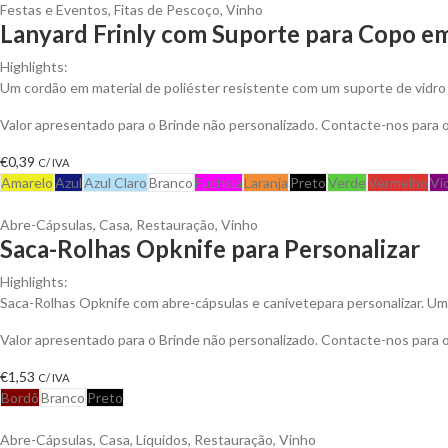
Festas e Eventos
,
Fitas de Pescoço
,
Vinho
Lanyard Frinly com Suporte para Copo em
Highlights:
Um cordão em material de poliéster resistente com um suporte de vidro
Valor apresentado para o Brinde não personalizado. Contacte-nos para
€
0,39
C/ IVA
Amarelo
Azul
Azul Claro
Branco
Fuchsia
Laranja
Preto
Verde
Vermelho
Vi
Abre-Cápsulas
,
Casa
,
Restauração
,
Vinho
Saca-Rolhas Opknife para Personalizar
Highlights:
Saca-Rolhas Opknife com abre-cápsulas e canivetepara personalizar. Um 
Valor apresentado para o Brinde não personalizado. Contacte-nos para
€
1,53
C/ IVA
Bordô
Branco
Preto
Abre-Cápsulas
,
Casa
,
Líquidos
,
Restauração
,
Vinho