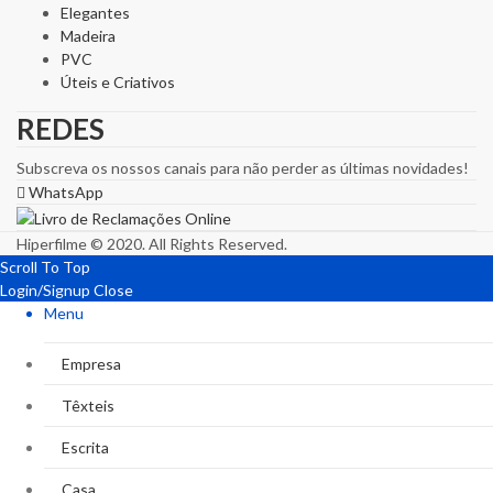
Elegantes
Madeira
PVC
Úteis e Criativos
REDES
Subscreva os nossos canais para não perder as últimas novidades!
WhatsApp
Hiperfilme © 2020. All Rights Reserved.
Scroll To Top
Login/Signup
Close
Menu
Empresa
Têxteis
Escrita
Casa