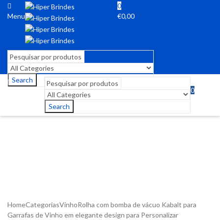
0
Menu
€
0,00
Search
0
Menu
€
0,00
Search
Home
Categorias
Vinho
Rolha com bomba de vácuo Kabalt para
Garrafas de Vinho em elegante design para Personalizar