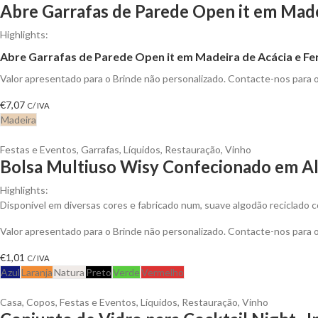
Abre Garrafas de Parede Open it em Made
Highlights:
Abre Garrafas de Parede Open it em Madeira de Acácia e Fe
Valor apresentado para o Brinde não personalizado. Contacte-nos para
€
7,07
C/ IVA
Madeira
Festas e Eventos
,
Garrafas
,
Líquidos
,
Restauração
,
Vinho
Bolsa Multiuso Wisy Confecionado em Al
Highlights:
Disponível em diversas cores e fabricado num, suave algodão reciclado c
Valor apresentado para o Brinde não personalizado. Contacte-nos para
€
1,01
C/ IVA
Azul
Laranja
Natura
Preto
Verde
Vermelho
Casa
,
Copos
,
Festas e Eventos
,
Líquidos
,
Restauração
,
Vinho