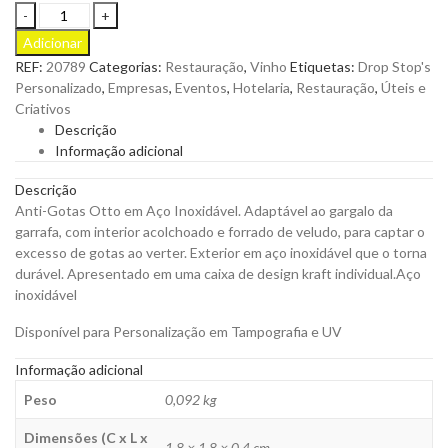
Anti-
Gotas
Adicionar
Otto
REF:
20789
Categorias:
Restauração
,
Vinho
Etiquetas:
Drop Stop's
em
Personalizado
,
Empresas
,
Eventos
,
Hotelaria
,
Restauração
,
Úteis e
Aço
Criativos
Inoxidável.
Descrição
Adaptável
Informação adicional
ao
gargalo
Descrição
da
Anti-Gotas Otto em Aço Inoxidável. Adaptável ao gargalo da
garrafa
garrafa, com interior acolchoado e forrado de veludo, para captar o
para
excesso de gotas ao verter. Exterior em aço inoxidável que o torna
Personalizar
durável. Apresentado em uma caixa de design kraft individual.Aço
quantity
inoxidável
Disponível para Personalização em Tampografia e UV
Informação adicional
Peso
0,092 kg
Dimensões (C x L x
1,8 × 1,8 × 0,4 cm