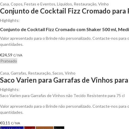
Casa
,
Copos
,
Festas e Eventos
,
Líquidos
,
Restauração
,
Vinho
Conjunto de Cocktail Fizz Cromado para 
Highlights:
Conjunto de Cocktail Fizz Cromado com Shaker 500 ml, Medi
Valor apresentado para o Brinde não personalizado. Contacte-nos para
quantidades.
€
24,59
C/ IVA
Prateado
Casa
,
Garrafas
,
Restauração
,
Sacos
,
Vinho
Saco Varien para Garrafas de Vinhos para
Highlights:
Saco Varien para Garrafas de Vinhos não Tecido Resistente para 75 cl
Valor apresentado para o Brinde não personalizado. Contacte-nos para
quantidades.
€
0,11
C/ IVA
Azul Marinho
Bordô
Castanho
Preto