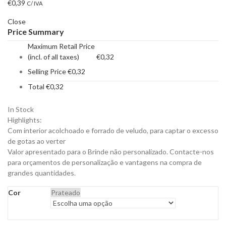
€
0,39
C/ IVA
Close
Price Summary
Maximum Retail Price
(incl. of all taxes)
€
0,32
Selling Price
€
0,32
Total
€
0,32
In Stock
Highlights:
Com interior acolchoado e forrado de veludo, para captar o excesso
de gotas ao verter
Valor apresentado para o Brinde não personalizado. Contacte-nos
para orçamentos de personalização e vantagens na compra de
grandes quantidades.
Cor
Prateado