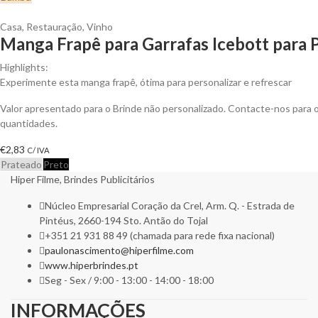
Casa
,
Restauração
,
Vinho
Manga Frapê para Garrafas Icebott para 
Highlights:
Experimente esta manga frapê, ótima para personalizar e refrescar
Valor apresentado para o Brinde não personalizado. Contacte-nos para
quantidades.
€
2,83
C/ IVA
Prateado
Preto
Hiper Filme, Brindes Publicitários
Núcleo Empresarial Coração da Crel, Arm. Q. - Estrada de
Pintéus, 2660-194 Sto. Antão do Tojal
+351 21 931 88 49 (chamada para rede fixa nacional)
paulonascimento@hiperfilme.com
www.hiperbrindes.pt
Seg - Sex / 9:00 - 13:00 - 14:00 - 18:00
INFORMAÇÕES