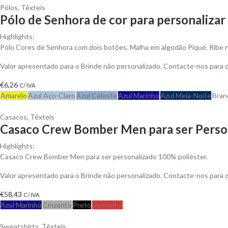
Pólos
,
Têxteis
Pólo de Senhora de cor para personalizar
Highlights:
Pólo Cores de Senhora com dois botões. Malha em algodão Piqué. Ribe 
Valor apresentado para o Brinde não personalizado. Contacte-nos para
€
6,26
C/ IVA
Amarelo
Azul Aço-Claro
Azul Celeste
Azul Marinho
Azul Meia-Noite
Bran
Casacos
,
Têxteis
Casaco Crew Bomber Men para ser Perso
Highlights:
Casaco Crew Bomber Men para ser personalizado 100% poliéster.
Valor apresentado para o Brinde não personalizado. Contacte-nos para
€
58,43
C/ IVA
Azul Marinho
Cinzento
Preto
Vermelho
Sweatshirts
,
Têxteis