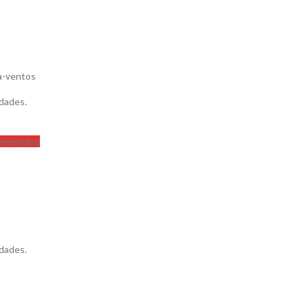
ta-ventos
dades.
Vermelho
dades.