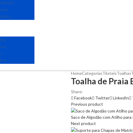
nalizada
izada
izados
edes
uras
os
tras
Home
Categorias
Têxteis
Toalhas
Toalha de Praia 
Share:
Facebook
Twitter
LinkedIn
Previous product
Saco de Algodão com Atilho para 
Next product