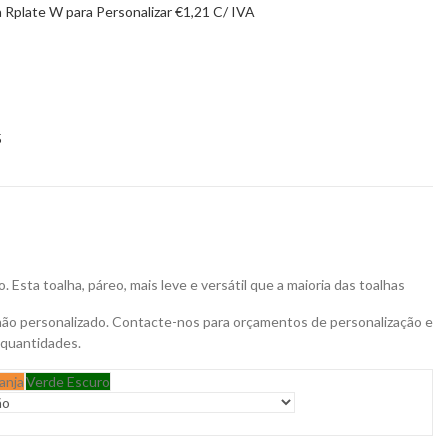
 Rplate W para Personalizar
€
1,21
C/ IVA
5
. Esta toalha, páreo, mais leve e versátil que a maioria das toalhas
não personalizado. Contacte-nos para orçamentos de personalização e
 quantidades.
anja
Verde Escuro