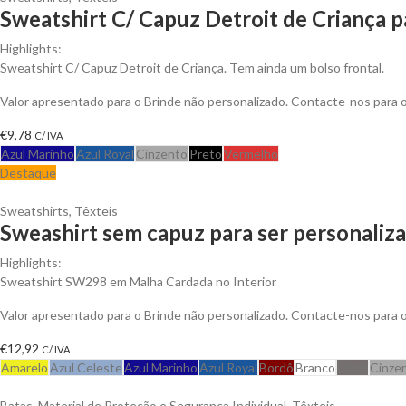
Sweatshirt C/ Capuz Detroit de Criança p
Highlights:
Sweatshirt C/ Capuz Detroit de Criança. Tem ainda um bolso frontal.
Valor apresentado para o Brinde não personalizado. Contacte-nos para
€
9,78
C/ IVA
Azul Marinho
Azul Royal
Cinzento
Preto
Vermelho
Destaque
Sweatshirts
,
Têxteis
Sweashirt sem capuz para ser personaliz
Highlights:
Sweatshirt SW298 em Malha Cardada no Interior
Valor apresentado para o Brinde não personalizado. Contacte-nos para
€
12,92
C/ IVA
Amarelo
Azul Celeste
Azul Marinho
Azul Royal
Bordô
Branco
Cinza
Cinze
Batas
,
Material de Proteção e Segurança Individual
,
Têxteis