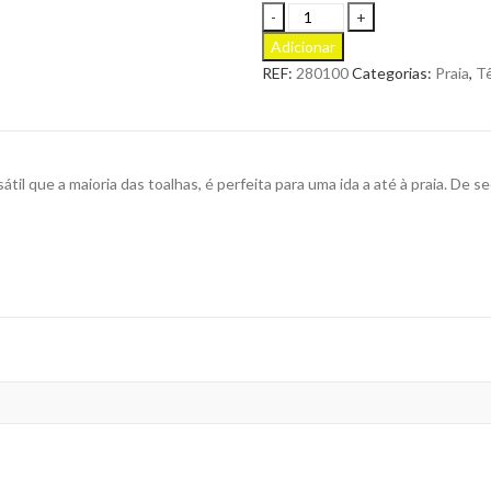
Toalha
de
Adicionar
Praia
REF:
280100
Categorias:
Praia
,
Tê
Baleal
para
Personalizar
quantity
átil que a maioria das toalhas, é perfeita para uma ida a até à praia. De s