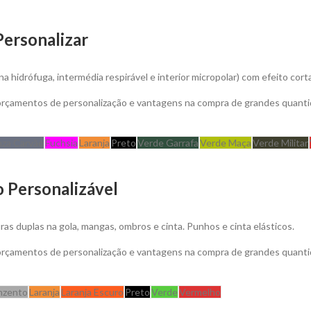
Personalizar
a hidrófuga, intermédia respirável e interior micropolar) com efeito cor
 orçamentos de personalização e vantagens na compra de grandes quanti
nza Carvão
Fuchsia
Laranja
Preto
Verde Garrafa
Verde Maça
Verde Militar
 Personalizável
 duplas na gola, mangas, ombros e cinta. Punhos e cinta elásticos.
 orçamentos de personalização e vantagens na compra de grandes quanti
nzento
Laranja
Laranja Escuro
Preto
Verde
Vermelho