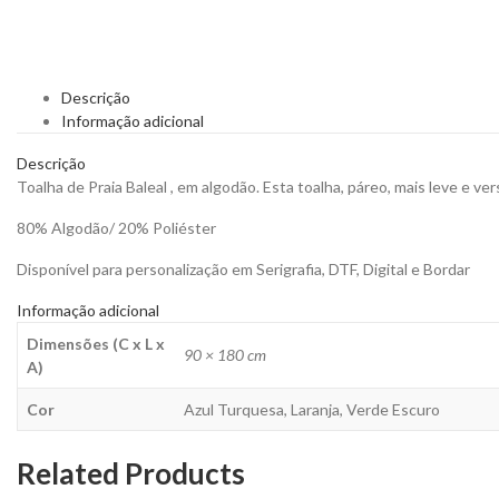
Descrição
Informação adicional
Descrição
Toalha de Praia Baleal , em algodão. Esta toalha, páreo, mais leve e vers
80% Algodão/ 20% Poliéster
Disponível para personalização em Serigrafia, DTF, Digital e Bordar
Informação adicional
Dimensões (C x L x
90 × 180 cm
A)
Cor
Azul Turquesa, Laranja, Verde Escuro
Related Products