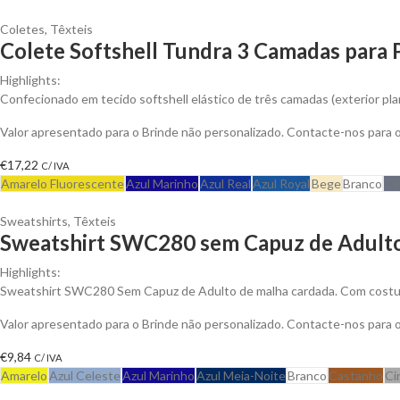
Coletes
,
Têxteis
Colete Softshell Tundra 3 Camadas para 
Highlights:
Confecionado em tecido softshell elástico de três camadas (exterior plan
Valor apresentado para o Brinde não personalizado. Contacte-nos para
€
17,22
C/ IVA
Amarelo Fluorescente
Azul Marinho
Azul Real
Azul Royal
Bege
Branco
Ci
Sweatshirts
,
Têxteis
Sweatshirt SWC280 sem Capuz de Adulto
Highlights:
Sweatshirt SWC280 Sem Capuz de Adulto de malha cardada. Com costuras
Valor apresentado para o Brinde não personalizado. Contacte-nos para
€
9,84
C/ IVA
Amarelo
Azul Celeste
Azul Marinho
Azul Meia-Noite
Branco
Castanho
Ci