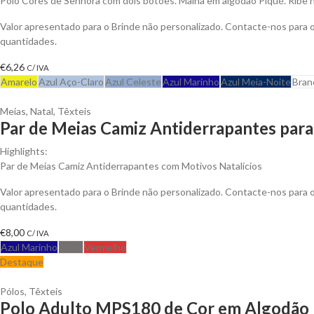
Pólo Cores de Senhora com dois botões. Malha em algodão Piqué. Ribe 
Valor apresentado para o Brinde não personalizado. Contacte-nos para
quantidades.
€
6,26
C/ IVA
Amarelo
Azul Aço-Claro
Azul Celeste
Azul Marinho
Azul Meia-Noite
Bran
Meias
,
Natal
,
Têxteis
Par de Meias Camiz Antiderrapantes para
Highlights:
Par de Meias Camiz Antiderrapantes com Motivos Natalícios
Valor apresentado para o Brinde não personalizado. Contacte-nos para
quantidades.
€
8,00
C/ IVA
Azul Marinho
Cinza
Vermelho
Destaque
Pólos
,
Têxteis
Polo Adulto MPS180 de Cor em Algodão P