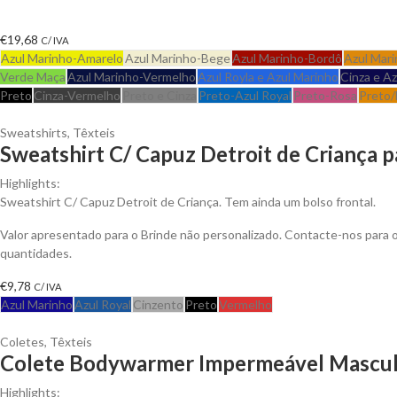
€
19,68
C/ IVA
Azul Marinho-Amarelo
Azul Marinho-Bege
Azul Marinho-Bordô
Azul Mari
Verde Maça
Azul Marinho-Vermelho
Azul Royla e Azul Marinho
Cinza e A
Preto
Cinza-Vermelho
Preto e Cinza
Preto-Azul Royal
Preto-Rosa
Preto/
Sweatshirts
,
Têxteis
Sweatshirt C/ Capuz Detroit de Criança p
Highlights:
Sweatshirt C/ Capuz Detroit de Criança. Tem ainda um bolso frontal.
Valor apresentado para o Brinde não personalizado. Contacte-nos para
quantidades.
€
9,78
C/ IVA
Azul Marinho
Azul Royal
Cinzento
Preto
Vermelho
Coletes
,
Têxteis
Colete Bodywarmer Impermeável Masculi
Highlights: