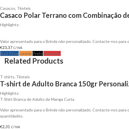
Casacos
,
Têxteis
Casaco Polar Terrano com Combinação de
Highlights:
Gola alta com fecho plástico a contrastar. Peças dos ombros e detal
Valor apresentado para o Brinde não personalizado. Contacte-nos para
€
23,37
C/ IVA
Azul Royal
Laranja
Preto
Vermelho
Related Products
T-shirts
,
Têxteis
T-shirt de Adulto Branca 150gr Personali
Highlights:
T-Shirt Branca de Adulto de Manga Curta
Valor apresentado para o Brinde não personalizado. Contacte-nos para
quantidades.
€
2,31
C/ IVA