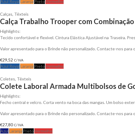
Azul Royal
Laranja
Preto
Vermelho
Calças
,
Têxteis
Calça Trabalho Trooper com Combinação 
Highlights:
Tecido confortável e flexível. Cintura Elástica Ajustável na Traseira. Pr
Valor apresentado para o Brinde não personalizado. Contacte-nos para
€
29,52
C/ IVA
Azul Royal
Laranja
Preto
Vermelho
Coletes
,
Têxteis
Colete Laboral Armada Multibolsos de Go
Highlights:
Fecho central e velcro. Corta vento na boca das mangas. Um bolso exteri
Valor apresentado para o Brinde não personalizado. Contacte-nos para
€
27,80
C/ IVA
Azul
Laranja
Preto
Vermelho