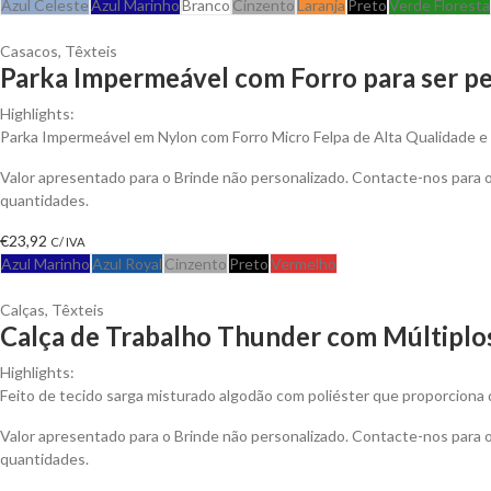
Azul Celeste
Azul Marinho
Branco
Cinzento
Laranja
Preto
Verde Floresta
Casacos
,
Têxteis
Parka Impermeável com Forro para ser pe
Highlights:
Parka Impermeável em Nylon com Forro Micro Felpa de Alta Qualidade e An
Valor apresentado para o Brinde não personalizado. Contacte-nos para
quantidades.
€
23,92
C/ IVA
Azul Marinho
Azul Royal
Cinzento
Preto
Vermelho
Calças
,
Têxteis
Calça de Trabalho Thunder com Múltiplos
Highlights:
Feito de tecido sarga misturado algodão com poliéster que proporciona d
Valor apresentado para o Brinde não personalizado. Contacte-nos para
quantidades.