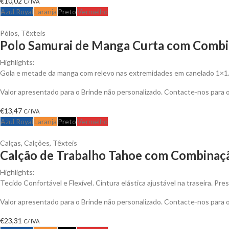
€
10,02
C/ IVA
Azul Royal
Laranja
Preto
Vermelho
Pólos
,
Têxteis
Polo Samurai de Manga Curta com Combin
Highlights:
Gola e metade da manga com relevo nas extremidades em canelado 1×1
Valor apresentado para o Brinde não personalizado. Contacte-nos para
€
13,47
C/ IVA
Azul Royal
Laranja
Preto
Vermelho
Calças
,
Calções
,
Têxteis
Calção de Trabalho Tahoe com Combinaçã
Highlights:
Tecido Confortável e Flexível. Cintura elástica ajustável na traseira. Pr
Valor apresentado para o Brinde não personalizado. Contacte-nos para
€
23,31
C/ IVA