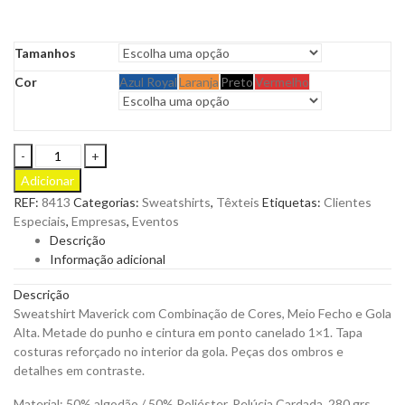
Tamanhos
Cor
Azul Royal
Laranja
Preto
Vermelho
Sweatshirt
Maverick
Adicionar
meio
REF:
8413
Categorias:
Sweatshirts
,
Têxteis
Etiquetas:
Clientes
fecho
Especiais
,
Empresas
,
Eventos
para
Descrição
Personalizar
Informação adicional
quantity
Descrição
Sweatshirt Maverick com Combinação de Cores, Meio Fecho e Gola
Alta. Metade do punho e cintura em ponto canelado 1×1. Tapa
costuras reforçado no interior da gola. Peças dos ombros e
detalhes em contraste.
Material: 50% algodão / 50% Poliéster, Pelúcia Cardada, 280 grs