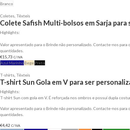
Branco
Coletes
,
Têxteis
Colete Safish Multi-bolsos em Sarja para
Highlights:
Colete Safish multi-bolsos em Sarja de Algodão, Fecho em Nylon
Valor apresentado para o Brinde não personalizado. Contacte-nos para
quantidades.
€
15,73
C/ IVA
Azul Marinho
Bege
Preto
T-shirts
,
Têxteis
T-shirt Sun Gola em V para ser personali
Highlights:
T-shirt Sun com gola em V. É reforçada nos ombros e possuí dupla costu
Valor apresentado para o Brinde não personalizado. Contacte-nos para
quantidades.
€
4,42
C/ IVA