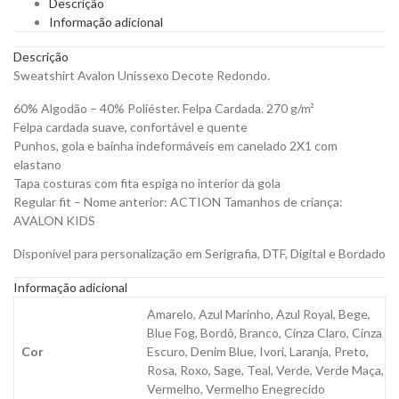
Descrição
para
Informação adicional
Personalizar
quantity
Descrição
Sweatshirt Avalon Unissexo Decote Redondo.
60% Algodão – 40% Poliéster. Felpa Cardada. 270 g/m²
Felpa cardada suave, confortável e quente
Punhos, gola e bainha indeformáveis em canelado 2X1 com
elastano
Tapa costuras com fita espiga no interior da gola
Regular fit – Nome anterior: ACTION Tamanhos de criança:
AVALON KIDS
Disponível para personalização em Serigrafia, DTF, Digital e Bordado
Informação adicional
Amarelo, Azul Marinho, Azul Royal, Bege,
Blue Fog, Bordô, Branco, Cinza Claro, Cinza
Cor
Escuro, Denim Blue, Ivori, Laranja, Preto,
Rosa, Roxo, Sage, Teal, Verde, Verde Maça,
Vermelho, Vermelho Enegrecido