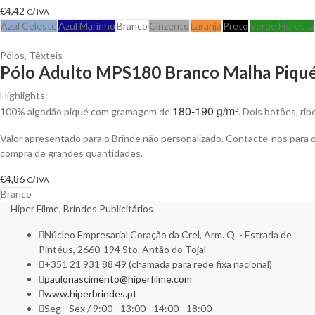
€
4,42
C/ IVA
Azul Celeste
Azul Marinho
Branco
Cinzento
Laranja
Preto
Verde Floresta
Pólos
,
Têxteis
Pólo Adulto MPS180 Branco Malha Piqué 
Highlights:
180-190 g/m²
100% algodão piqué com gramagem de
. Dois botões, ri
Valor apresentado para o Brinde não personalizado. Contacte-nos para
compra de grandes quantidades.
€
4,86
C/ IVA
Branco
Hiper Filme, Brindes Publicitários
Núcleo Empresarial Coração da Crel, Arm. Q. - Estrada de
Pintéus, 2660-194 Sto. Antão do Tojal
+351 21 931 88 49 (chamada para rede fixa nacional)
paulonascimento@hiperfilme.com
www.hiperbrindes.pt
Seg - Sex / 9:00 - 13:00 - 14:00 - 18:00