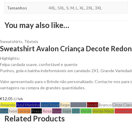
Tamanhos
4XL, 5XL, S, M, L, XL, 2XL, 3XL
You may also like…
Sweatshirts
,
Têxteis
Sweatshirt Avalon Criança Decote Redon
Highlights:
Felpa cardada suave, confortável e quente
Punhos, gola e bainha indeformáveis em canelado 2X1. Grande Variedad
Valor apresentado para o Brinde não personalizado. Contacte-nos para 
vantagens na compra de grandes quantidades.
€
12,05
C/ IVA
Amarelo
Azul Marinho
Azul Royal
Bege
Blue Fog
Bordô
Branco
Cinza Clar
Blue
Ivori
Laranja
Preto
Rosa
Roxo
Sage
Teal
Verde
Verde Maça
Vermelh
Related Products