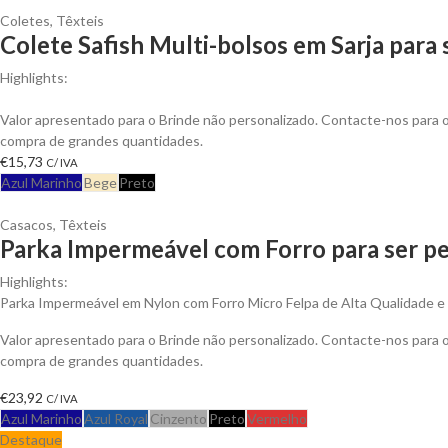
Coletes
,
Têxteis
Colete Safish Multi-bolsos em Sarja para
Highlights:
Colete Safish multi-bolsos em Sarja de Algodão, Fecho em Nylon
Valor apresentado para o Brinde não personalizado. Contacte-nos para
compra de grandes quantidades.
€
15,73
C/ IVA
Azul Marinho
Bege
Preto
Casacos
,
Têxteis
Parka Impermeável com Forro para ser pe
Highlights:
Parka Impermeável em Nylon com Forro Micro Felpa de Alta Qualidade e An
Valor apresentado para o Brinde não personalizado. Contacte-nos para
compra de grandes quantidades.
€
23,92
C/ IVA
Azul Marinho
Azul Royal
Cinzento
Preto
Vermelho
Destaque