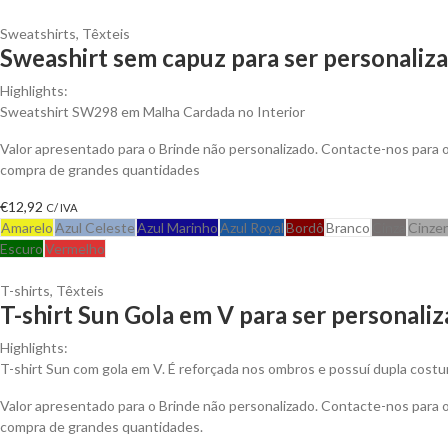
Sweatshirts
,
Têxteis
Sweashirt sem capuz para ser personaliz
Highlights:
Sweatshirt SW298 em Malha Cardada no Interior
Valor apresentado para o Brinde não personalizado. Contacte-nos para
compra de grandes quantidades
€
12,92
C/ IVA
Amarelo
Azul Celeste
Azul Marinho
Azul Royal
Bordô
Branco
Cinza
Cinze
Escuro
Vermelho
T-shirts
,
Têxteis
T-shirt Sun Gola em V para ser personali
Highlights:
T-shirt Sun com gola em V. É reforçada nos ombros e possuí dupla costu
Valor apresentado para o Brinde não personalizado. Contacte-nos para
compra de grandes quantidades.