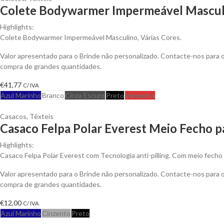
Colete Bodywarmer Impermeável Masculi
Highlights:
Colete Bodywarmer Impermeável Masculino, Várias Cores.
Valor apresentado para o Brinde não personalizado. Contacte-nos para
compra de grandes quantidades.
€
41,77
C/ IVA
Azul Marinho
Branco
Cinza Escuro
Preto
Vermelho
Casacos
,
Têxteis
Casaco Felpa Polar Everest Meio Fecho p
Highlights:
Casaco Felpa Polar Everest com Tecnologia anti-pilling. Com meio fecho 
Valor apresentado para o Brinde não personalizado. Contacte-nos para
compra de grandes quantidades.
€
12,00
C/ IVA
Azul Marinho
Cinzento
Preto