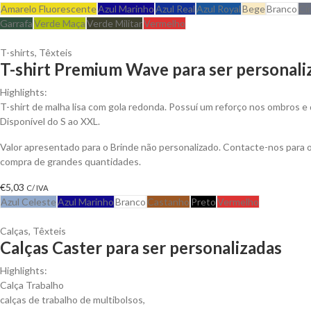
Amarelo Fluorescente
Azul Marinho
Azul Real
Azul Royal
Bege
Branco
Ci
Garrafa
Verde Maça
Verde Militar
Vermelho
T-shirts
,
Têxteis
T-shirt Premium Wave para ser personali
Highlights:
T-shirt de malha lisa com gola redonda. Possuí um reforço nos ombros e 
Disponível do S ao XXL.
Valor apresentado para o Brinde não personalizado. Contacte-nos para
compra de grandes quantidades.
€
5,03
C/ IVA
Azul Celeste
Azul Marinho
Branco
Castanho
Preto
Vermelho
Calças
,
Têxteis
Calças Caster para ser personalizadas
Highlights:
Calça Trabalho
calças de trabalho de multibolsos,