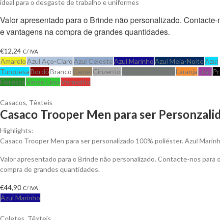
ideal para o desgaste de trabalho e uniformes
Valor apresentado para o Brinde não personalizado. Contacte
e vantagens na compra de grandes quantidades.
€
12,24
C/ IVA
Amarelo
Azul Aço-Claro
Azul Celeste
Azul Marinho
Azul Meia-Noite
Azul
Turquesa
Bordô
Branco
Camel
Cinzento
Cinzento Ardósia
Laranja
Lilás
Pr
Floresta
Verde Lima
Vermelho
Casacos
,
Têxteis
Casaco Trooper Men para ser Personzali
Highlights:
Casaco Trooper Men para ser personalizado 100% poliéster. Azul Marinh
Valor apresentado para o Brinde não personalizado. Contacte-nos para
compra de grandes quantidades.
€
44,90
C/ IVA
Azul Marinho
Coletes
,
Têxteis