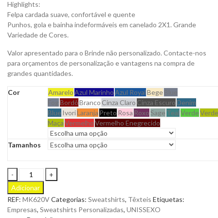
Highlights:
Felpa cardada suave, confortável e quente
Punhos, gola e bainha indeformáveis em canelado 2X1. Grande
Variedade de Cores.
Valor apresentado para o Brinde não personalizado. Contacte-nos
para orçamentos de personalização e vantagens na compra de
grandes quantidades.
Cor
Amarelo
Azul Marinho
Azul Royal
Bege
Blue
Fog
Bordô
Branco
Cinza Claro
Cinza Escuro
Denim
Blue
Ivori
Laranja
Preto
Rosa
Roxo
Sage
Teal
Verde
Verd
Maça
Vermelho
Vermelho Enegrecido
Tamanhos
Sweatshirt
Avalon
Adicionar
Decote
REF:
MK620V
Categorias:
Sweatshirts
,
Têxteis
Etiquetas:
Redondo
Empresas
,
Sweatshirts Personalizadas
,
UNISSEXO
Unissexo