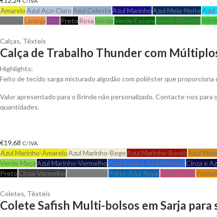
€
12,24
C/ IVA
Amarelo
Azul Aço-Claro
Azul Celeste
Azul Marinho
Azul Meia-Noite
Azul
Ardósia
Laranja
Lilás
Preto
Rosa
Verde
Verde Escuro
Verde Floresta
Verd
Calças
,
Têxteis
Calça de Trabalho Thunder com Múltiplos
Highlights:
Feito de tecido sarga misturado algodão com poliéster que proporciona d
Valor apresentado para o Brinde não personalizado. Contacte-nos para
quantidades.
€
19,68
C/ IVA
Azul Marinho-Amarelo
Azul Marinho-Bege
Azul Marinho-Bordô
Azul Mari
Verde Maça
Azul Marinho-Vermelho
Azul Royla e Azul Marinho
Cinza e A
Preto
Cinza-Vermelho
Preto e Cinza
Preto-Azul Royal
Preto-Rosa
Preto/
Coletes
,
Têxteis
Colete Safish Multi-bolsos em Sarja para