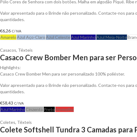
Pólo Cores de Senhora com dois botões. Malha em algodão Piqué. Ribe 
Valor apresentado para o Brinde não personalizado. Contacte-nos para
quantidades.
€
6,26
C/ IVA
Amarelo
Azul Aço-Claro
Azul Celeste
Azul Marinho
Azul Meia-Noite
Bran
Casacos
,
Têxteis
Casaco Crew Bomber Men para ser Perso
Highlights:
Casaco Crew Bomber Men para ser personalizado 100% poliéster.
Valor apresentado para o Brinde não personalizado. Contacte-nos para
quantidades.
€
58,43
C/ IVA
Azul Marinho
Cinzento
Preto
Vermelho
Coletes
,
Têxteis
Colete Softshell Tundra 3 Camadas para 