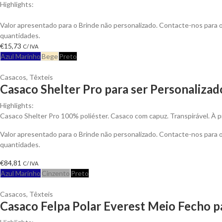
Highlights:
Colete Safish multi-bolsos em Sarja de Algodão, Fecho em Nylon
Valor apresentado para o Brinde não personalizado. Contacte-nos para
quantidades.
€
15,73
C/ IVA
Azul Marinho
Bege
Preto
Casacos
,
Têxteis
Casaco Shelter Pro para ser Personalizad
Highlights:
Casaco Shelter Pro 100% poliéster. Casaco com capuz. Transpirável. À p
Valor apresentado para o Brinde não personalizado. Contacte-nos para
quantidades.
€
84,81
C/ IVA
Azul Marinho
Cinzento
Preto
Casacos
,
Têxteis
Casaco Felpa Polar Everest Meio Fecho p