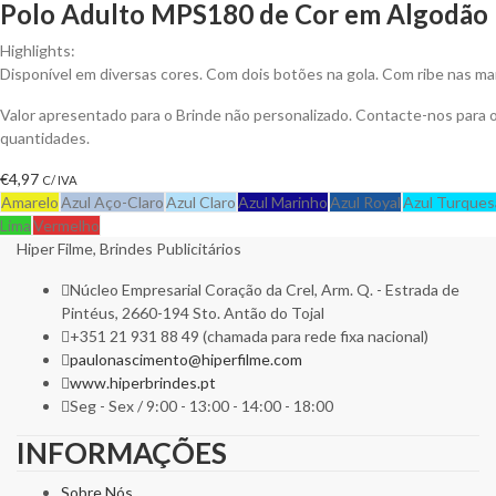
Polo Adulto MPS180 de Cor em Algodão P
Highlights:
Disponível em diversas cores. Com dois botões na gola. Com ribe nas ma
Valor apresentado para o Brinde não personalizado. Contacte-nos para
quantidades.
€
4,97
C/ IVA
Amarelo
Azul Aço-Claro
Azul Claro
Azul Marinho
Azul Royal
Azul Turques
Lima
Vermelho
Hiper Filme, Brindes Publicitários
Núcleo Empresarial Coração da Crel, Arm. Q. - Estrada de
Pintéus, 2660-194 Sto. Antão do Tojal
+351 21 931 88 49 (chamada para rede fixa nacional)
paulonascimento@hiperfilme.com
www.hiperbrindes.pt
Seg - Sex / 9:00 - 13:00 - 14:00 - 18:00
INFORMAÇÕES
Sobre Nós