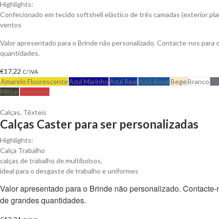
Highlights:
Confecionado em tecido softshell elástico de três camadas (exterior plan
ventos
Valor apresentado para o Brinde não personalizado. Contacte-nos para
quantidades.
€
17,22
C/ IVA
Amarelo Fluorescente
Azul Marinho
Azul Real
Azul Royal
Bege
Branco
Ci
Militar
Vermelho
Calças
,
Têxteis
Calças Caster para ser personalizadas
Highlights:
Calça Trabalho
calças de trabalho de multibolsos,
ideal para o desgaste de trabalho e uniformes
Valor apresentado para o Brinde não personalizado. Contacte
de grandes quantidades.