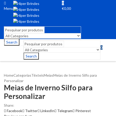
0
Menu
€
0,00
Search
0
Menu
€
0,00
Search
Home
Categorias
Têxteis
Meias
Meias de Inverno Silfo para
Personalizar
Meias de Inverno Silfo para
Personalizar
Share:
Facebook
Twitter
LinkedIn
Telegram
Pinterest