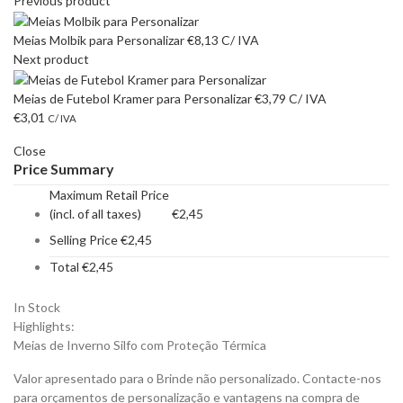
Previous product
Meias Molbik para Personalizar
€
8,13
C/ IVA
Next product
Meias de Futebol Kramer para Personalizar
€
3,79
C/ IVA
€
3,01
C/ IVA
Close
Price Summary
Maximum Retail Price
(incl. of all taxes)
€
2,45
Selling Price
€
2,45
Total
€
2,45
In Stock
Highlights:
Meias de Inverno Silfo com Proteção Térmica
Valor apresentado para o Brinde não personalizado. Contacte-nos
para orçamentos de personalização e vantagens na compra de