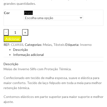
grandes quantidades.
Cor
Preto
Meias
de
Adicionar
Inverno
REF:
CLVASIL
Categorias:
Meias
,
Têxteis
Etiqueta:
Inverno
Silfo
Descrição
para
Informação adicional
Personalizar
quantity
Descrição
Meias de Inverno Silfo com Proteção Térmica.
Confecionado em tecido de malha espessa, suave e elástica para
maior conforto. Tecido de laço felpudo em toda a meia para melhor
retenção térmica.
Contornos elásticos em parte superior para maior suporte e melhor
ajuste.