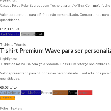
Highlights:
Casaco Felpa Polar Everest com Tecnologia anti-pilling. Com meio fecho 
Valor apresentado para o Brinde não personalizado. Contacte-nos para
quantidades.
€
12,00
C/ IVA
Azul Marinho
Cinzento
Preto
T-shirts
,
Têxteis
T-shirt Premium Wave para ser personali
Highlights:
T-shirt de malha lisa com gola redonda. Possuí um reforço nos ombros e 
Valor apresentado para o Brinde não personalizado. Contacte-nos para
quantidades.
€
5,03
C/ IVA
Azul Celeste
Azul Marinho
Branco
Castanho
Preto
Vermelho
Destaque
Pólos
,
Têxteis