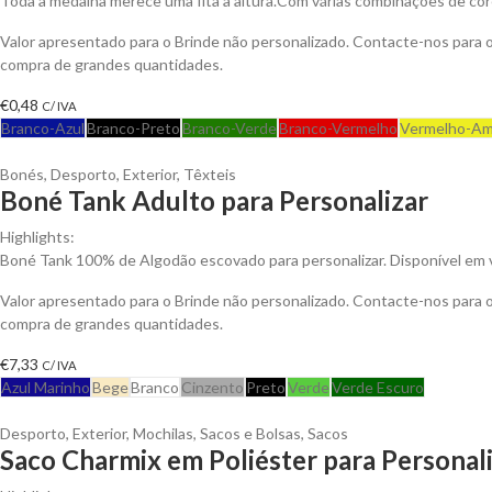
Toda a medalha merece uma fita à altura.Com várias combinações de co
Valor apresentado para o Brinde não personalizado. Contacte-nos para
compra de grandes quantidades.
€
0,48
C/ IVA
Branco-Azul
Branco-Preto
Branco-Verde
Branco-Vermelho
Vermelho-Am
Bonés
,
Desporto
,
Exterior
,
Têxteis
Boné Tank Adulto para Personalizar
Highlights:
Boné Tank 100% de Algodão escovado para personalizar. Disponível em v
Valor apresentado para o Brinde não personalizado. Contacte-nos para
compra de grandes quantidades.
€
7,33
C/ IVA
Azul Marinho
Bege
Branco
Cinzento
Preto
Verde
Verde Escuro
Desporto
,
Exterior
,
Mochilas, Sacos e Bolsas
,
Sacos
Saco Charmix em Poliéster para Personal