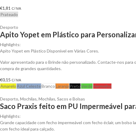
€
1,81
C/ IVA
Prateado
Desporto
Apito Yopet em Plástico para Personaliza
Highlights:
Apito Yopet em Plástico Disponível em Várias Cores.
Valor apresentado para o Brinde não personalizado. Contacte-nos para
compra de grandes quantidades.
€
0,15
C/ IVA
Amarelo
Azul Celeste
Branco
Laranja
Preto
Verde
Vermelho
Desporto
,
Mochilas
,
Mochilas, Sacos e Bolsas
Saco Praxis feito em PU Impermeável par
Highlights:
Grande capacidade com fecho impermeável com fecho éclair, um bolso l
com fecho ideal para calçado.