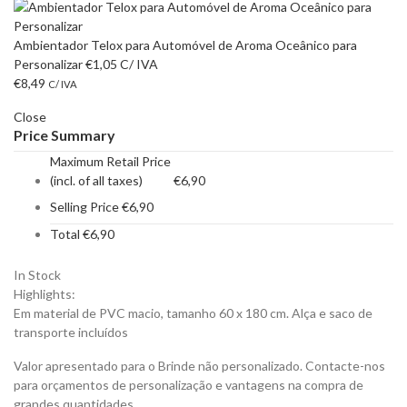
Ambientador Telox para Automóvel de Aroma Oceânico para
Personalizar
€
1,05
C/ IVA
€
8,49
C/ IVA
Close
Price Summary
Maximum Retail Price
(incl. of all taxes)
€
6,90
Selling Price
€
6,90
Total
€
6,90
In Stock
Highlights:
Em material de PVC macio, tamanho 60 x 180 cm. Alça e saco de
transporte incluídos
Valor apresentado para o Brinde não personalizado. Contacte-nos
para orçamentos de personalização e vantagens na compra de
grandes quantidades.