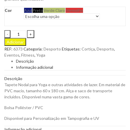
Cor
Azul
Preto
Verde Claro
Vermelho
Tapete
Nodal
Adicionar
para
REF:
6373
Categoria:
Desporto
Etiquetas:
Cortiça
,
Desporto
,
Yoga
Eventos
,
Fitness
,
Yoga
e
Descrição
Outras
Informação adicional
Atividades
de
Descrição
Lazer
Tapete Nodal para Yoga e outras atividades de lazer. Em material de
em
PVC macio, tamanho 60 x 180 cm. Alça e saco de transporte
PVC
incluídos. Disponível numa vasta gama de cores.
para
Personalizar
Bolsa Poliéster / PVC
quantity
Disponível para Personalização em Tampografia e UV
Informação adicional