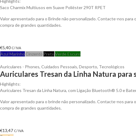
Highlights:
Saco Charmix Multiusos em Suave Poliéster 290T RPET
Valor apresentado para o Brinde não personalizado. Contacte-nos para
compra de grandes quantidades.
€
5,40
C/ IVA
Azul Marinho
Cinzento
Preto
Verde Escuro
Auriculares - Phones
,
Cuidados Pessoais
,
Desporto
,
Tecnológicos
Auriculares Tresan da Linha Natura para 
Highlights:
Auriculares Tresan da Linha Natura, com Ligação Bluetooth® 5.0 e Bateri
Valor apresentado para o brinde não personalizado. Contacte-nos para
compra de grandes quantidades.
€
13,47
C/ IVA