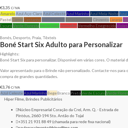
€
3,35
C/ IVA
Amarelo
Azul Aço-Claro
Azul Celeste
Azul Marinho
Azul Meia-Noite
Azul
Pastel
Camel
Castanho
Cinza Carvão
Cinza Matizado
Cinzento
Laranja
Lil
Escuro
Verde Floresta
Verde Lima
Vermelho
Vermelho Enegrecido
Violet
Bonés
,
Desporto
,
Praia
,
Têxteis
Boné Start Six Adulto para Personalizar
Highlights:
Boné Start Six para personalizar. Disponível em várias cores. O materia
Valor apresentado para o Brinde não personalizado. Contacte-nos para
compra de grandes quantidades.
€
3,76
C/ IVA
Azul Celeste
Azul Marinho
Bege
Branco
Preto
Verde Escuro
Verde Flore
Hiper Filme, Brindes Publicitários
Núcleo Empresarial Coração da Crel, Arm. Q. - Estrada de
Pintéus, 2660-194 Sto. Antão do Tojal
+351 21 931 88 49 (chamada para rede fixa nacional)
paulonascimento@hiperfilme.com