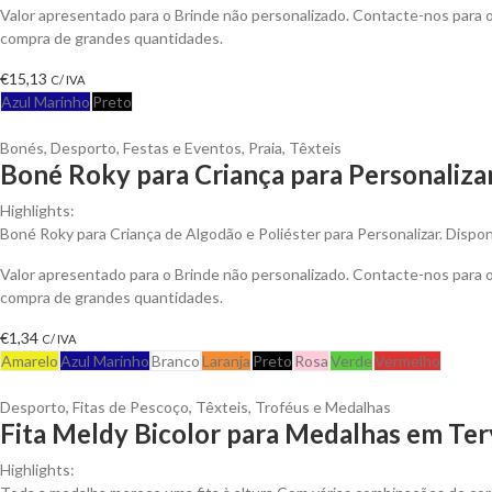
Valor apresentado para o Brinde não personalizado. Contacte-nos para
compra de grandes quantidades.
€
15,13
C/ IVA
Azul Marinho
Preto
Bonés
,
Desporto
,
Festas e Eventos
,
Praia
,
Têxteis
Boné Roky para Criança para Personaliza
Highlights:
Boné Roky para Criança de Algodão e Poliéster para Personalizar. Dispon
Valor apresentado para o Brinde não personalizado. Contacte-nos para
compra de grandes quantidades.
€
1,34
C/ IVA
Amarelo
Azul Marinho
Branco
Laranja
Preto
Rosa
Verde
Vermelho
Desporto
,
Fitas de Pescoço
,
Têxteis
,
Troféus e Medalhas
Fita Meldy Bicolor para Medalhas em Ter
Highlights: