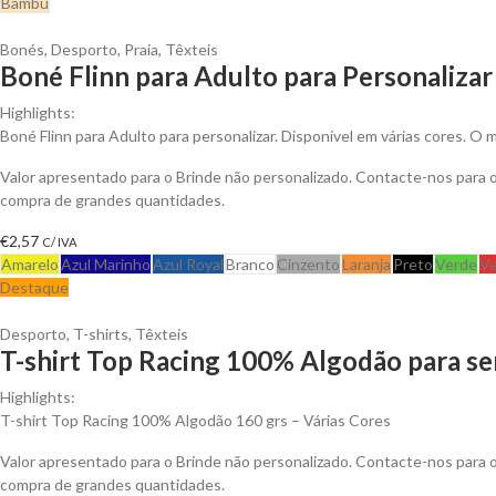
Bambu
Bonés
,
Desporto
,
Praia
,
Têxteis
Boné Flinn para Adulto para Personalizar
Highlights:
Boné Flinn para Adulto para personalizar. Disponível em várias cores. O 
Valor apresentado para o Brinde não personalizado. Contacte-nos para
compra de grandes quantidades.
€
2,57
C/ IVA
Amarelo
Azul Marinho
Azul Royal
Branco
Cinzento
Laranja
Preto
Verde
Ve
Destaque
Desporto
,
T-shirts
,
Têxteis
T-shirt Top Racing 100% Algodão para se
Highlights:
T-shirt Top Racing 100% Algodão 160 grs – Várias Cores
Valor apresentado para o Brinde não personalizado. Contacte-nos para
compra de grandes quantidades.