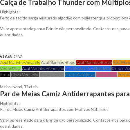
Calça de Trabalho Thunder com Múltiplos
Highlights:
Feito de tecido sarga misturado algodão com poliéster que proporciona d
Valor apresentado para o Brinde não personalizado. Contacte-nos para
quantidades.
€
19,68
C/ IVA
Azul Marinho-Amarelo
Azul Marinho-Bege
Azul Marinho-Bordô
Azul Mari
Verde Maça
Azul Marinho-Vermelho
Azul Royla e Azul Marinho
Cinza e A
Preto
Cinza-Vermelho
Preto e Cinza
Preto-Azul Royal
Preto-Rosa
Preto/
Meias
,
Natal
,
Têxteis
Par de Meias Camiz Antiderrapantes para
Highlights:
Par de Meias Camiz Antiderrapantes com Motivos Natalícios
Valor apresentado para o Brinde não personalizado. Contacte-nos para
quantidades.