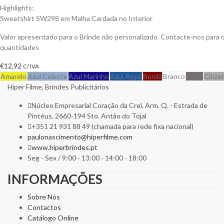
Highlights:
Sweatshirt SW298 em Malha Cardada no Interior
Valor apresentado para o Brinde não personalizado. Contacte-nos para
quantidades
€
12,92
C/ IVA
Amarelo
Azul Celeste
Azul Marinho
Azul Royal
Bordô
Branco
Cinza
Cinze
Hiper Filme, Brindes Publicitários
Núcleo Empresarial Coração da Crel, Arm. Q. - Estrada de
Pintéus, 2660-194 Sto. Antão do Tojal
+351 21 931 88 49 (chamada para rede fixa nacional)
paulonascimento@hiperfilme.com
www.hiperbrindes.pt
Seg - Sex / 9:00 - 13:00 - 14:00 - 18:00
INFORMAÇÕES
Sobre Nós
Contactos
Catálogo Online