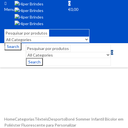
0
Menu
€
0,00
Search
0
Menu
€
0,00
Search
Home
Categorias
Têxteis
Desporto
Boné Sommer Infantil Bicolor em
Poliéster Fluorescente para Personalizar