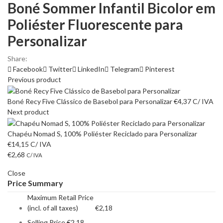
Boné Sommer Infantil Bicolor em
Poliéster Fluorescente para
Personalizar
Share:
Facebook
Twitter
LinkedIn
Telegram
Pinterest
Previous product
Boné Recy Five Clássico de Basebol para Personalizar
€
4,37
C/ IVA
Next product
Chapéu Nomad S, 100% Poliéster Reciclado para Personalizar
€
14,15
C/ IVA
€
2,68
C/ IVA
Close
Price Summary
Maximum Retail Price
(incl. of all taxes)
€
2,18
Selling Price
€
2,18