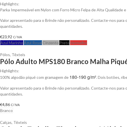
Highlights:
Parka Impermeável em Nylon com Forro Micro Felpa de Alta Qualidade e An
Valor apresentado para o Brinde não personalizado. Contacte-nos para
quantidades.
€
23,92
C/ IVA
Azul Marinho
Azul Royal
Cinzento
Preto
Vermelho
Pólos
,
Têxteis
Pólo Adulto MPS180 Branco Malha Piqué 
Highlights:
180-190 g/m²
100% algodão piqué com gramagem de
. Dois botões, ri
Valor apresentado para o Brinde não personalizado. Contacte-nos para
quantidades.
€
4,86
C/ IVA
Branco
Calças
,
Têxteis