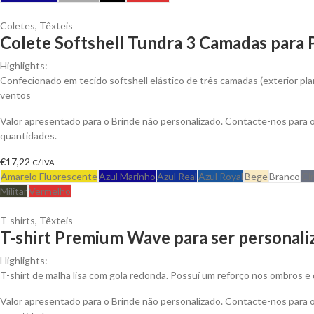
Coletes
,
Têxteis
Colete Softshell Tundra 3 Camadas para 
Highlights:
Confecionado em tecido softshell elástico de três camadas (exterior plan
ventos
Valor apresentado para o Brinde não personalizado. Contacte-nos para
quantidades.
€
17,22
C/ IVA
Amarelo Fluorescente
Azul Marinho
Azul Real
Azul Royal
Bege
Branco
Ci
Militar
Vermelho
T-shirts
,
Têxteis
T-shirt Premium Wave para ser personali
Highlights:
T-shirt de malha lisa com gola redonda. Possuí um reforço nos ombros e 
Valor apresentado para o Brinde não personalizado. Contacte-nos para