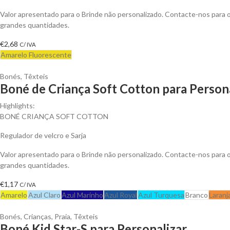
Valor apresentado para o Brinde não personalizado. Contacte-nos para
grandes quantidades.
€
2,68
C/ IVA
Amarelo Fluorescente
Bonés
,
Têxteis
Boné de Criança Soft Cotton para Person
Highlights:
BONÉ CRIANÇA SOFT COTTON
Regulador de velcro e Sarja
Valor apresentado para o Brinde não personalizado. Contacte-nos para
grandes quantidades.
€
1,17
C/ IVA
Amarelo
Azul Claro
Azul Marinho
Azul Royal
Azul Turquesa
Branco
Laranj
Bonés
,
Crianças
,
Praia
,
Têxteis
Boné Kid Star-S para Personalizar