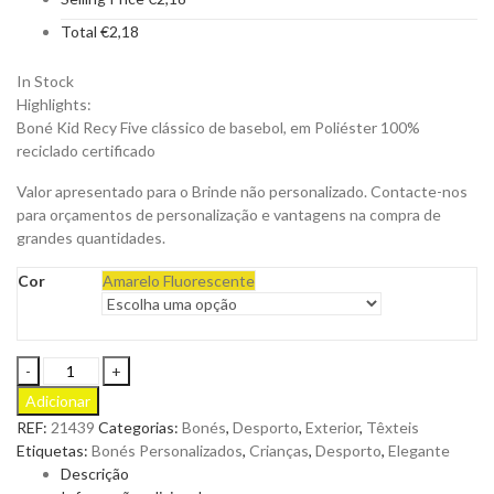
Total
€
2,18
In Stock
Highlights:
Boné Kid Recy Five clássico de basebol, em Poliéster 100%
reciclado certificado
Valor apresentado para o Brinde não personalizado. Contacte-nos
para orçamentos de personalização e vantagens na compra de
grandes quantidades.
Cor
Amarelo Fluorescente
Boné
Sommer
Adicionar
Infantil
REF:
21439
Categorias:
Bonés
,
Desporto
,
Exterior
,
Têxteis
Bicolor
Etiquetas:
Bonés Personalizados
,
Crianças
,
Desporto
,
Elegante
em
Descrição
Poliéster