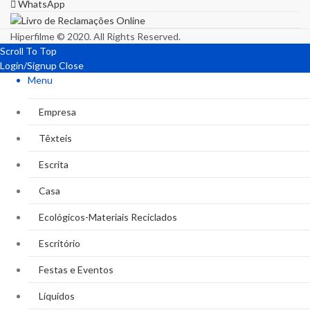
WhatsApp
Hiperfilme © 2020. All Rights Reserved.
Scroll To Top
Login/Signup
Close
Menu
Empresa
Têxteis
Escrita
Casa
Ecológicos-Materiais Reciclados
Escritório
Festas e Eventos
Líquidos