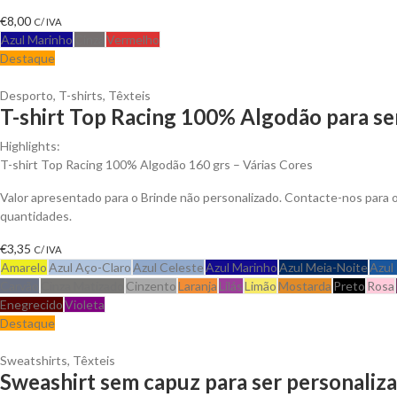
€
8,00
C/ IVA
Azul Marinho
Cinza
Vermelho
Destaque
Desporto
,
T-shirts
,
Têxteis
T-shirt Top Racing 100% Algodão para se
Highlights:
T-shirt Top Racing 100% Algodão 160 grs – Várias Cores
Valor apresentado para o Brinde não personalizado. Contacte-nos para
quantidades.
€
3,35
C/ IVA
Amarelo
Azul Aço-Claro
Azul Celeste
Azul Marinho
Azul Meia-Noite
Azul
Carvão
Cinza Matizado
Cinzento
Laranja
Lilás
Limão
Mostarda
Preto
Rosa
Enegrecido
Violeta
Destaque
Sweatshirts
,
Têxteis
Sweashirt sem capuz para ser personaliz