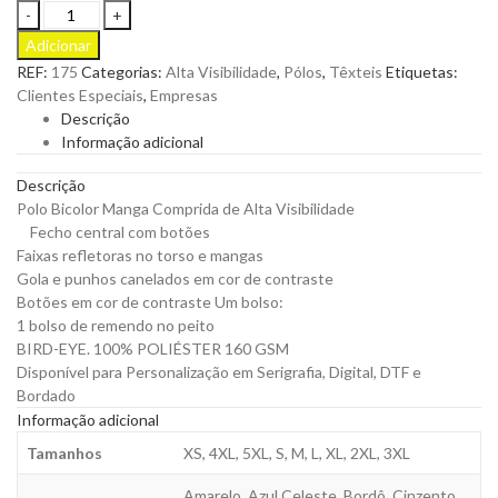
Polo
Bicolor
Adicionar
ML
REF:
175
Categorias:
Alta Visibilidade
,
Pólos
,
Têxteis
Etiquetas:
AV
Clientes Especiais
,
Empresas
para
Descrição
Personalizar
Informação adicional
quantity
Descrição
Polo Bicolor Manga Comprida de Alta Visibilidade
Fecho central com botões
Faixas refletoras no torso e mangas
Gola e punhos canelados em cor de contraste
Botões em cor de contraste Um bolso:
1 bolso de remendo no peito
BIRD-EYE. 100% POLIÉSTER 160 GSM
Disponível para Personalização em Serigrafia, Digital, DTF e
Bordado
Informação adicional
Tamanhos
XS, 4XL, 5XL, S, M, L, XL, 2XL, 3XL
Amarelo, Azul Celeste, Bordô, Cinzento,