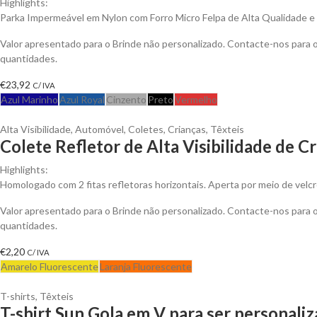
Highlights:
Parka Impermeável em Nylon com Forro Micro Felpa de Alta Qualidade e An
Valor apresentado para o Brinde não personalizado. Contacte-nos para
quantidades.
€
23,92
C/ IVA
Azul Marinho
Azul Royal
Cinzento
Preto
Vermelho
Alta Visibilidade
,
Automóvel
,
Coletes
,
Crianças
,
Têxteis
Colete Refletor de Alta Visibilidade de C
Highlights:
Homologado com 2 fitas refletoras horizontais. Aperta por meio de velcr
Valor apresentado para o Brinde não personalizado. Contacte-nos para
quantidades.
€
2,20
C/ IVA
Amarelo Fluorescente
Laranja Fluorescente
T-shirts
,
Têxteis
T-shirt Sun Gola em V para ser personali