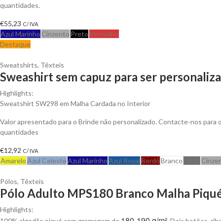
quantidades.
€
55,23
C/ IVA
Azul Marinho
Cinzento
Preto
Vermelho
Destaque
Sweatshirts
,
Têxteis
Sweashirt sem capuz para ser personaliz
Highlights:
Sweatshirt SW298 em Malha Cardada no Interior
Valor apresentado para o Brinde não personalizado. Contacte-nos para
quantidades
€
12,92
C/ IVA
Amarelo
Azul Celeste
Azul Marinho
Azul Royal
Bordô
Branco
Cinza
Cinze
Pólos
,
Têxteis
Pólo Adulto MPS180 Branco Malha Piqué 
Highlights:
180-190 g/m²
100% algodão piqué com gramagem de
. Dois botões, ri