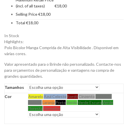
(incl. of all taxes)
€
18,00
Selling Price
€
18,00
Total
€
18,00
In Stock
Highlights:
Polo Bicolor Manga Comprida de Alta Visibilidade . Disponível em
várias cores.
Valor apresentado para o Brinde não personalizado. Contacte-nos
para orçamentos de personalização e vantagens na compra de
grandes quantidades.
Tamanhos
Cor
Amarelo
Azul Celeste
Bordô
Cinzento
Cinzento
Ardósia
Laranja
Preto
Verde
Verde Escuro
Verde
Floresta
Vermelho