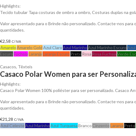
Highlights:
Tecido tubular Tapa costuras de ombro a ombro, Costuras duplas na go
Valor apresentado para o Brinde não personalizado. Contacte-nos para
quantidades.
€
2,58
C/ IVA
Amarelo
Amarelo Gold
Azul Claro
Azul Marinho
Azul Marinho Escuro
Azul
Escuro
Fuchsia
Laranja
Laranja Escuro
Preto
Rosa
Rosa Fuchsia
Verde Es
Casacos
,
Têxteis
Casaco Polar Women para ser Personaliz
Highlights:
Casaco Polar Women 100% poliéster para ser personalizado. Casaco Anti-
Valor apresentado para o Brinde não personalizado. Contacte-nos para
quantidades.
€
21,28
C/ IVA
Azul Celeste
Azul Marinho
Azul Turquesa
Branco
Cinzento
Laranja
Preto