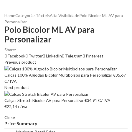
Home
Categorias
Têxteis
Alta Visibilidade
Polo Bicolor ML AV para
Personalizar
Polo Bicolor ML AV para
Personalizar
Share:
Facebook
Twitter
LinkedIn
Telegram
Pinterest
Previous product
Calças 100% Algodão Bicolor Multibolsos para Personalizar
€
35,67
C/ IVA
Next product
Calças Stretch Bicolor AV para Personalizar
€
34,91
C/ IVA
€
22,14
C/ IVA
Close
Price Summary
Maximum Retail Price