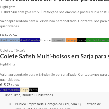
Highlights:
T-shirt Sun com gola em V. É reforçada nos ombros e possuí dupla costu
Valor apresentado para o Brinde não personalizado. Contacte-nos para
quantidades.
€
4,42
C/ IVA
Azul Celeste
Azul Marinho
Branco
Cinzento
Laranja
Preto
Verde Floresta
Coletes
,
Têxteis
Colete Safish Multi-bolsos em Sarja para
Highlights:
Colete Safish multi-bolsos em Sarja de Algodão, Fecho em Nylon
Valor apresentado para o Brinde não personalizado. Contacte-nos para
quantidades.
€
15,73
C/ IVA
Azul Marinho
Bege
Preto
Hiper Filme, Brindes Publicitários
Núcleo Empresarial Coração da Crel, Arm. Q. - Estrada de
Pintéus, 2660-194 Sto. Antão do Tojal