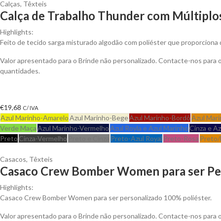
Calças
,
Têxteis
Calça de Trabalho Thunder com Múltiplos
Highlights:
Feito de tecido sarga misturado algodão com poliéster que proporciona d
Valor apresentado para o Brinde não personalizado. Contacte-nos para
quantidades.
€
19,68
C/ IVA
Azul Marinho-Amarelo
Azul Marinho-Bege
Azul Marinho-Bordô
Azul Mari
Verde Maça
Azul Marinho-Vermelho
Azul Royla e Azul Marinho
Cinza e A
Preto
Cinza-Vermelho
Preto e Cinza
Preto-Azul Royal
Preto-Rosa
Preto/
Casacos
,
Têxteis
Casaco Crew Bomber Women para ser Pe
Highlights:
Casaco Crew Bomber Women para ser personalizado 100% poliéster.
Valor apresentado para o Brinde não personalizado. Contacte-nos para