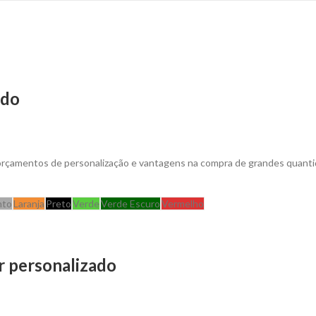
ado
 orçamentos de personalização e vantagens na compra de grandes quant
nto
Laranja
Preto
Verde
Verde Escuro
Vermelho
r personalizado