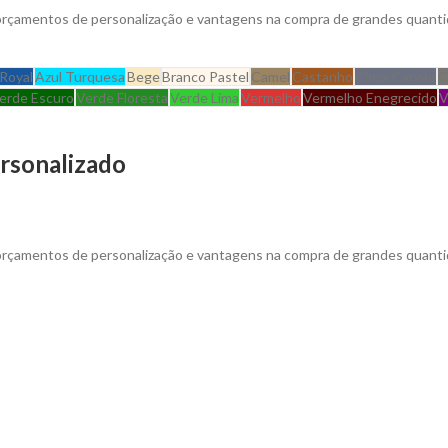
 orçamentos de personalização e vantagens na compra de grandes quanti
 Royal
Azul Turquesa
Bege
Branco Pastel
Camel
Castanho
Cinza Carvão
C
erde Escuro
Verde Floresta
Verde Lima
Vermelho
Vermelho Enegrecido
V
rsonalizado
 orçamentos de personalização e vantagens na compra de grandes quanti