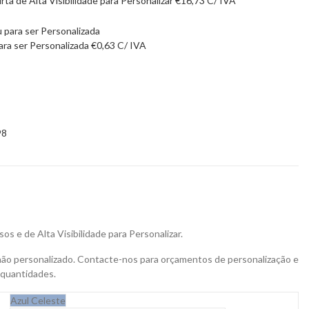
ta de Alta Visibilidade para Personalizar
€
16,73
C/ IVA
a ser Personalizada
€
0,63
C/ IVA
98
os e de Alta Visibilidade para Personalizar.
não personalizado. Contacte-nos para orçamentos de personalização e
 quantidades.
Azul Celeste