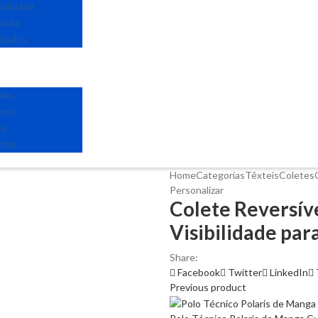
nalizada
izada
izados
edes
uras
os
tras
Home
Categorias
Têxteis
Coletes
Personalizar
Colete Reversíve
Visibilidade par
Share:
Facebook
Twitter
LinkedIn
Previous product