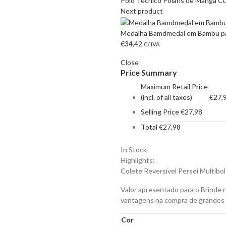
Polo Técnico Polaris de Manga Cur
Next product
Medalha Bamdmedal em Bambu par
€
34,42
C/ IVA
Close
Price Summary
Maximum Retail Price
(incl. of all taxes)
€
27,
Selling Price
€
27,98
Total
€
27,98
In Stock
Highlights:
Colete Reversível Persei Multibols
Valor apresentado para o Brinde 
vantagens na compra de grandes
Cor