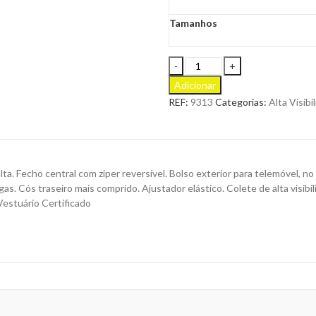
Tamanhos
Colete
Reversível
Adicionar
Persei
REF:
9313
Categorias:
Alta Visibi
Multibolsos
e
de
Alta
Visibilidade
ta. Fecho central com ziper reversível. Bolso exterior para telemóvel, no 
para
. Cós traseiro mais comprido. Ajustador elástico. Colete de alta visibili
Personalizar
Vestuário Certificado
quantity