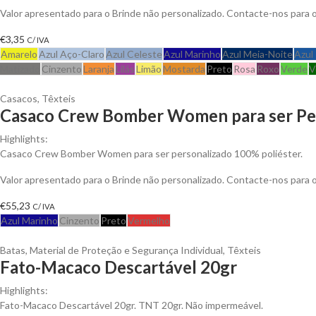
Valor apresentado para o Brinde não personalizado. Contacte-nos para
€
3,35
C/ IVA
Amarelo
Azul Aço-Claro
Azul Celeste
Azul Marinho
Azul Meia-Noite
Azul
Matizado
Cinzento
Laranja
Lilás
Limão
Mostarda
Preto
Rosa
Roxo
Verde
V
Casacos
,
Têxteis
Casaco Crew Bomber Women para ser Pe
Highlights:
Casaco Crew Bomber Women para ser personalizado 100% poliéster.
Valor apresentado para o Brinde não personalizado. Contacte-nos para
€
55,23
C/ IVA
Azul Marinho
Cinzento
Preto
Vermelho
Batas
,
Material de Proteção e Segurança Individual
,
Têxteis
Fato-Macaco Descartável 20gr
Highlights:
Fato-Macaco Descartável 20gr. TNT 20gr. Não impermeável.