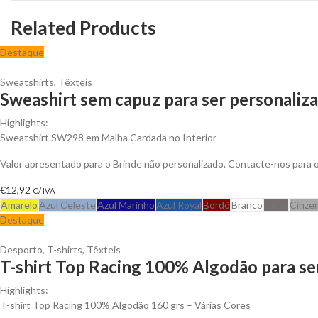
Related Products
Destaque
Sweatshirts
,
Têxteis
Sweashirt sem capuz para ser personaliz
Highlights:
Sweatshirt SW298 em Malha Cardada no Interior
Valor apresentado para o Brinde não personalizado. Contacte-nos para
€
12,92
C/ IVA
Amarelo
Azul Celeste
Azul Marinho
Azul Royal
Bordô
Branco
Cinza
Cinze
Destaque
Desporto
,
T-shirts
,
Têxteis
T-shirt Top Racing 100% Algodão para se
Highlights:
T-shirt Top Racing 100% Algodão 160 grs – Várias Cores