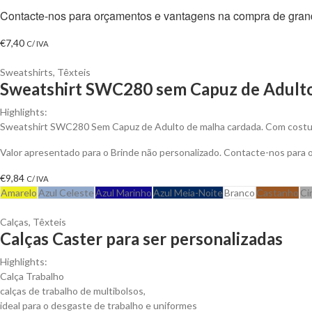
Contacte-nos para orçamentos e vantagens na compra de gran
€
7,40
C/ IVA
Sweatshirts
,
Têxteis
Sweatshirt SWC280 sem Capuz de Adulto
Highlights:
Sweatshirt SWC280 Sem Capuz de Adulto de malha cardada. Com costuras
Valor apresentado para o Brinde não personalizado. Contacte-nos para
€
9,84
C/ IVA
Amarelo
Azul Celeste
Azul Marinho
Azul Meia-Noite
Branco
Castanho
Ci
Calças
,
Têxteis
Calças Caster para ser personalizadas
Highlights:
Calça Trabalho
calças de trabalho de multibolsos,
ideal para o desgaste de trabalho e uniformes