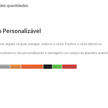
des quantidades.
 Personalizável
 duplas na gola, mangas, ombros e cinta. Punhos e cinta elásticos.
 orçamentos de personalização e vantagens na compra de grandes quanti
nzento
Laranja
Laranja Escuro
Preto
Verde
Vermelho