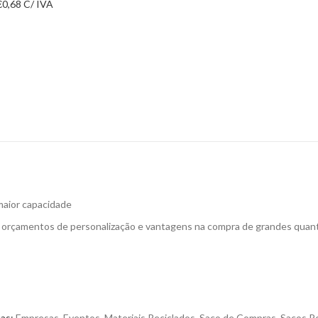
€
0,68
C/ IVA
aior capacidade
a orçamentos de personalização e vantagens na compra de grandes quan
tas:
Empresas
,
Eventos
,
Materiais Reciclados
,
Saco de Compras
,
Sacos P