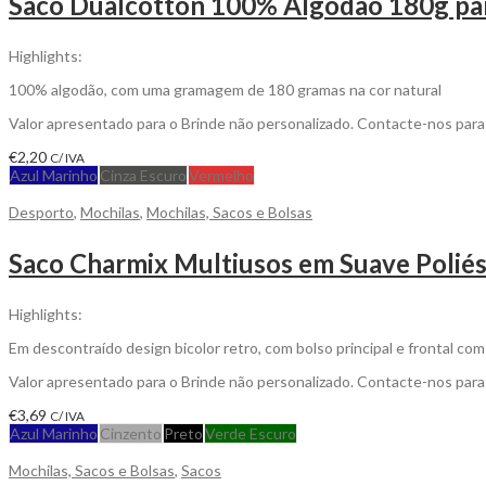
Saco Dualcotton 100% Algodão 180g par
Highlights:
100% algodão, com uma gramagem de 180 gramas na cor natural
Valor apresentado para o Brinde não personalizado. Contacte-nos par
€
2,20
C/ IVA
Azul Marinho
Cinza Escuro
Vermelho
Desporto
,
Mochilas
,
Mochilas, Sacos e Bolsas
Saco Charmix Multiusos em Suave Poliés
Highlights:
Em descontraído design bicolor retro, com bolso principal e frontal co
Valor apresentado para o Brinde não personalizado. Contacte-nos par
€
3,69
C/ IVA
Azul Marinho
Cinzento
Preto
Verde Escuro
Mochilas, Sacos e Bolsas
,
Sacos