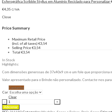
Esferográfica Scribble Styllus em Alumínio Reciclado para Personalizar
€
4,35
C/ IVA
Close
Price Summary
Maximum Retail Price
(incl. of all taxes)
€
3,54
Selling Price
€
3,54
Total
€
3,54
In Stock
Highlights:
Com dimensões generosas de 37x40x9 cm e um fole que proporciona m
Valor apresentado para o Brinde não personalizado. Contacte-nos par
Castanho
Cor
Clear
Saco
Muxaxo
Adicionar
em
REF:
311180
Categorias:
Mochilas, Sacos e Bolsas
,
Praia
,
Sacos
Etique