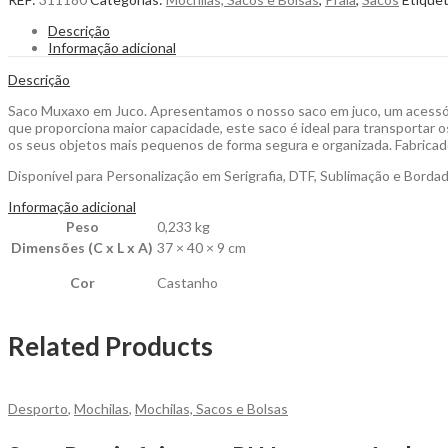
Juco
um
Descrição
Acessório
Informação adicional
Ecológico,
Elegante
Descrição
e
Funcional,
Saco Muxaxo em Juco. Apresentamos o nosso saco em juco, um acessório
Perfeito
que proporciona maior capacidade, este saco é ideal para transportar 
para
os seus objetos mais pequenos de forma segura e organizada. Fabricado 
o
Disponível para Personalização em Serigrafia, DTF, Sublimação e Borda
Dia
a
Informação adicional
Dia
Peso
0,233 kg
ou
para
Dimensões (C x L x A)
37 × 40 × 9 cm
Ocasiões
Especiais
Cor
Castanho
para
Personalizar
quantity
Related Products
Desporto
,
Mochilas
,
Mochilas, Sacos e Bolsas