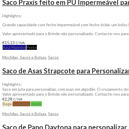
Saco Praxis feito em PU Impermeável pa
Highlights:
Grande capacidade com fecho impermeável com fecho éclair, um bolso l
Valor apresentado para o Brinde não personalizado. Contacte-nos par
€
15,13
C/ IVA
Azul Marinho
Preto
Mochilas, Sacos e Bolsas
,
Sacos
Saco de Asas Strapcote para Personaliza
Highlights:
Saco em juta para personalizar, com asas em algodão. O cruzamento dos
Valor apresentado para o Brinde não personalizado. Contacte-nos par
€
2,28
C/ IVA
Bege
Castanho
Verde
Mochilas, Sacos e Bolsas
,
Sacos
Saco de Pano Daytona para personalizar