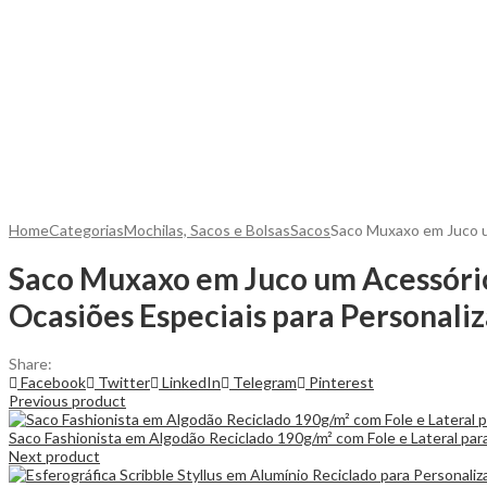
Home
Categorias
Mochilas, Sacos e Bolsas
Sacos
Saco Muxaxo em Juco um
Saco Muxaxo em Juco um Acessório E
Ocasiões Especiais para Personaliz
Share:
Facebook
Twitter
LinkedIn
Telegram
Pinterest
Previous product
Saco Fashionista em Algodão Reciclado 190g/m² com Fole e Lateral par
Next product