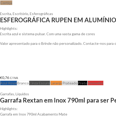
Cortiça
Escrita
,
Escritório
,
Esferográficas
ESFEROGRÁFICA RUPEN EM ALUMÍNI
Highlights:
Escrita azul e sistema pulsar. Com uma vasta gama de cores
Valor apresentado para o Brinde não personalizado. Contacte-nos para
€
0,76
C/ IVA
Azul Royal
Branco
Cinza Escuro
Laranja
Prateado
Preto
Vermelho
Garrafas
,
Líquidos
Garrafa Rextan em Inox 790ml para ser P
Highlights:
Garrafa em Inox 790ml Acabamento Mate