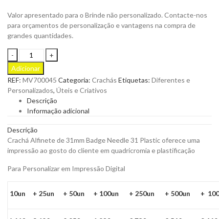
Valor apresentado para o Brinde não personalizado. Contacte-nos
para orçamentos de personalização e vantagens na compra de
grandes quantidades.
Crachá
Alfinete
Adicionar
31mm
REF:
MV700045
Categoria:
Crachás
Etiquetas:
Diferentes e
Personalizado
Personalizados
,
Úteis e Criativos
quantity
Descrição
Informação adicional
Descrição
Crachá Alfinete de 31mm Badge Needle 31 Plastic oferece uma
impressão ao gosto do cliente em quadricromia e plastificação
Para Personalizar em Impressão Digital
10un
+ 25un
+ 50un
+ 100un
+ 250un
+ 500un
+ 10