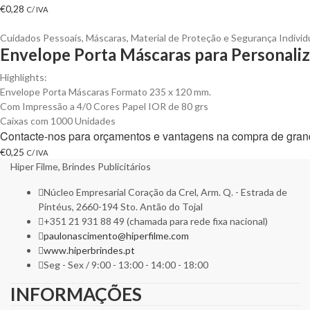
€
0,28
C/ IVA
Cuidados Pessoais
,
Máscaras
,
Material de Proteção e Segurança Individ
Envelope Porta Máscaras para Personaliz
Highlights:
Envelope Porta Máscaras Formato 235 x 120 mm.
Com Impressão a 4/0 Cores Papel IOR de 80 grs
Caixas com 1000 Unidades
Contacte-nos para orçamentos e vantagens na compra de gran
€
0,25
C/ IVA
Hiper Filme, Brindes Publicitários
Núcleo Empresarial Coração da Crel, Arm. Q. - Estrada de
Pintéus, 2660-194 Sto. Antão do Tojal
+351 21 931 88 49 (chamada para rede fixa nacional)
paulonascimento@hiperfilme.com
www.hiperbrindes.pt
Seg - Sex / 9:00 - 13:00 - 14:00 - 18:00
INFORMAÇÕES