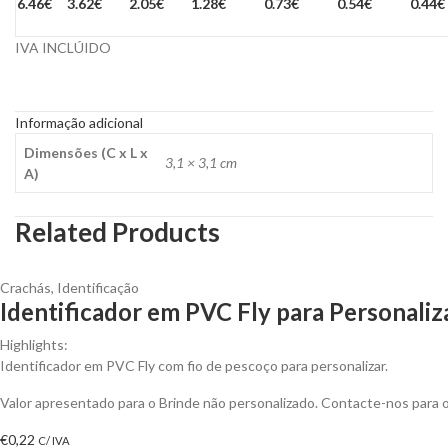
6.46€
3.62€
2.05€
1.28€
0.73€
0.54€
0.44€
IVA INCLÚIDO
Informação adicional
Dimensões (C x L x
3,1 × 3,1 cm
A)
Related Products
Crachás
,
Identificação
Identificador em PVC Fly para Personaliz
Highlights:
Identificador em PVC Fly com fio de pescoço para personalizar.
Valor apresentado para o Brinde não personalizado. Contacte-nos para
€
0,22
C/ IVA