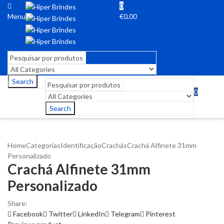
0
Menu
€
0,00
Search
0
Menu
€
0,00
Search
Home
Categorias
Identificação
Crachás
Crachá Alfinete 31mm
Personalizado
Crachá Alfinete 31mm
Personalizado
Share:
Facebook
Twitter
LinkedIn
Telegram
Pinterest