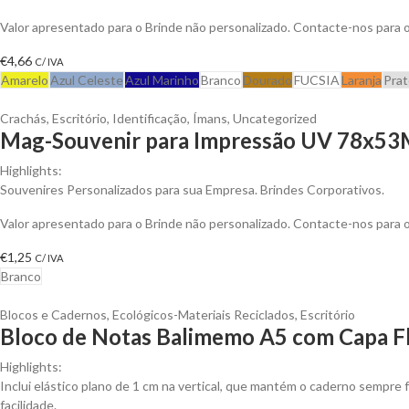
Valor apresentado para o Brinde não personalizado. Contacte-nos para
€
4,66
C/ IVA
Amarelo
Azul Celeste
Azul Marinho
Branco
Dourado
FUCSIA
Laranja
Pra
Crachás
,
Escritório
,
Identificação
,
Ímans
,
Uncategorized
Mag-Souvenir para Impressão UV 78x5
Highlights:
Souvenires Personalizados para sua Empresa. Brindes Corporativos.
Valor apresentado para o Brinde não personalizado. Contacte-nos para
€
1,25
C/ IVA
Branco
Blocos e Cadernos
,
Ecológicos-Materiais Reciclados
,
Escritório
Bloco de Notas Balimemo A5 com Capa Fl
Highlights:
Inclui elástico plano de 1 cm na vertical, que mantém o caderno sempre f
facilidade.