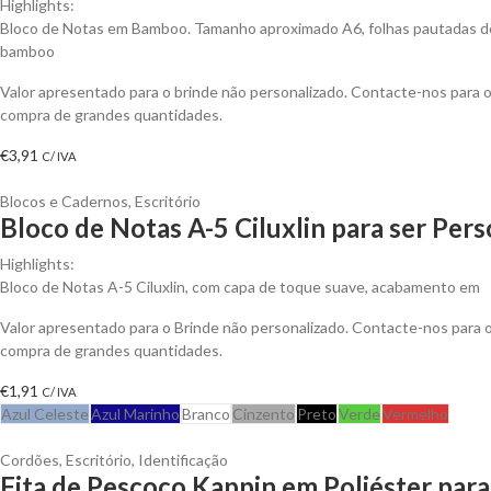
Highlights:
Bloco de Notas em Bamboo. Tamanho aproximado A6, folhas pautadas de p
bamboo
Valor apresentado para o brinde não personalizado. Contacte-nos para
compra de grandes quantidades.
€
3,91
C/ IVA
Blocos e Cadernos
,
Escritório
Bloco de Notas A-5 Ciluxlin para ser Per
Highlights:
Bloco de Notas A-5 Ciluxlin, com capa de toque suave, acabamento em
Valor apresentado para o Brinde não personalizado. Contacte-nos para
compra de grandes quantidades.
€
1,91
C/ IVA
Azul Celeste
Azul Marinho
Branco
Cinzento
Preto
Verde
Vermelho
Cordões
,
Escritório
,
Identificação
Fita de Pescoço Kappin em Poliéster para