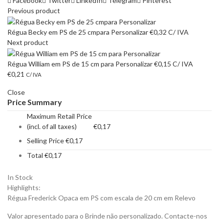
Facebook
Twitter
LinkedIn
Telegram
Pinterest
Previous product
Régua Becky em PS de 25 cmpara Personalizar
€
0,32
C/ IVA
Next product
Régua William em PS de 15 cm para Personalizar
€
0,15
C/ IVA
€
0,21
C/ IVA
Close
Price Summary
Maximum Retail Price
(incl. of all taxes)
€
0,17
Selling Price
€
0,17
Total
€
0,17
In Stock
Highlights:
Régua Frederick Opaca em PS com escala de 20 cm em Relevo
Valor apresentado para o Brinde não personalizado. Contacte-nos