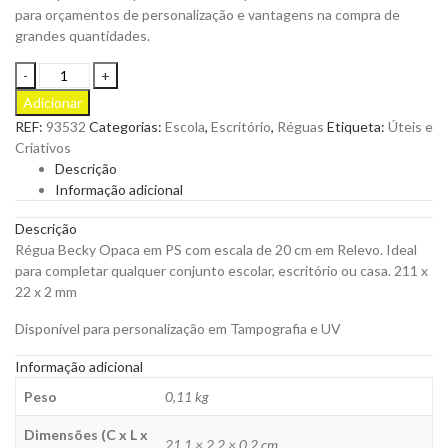
para orçamentos de personalização e vantagens na compra de
grandes quantidades.
Régua
Frederick
Adicionar
em
REF:
93532
Categorias:
Escola
,
Escritório
,
Réguas
Etiqueta:
Úteis e
PS
Criativos
de
Descrição
20
Informação adicional
cmpara
Personalizar
Descrição
quantity
Régua Becky Opaca em PS com escala de 20 cm em Relevo. Ideal
para completar qualquer conjunto escolar, escritório ou casa. 211 x
22 x 2 mm
Disponível para personalização em Tampografia e UV
Informação adicional
Peso
0,11 kg
Dimensões (C x L x
21,1 × 2,2 × 0,2 cm