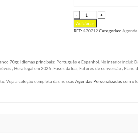
Miolo
Inty
Adicionar
para
REF:
470712
Categorias:
Agenda
Agenda
de
Bolso
com
Índice
nco 70gr. Idiomas principais: Português e Espanhol. No interior inclui: D
para
móveis , Hora legal em 2026 , Fases da lua , Fatores de conversão , Plano 
Personalizar
quantity
to. Veja a coleção completa das nossas
Agendas Personalizadas
com o lo