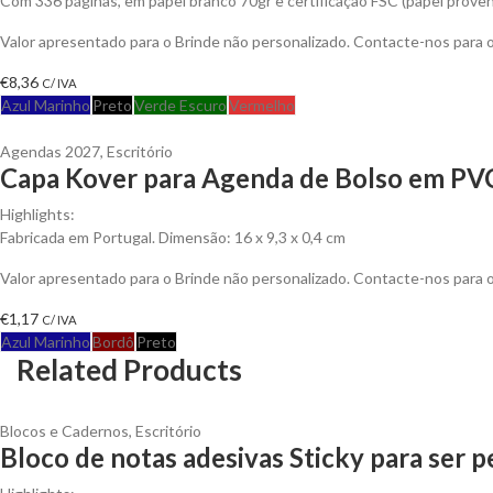
Com 336 páginas, em papel branco 70gr e certificação FSC (papel proven
Valor apresentado para o Brinde não personalizado. Contacte-nos para
€
8,36
C/ IVA
Azul Marinho
Preto
Verde Escuro
Vermelho
Agendas 2027
,
Escritório
Capa Kover para Agenda de Bolso em PVC
Highlights:
Fabricada em Portugal. Dimensão: 16 x 9,3 x 0,4 cm
Valor apresentado para o Brinde não personalizado. Contacte-nos para
€
1,17
C/ IVA
Azul Marinho
Bordô
Preto
Related Products
Blocos e Cadernos
,
Escritório
Bloco de notas adesivas Sticky para ser 