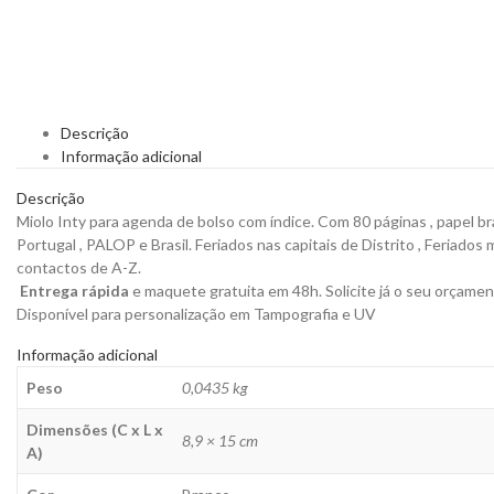
Descrição
Informação adicional
Descrição
Miolo Inty para agenda de bolso com índice. Com 80 páginas , papel bra
Portugal , PALOP e Brasil. Feriados nas capitais de Distrito , Feriados 
contactos de A-Z.
Entrega rápida
e maquete gratuita em 48h. Solicite já o seu orçamen
Disponível para personalização em Tampografia e UV
Informação adicional
Peso
0,0435 kg
Dimensões (C x L x
8,9 × 15 cm
A)