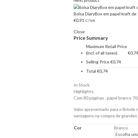
Next product
Bolsa DiaryBox em papel kraft de
€
0,91
C/ IVA
Close
Price Summary
Maximum Retail Price
(incl. of all taxes)
€
0,7
Selling Price
€
0,74
Total
€
0,74
In Stock
Highlights:
Com 80 páginas , papel branco 70g
Valor apresentado para o Brinde 
vantagens na compra de grandes
Cor
Branco