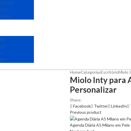
nalizada
izada
izados
edes
uras
os
tras
Home
Categorias
Escritório
Miolo 
Miolo Inty para 
Personalizar
Share:
Facebook
Twitter
LinkedIn
Previous product
Agenda Diária A5 Milano em Pele e