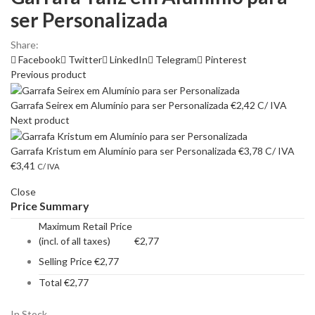
ser Personalizada
Share:
Facebook
Twitter
LinkedIn
Telegram
Pinterest
Previous product
Garrafa Seirex em Alumínio para ser Personalizada
€
2,42
C/ IVA
Next product
Garrafa Kristum em Alumínio para ser Personalizada
€
3,78
C/ IVA
€
3,41
C/ IVA
Close
Price Summary
Maximum Retail Price
(incl. of all taxes)
€
2,77
Selling Price
€
2,77
Total
€
2,77
In Stock