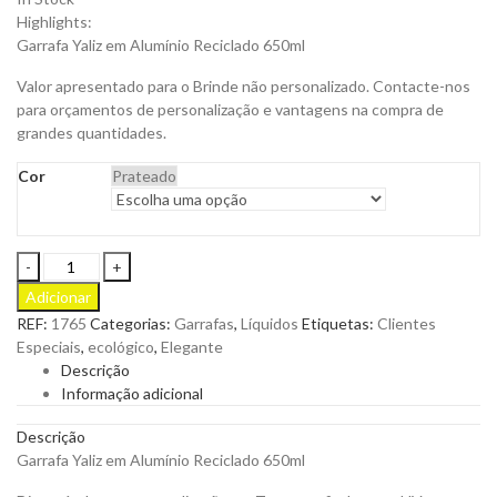
Highlights:
Garrafa Yaliz em Alumínio Reciclado 650ml
Valor apresentado para o Brinde não personalizado. Contacte-nos
para orçamentos de personalização e vantagens na compra de
grandes quantidades.
Cor
Prateado
Garrafa
Yaliz
Adicionar
em
REF:
1765
Categorias:
Garrafas
,
Líquidos
Etiquetas:
Clientes
Alumínio
Especiais
,
ecológico
,
Elegante
para
Descrição
ser
Informação adicional
Personalizada
quantity
Descrição
Garrafa Yaliz em Alumínio Reciclado 650ml