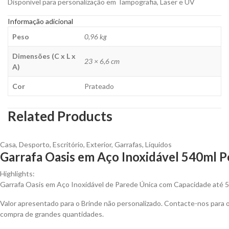
Disponível para personalização em Tampografia, Laser e UV
Informação adicional
Peso
0,96 kg
Dimensões (C x L x
23 × 6,6 cm
A)
Cor
Prateado
Related Products
Casa
,
Desporto
,
Escritório
,
Exterior
,
Garrafas
,
Líquidos
Garrafa Oasis em Aço Inoxidável 540ml P
Highlights:
Garrafa Oasis em Aço Inoxidável de Parede Única com Capacidade até 
Valor apresentado para o Brinde não personalizado. Contacte-nos para
compra de grandes quantidades.