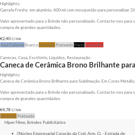
Highlights:
Garrafa Freshy em alumínio, 400 ml com mosquetão para personalizar. Di
Valor apresentado para o Brinde não personalizado. Contacte-nos para
compra de grandes quantidades.
€
2,40
C/ IVA
Azul Celeste
Branco
Dourado
Prateado
Preto
Vermelho
Canecas
,
Casa
,
Escritório
,
Líquidos
,
Restauração
Caneca de Cerâmica Brono Brilhante para
Highlights:
Caneca de Cerâmica Brono Brilhante para Sublimação. Em Cores Metálic
Valor apresentado para o Brinde não personalizado. Contacte-nos para
compra de grandes quantidades
€
4,78
C/ IVA
Dourado
Prateado
Hiper Filme, Brindes Publicitários
Núcleo Empresarial Coração da Crel, Arm. Q. - Estrada de