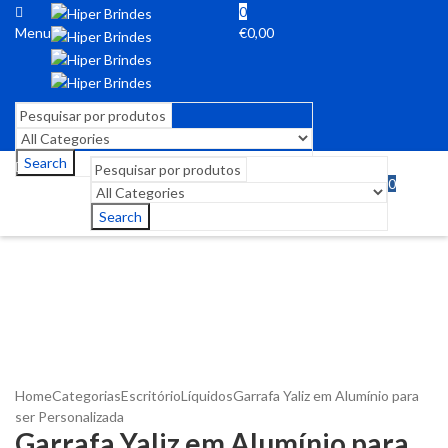
0
Menu
€
0,00
Search
0
Menu
€
0,00
Search
Home
Categorias
Escritório
Líquidos
Garrafa Yaliz em Alumínio para
ser Personalizada
Garrafa Yaliz em Alumínio para