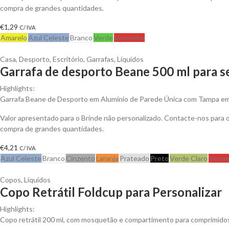
compra de grandes quantidades.
€
1,29
C/ IVA
Amarelo
Azul Celeste
Branco
Verde
Vermelho
Casa
,
Desporto
,
Escritório
,
Garrafas
,
Líquidos
Garrafa de desporto Beane 500 ml para s
Highlights:
Garrafa Beane de Desporto em Alumínio de Parede Única com Tampa em 
Valor apresentado para o Brinde não personalizado. Contacte-nos para
compra de grandes quantidades.
€
4,21
C/ IVA
Azul Celeste
Branco
Cinzento
Laranja
Prateado
Preto
Verde Claro
Verme
Copos
,
Líquidos
Copo Retrátil Foldcup para Personalizar
Highlights:
Copo retrátil 200 ml, com mosquetão e compartimento para comprimidos p