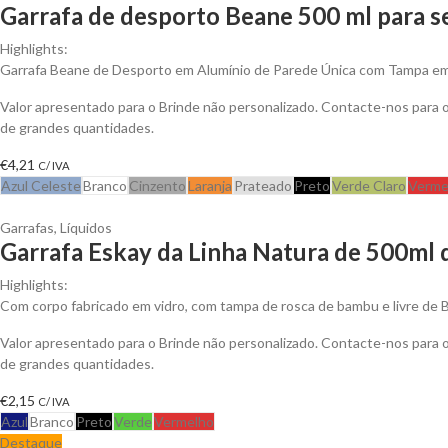
Garrafa de desporto Beane 500 ml para s
Highlights:
Garrafa Beane de Desporto em Alumínio de Parede Única com Tampa em 
Valor apresentado para o Brinde não personalizado. Contacte-nos para
de grandes quantidades.
€
4,21
C/ IVA
Azul Celeste
Branco
Cinzento
Laranja
Prateado
Preto
Verde Claro
Verme
Garrafas
,
Líquidos
Garrafa Eskay da Linha Natura de 500ml 
Highlights:
Com corpo fabricado em vidro, com tampa de rosca de bambu e livre de 
Valor apresentado para o Brinde não personalizado. Contacte-nos para
de grandes quantidades.
€
2,15
C/ IVA
Azul
Branco
Preto
Verde
Vermelho
Destaque