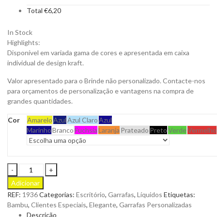
Total
€
6,20
In Stock
Highlights:
Disponível em variada gama de cores e apresentada em caixa
individual de design kraft.
Valor apresentado para o Brinde não personalizado. Contacte-nos
para orçamentos de personalização e vantagens na compra de
grandes quantidades.
Cor
Amarelo
Azul
Azul Claro
Azul
Marinho
Branco
Fuchsia
Laranja
Prateado
Preto
Verde
Vermelho
Garrafa
Térmica
Adicionar
Naxel
REF:
1936
Categorias:
Escritório
,
Garrafas
,
Líquidos
Etiquetas:
em
Bambu
,
Clientes Especiais
,
Elegante
,
Garrafas Personalizadas
Aço
Descrição