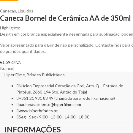
Canecas
,
Líquidos
Caneca Bornel de Cerâmica AA de 350ml 
Highlights:
Design em cor branca especialmente desenhada para sublimação, podendo 
Valor apresentado para o Brinde não personalizado. Contacte-nos para
de grandes quantidades.
€
1,59
C/ IVA
Branco
Hiper Filme, Brindes Publicitários
Núcleo Empresarial Coração da Crel, Arm. Q. - Estrada de
Pintéus, 2660-194 Sto. Antão do Tojal
+351 21 931 88 49 (chamada para rede fixa nacional)
paulonascimento@hiperfilme.com
www.hiperbrindes.pt
Seg - Sex / 9:00 - 13:00 - 14:00 - 18:00
INFORMAÇÕES