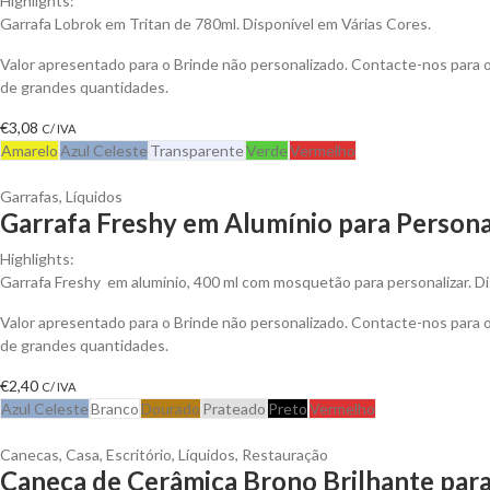
Highlights:
Garrafa Lobrok em Tritan de 780ml. Disponível em Várias Cores.
Valor apresentado para o Brinde não personalizado. Contacte-nos para
de grandes quantidades.
€
3,08
C/ IVA
Amarelo
Azul Celeste
Transparente
Verde
Vermelho
Garrafas
,
Líquidos
Garrafa Freshy em Alumínio para Persona
Highlights:
Garrafa Freshy em alumínio, 400 ml com mosquetão para personalizar. Di
Valor apresentado para o Brinde não personalizado. Contacte-nos para
de grandes quantidades.
€
2,40
C/ IVA
Azul Celeste
Branco
Dourado
Prateado
Preto
Vermelho
Canecas
,
Casa
,
Escritório
,
Líquidos
,
Restauração
Caneca de Cerâmica Brono Brilhante para