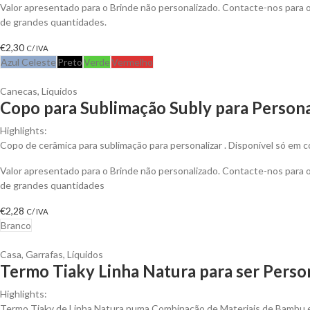
Valor apresentado para o Brinde não personalizado. Contacte-nos para
de grandes quantidades.
€
2,30
C/ IVA
Azul Celeste
Preto
Verde
Vermelho
Canecas
,
Líquidos
Copo para Sublimação Subly para Persona
Highlights:
Copo de cerâmica para sublimação para personalizar . Disponível só em c
Valor apresentado para o Brinde não personalizado. Contacte-nos para
de grandes quantidades
€
2,28
C/ IVA
Branco
Casa
,
Garrafas
,
Líquidos
Termo Tiaky Linha Natura para ser Perso
Highlights:
Termo Tiaky de Linha Natura numa Combinação de Materiais de Bambu 