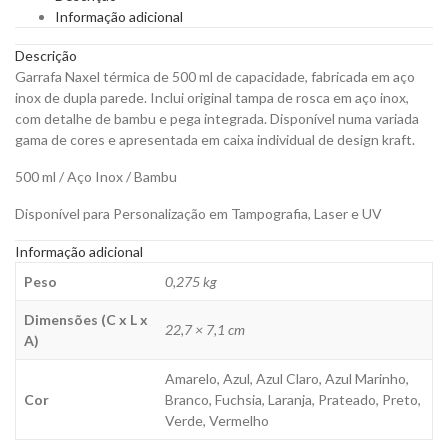
Inoxidável
Informação adicional
de
500ML
Descrição
para
Garrafa Naxel térmica de 500 ml de capacidade, fabricada em aço
Personalizar
inox de dupla parede. Inclui original tampa de rosca em aço inox,
quantity
com detalhe de bambu e pega integrada. Disponível numa variada
gama de cores e apresentada em caixa individual de design kraft.
500 ml / Aço Inox / Bambu
Disponível para Personalização em Tampografia, Laser e UV
Informação adicional
Peso
0,275 kg
Dimensões (C x L x
22,7 × 7,1 cm
A)
Amarelo, Azul, Azul Claro, Azul Marinho,
Cor
Branco, Fuchsia, Laranja, Prateado, Preto,
Verde, Vermelho