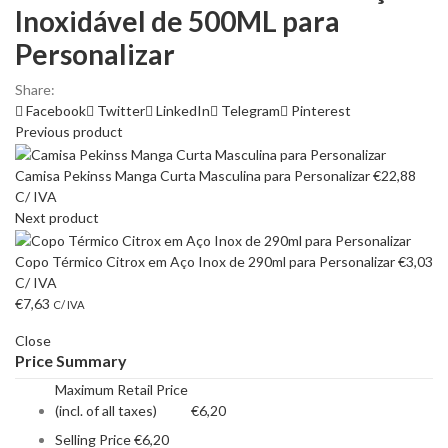
Inoxidável de 500ML para
Personalizar
Share:
Facebook
Twitter
LinkedIn
Telegram
Pinterest
Previous product
Camisa Pekinss Manga Curta Masculina para Personalizar
€
22,88
C/ IVA
Next product
Copo Térmico Citrox em Aço Inox de 290ml para Personalizar
€
3,03
C/ IVA
€
7,63
C/ IVA
Close
Price Summary
Maximum Retail Price
(incl. of all taxes)
€
6,20
Selling Price
€
6,20