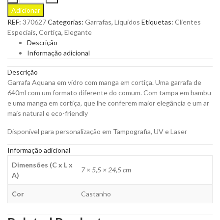
Aquana
Adicionar
em
REF:
370627
Categorias:
Garrafas
,
Líquidos
Etiquetas:
Clientes
vidro
Especiais
,
Cortiça
,
Elegante
com
Descrição
manga
Informação adicional
em
cortiça
Descrição
para
Garrafa Aquana em vidro com manga em cortiça. Uma garrafa de
ser
640ml com um formato diferente do comum. Com tampa em bambu
Personalizada
e uma manga em cortiça, que lhe conferem maior elegância e um ar
quantity
mais natural e eco-friendly
Disponível para personalização em Tampografia, UV e Laser
Informação adicional
Dimensões (C x L x
7 × 5,5 × 24,5 cm
A)
Cor
Castanho