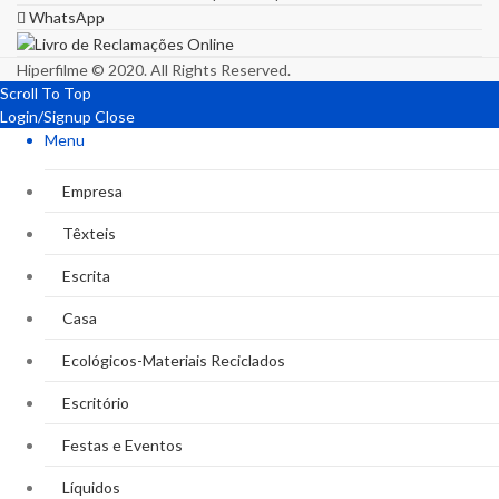
WhatsApp
Hiperfilme © 2020. All Rights Reserved.
Scroll To Top
Login/Signup
Close
Menu
Empresa
Têxteis
Escrita
Casa
Ecológicos-Materiais Reciclados
Escritório
Festas e Eventos
Líquidos