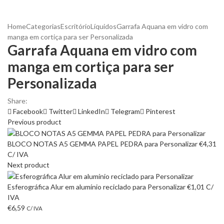
Home
Categorias
Escritório
Líquidos
Garrafa Aquana em vidro com
manga em cortiça para ser Personalizada
Garrafa Aquana em vidro com
manga em cortiça para ser
Personalizada
Share:
Facebook
Twitter
LinkedIn
Telegram
Pinterest
Previous product
BLOCO NOTAS A5 GEMMA PAPEL PEDRA para Personalizar
€
4,31
C/ IVA
Next product
Esferográfica Alur em alumínio reciclado para Personalizar
€
1,01
C/
IVA
€
6,59
C/ IVA