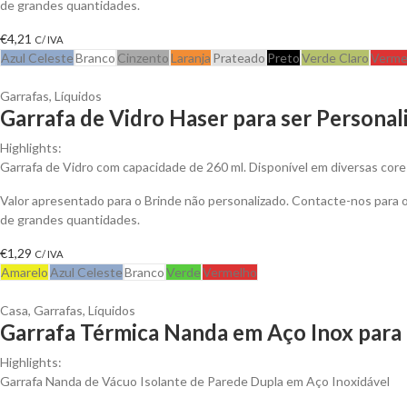
de grandes quantidades.
€
4,21
C/ IVA
Azul Celeste
Branco
Cinzento
Laranja
Prateado
Preto
Verde Claro
Verme
Garrafas
,
Líquidos
Garrafa de Vidro Haser para ser Personal
Highlights:
Garrafa de Vidro com capacidade de 260 ml. Disponível em diversas core
Valor apresentado para o Brinde não personalizado. Contacte-nos para
de grandes quantidades.
€
1,29
C/ IVA
Amarelo
Azul Celeste
Branco
Verde
Vermelho
Casa
,
Garrafas
,
Líquidos
Garrafa Térmica Nanda em Aço Inox para 
Highlights:
Garrafa Nanda de Vácuo Isolante de Parede Dupla em Aço Inoxidável