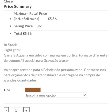
Close
Price Summary
Maximum Retail Price
(incl. of all taxes)
€
5,36
Selling Price
€
5,36
Total
€
5,36
In Stock
Highlights:
Garrafa Aquana em vidro com manga em cortiça. Formato diferente
do comum / Especial para Gravação a laser
Valor apresentado para o Brinde não personalizado. Contacte-nos
para orçamentos de personalização e vantagens na compra de
grandes quantidades.
Cor
Castanho
Garrafa