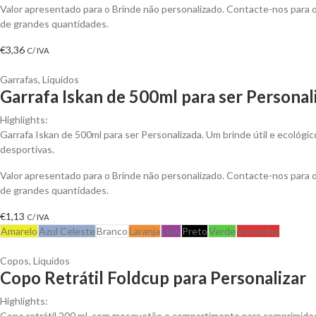
Valor apresentado para o Brinde não personalizado. Contacte-nos para
de grandes quantidades.
€
3,36
C/ IVA
Garrafas
,
Líquidos
Garrafa Iskan de 500ml para ser Personal
Highlights:
Garrafa Iskan de 500ml para ser Personalizada. Um brinde útil e ecológic
desportivas.
Valor apresentado para o Brinde não personalizado. Contacte-nos para
de grandes quantidades.
€
1,13
C/ IVA
Amarelo
Azul Celeste
Branco
Laranja
Lilás
Preto
Verde
Vermelho
Copos
,
Líquidos
Copo Retrátil Foldcup para Personalizar
Highlights:
Copo retrátil 200 ml, com mosquetão e compartimento para comprimidos p