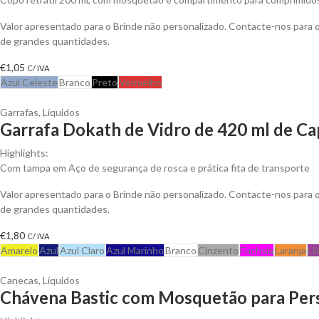
Valor apresentado para o Brinde não personalizado. Contacte-nos para
de grandes quantidades.
€
1,05
C/ IVA
Azul Celeste
Branco
Preto
Vermelho
Garrafas
,
Líquidos
Garrafa Dokath de Vidro de 420 ml de Ca
Highlights:
Com tampa em Aço de segurança de rosca e prática fita de transporte
Valor apresentado para o Brinde não personalizado. Contacte-nos para
de grandes quantidades.
€
1,80
C/ IVA
Amarelo
Azul
Azul Claro
Azul Marinho
Branco
Cinzento
Fuchsia
Laranja
Li
Canecas
,
Líquidos
Chávena Bastic com Mosquetão para Pers