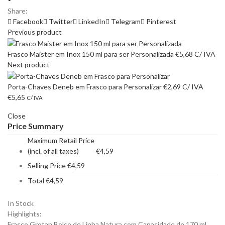
Share:
Facebook
Twitter
LinkedIn
Telegram
Pinterest
Previous product
Frasco Maister em Inox 150 ml para ser Personalizada
€
5,68
C/ IVA
Next product
Porta-Chaves Deneb em Frasco para Personalizar
€
2,69
C/ IVA
€
5,65
C/ IVA
Close
Price Summary
Maximum Retail Price
(incl. of all taxes)
€
4,59
Selling Price
€
4,59
Total
€
4,59
In Stock
Highlights:
Frasco Grotan Bolso de Linha Natura com Capacidade de 170 ml