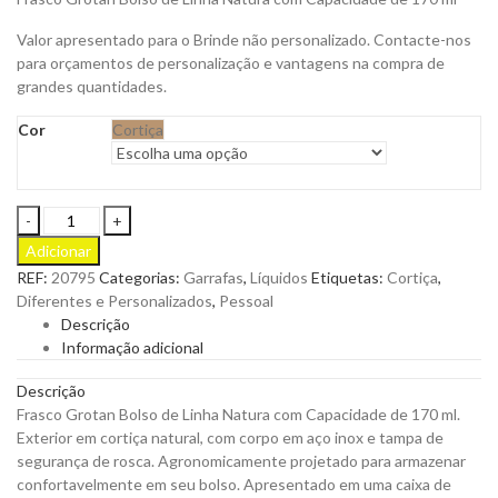
Valor apresentado para o Brinde não personalizado. Contacte-nos
para orçamentos de personalização e vantagens na compra de
grandes quantidades.
Cor
Cortiça
Frasco
Grotan
Adicionar
em
REF:
20795
Categorias:
Garrafas
,
Líquidos
Etiquetas:
Cortiça
,
Cortiça
Diferentes e Personalizados
,
Pessoal
170
Descrição
ml
Informação adicional
para
ser
Descrição
Personalizada
Frasco Grotan Bolso
de Linha Natura com Capacidade de 170 ml.
quantity
Exterior em cortiça natural, com corpo em aço inox e tampa de
segurança de rosca. Agronomicamente projetado para armazenar
confortavelmente em seu bolso. Apresentado em uma caixa de