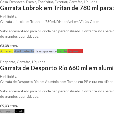
Casa
,
Desporto
,
Escola
,
Escritório
,
Exterior
,
Garrafas
,
Líquidos
Garrafa Lobrok em Tritan de 780 ml para 
Highlights:
Garrafa Lobrok em Tritan de 780ml. Disponível em Várias Cores.
Valor apresentado para o Brinde não personalizado. Contacte-nos para
de grandes quantidades.
€
3,08
C/ IVA
Amarelo
Azul Celeste
Transparente
Verde
Vermelho
Desporto
,
Garrafas
,
Líquidos
Garrafa de Desporto Rio 660 ml em alumí
Highlights:
Garrafa de Desporto Rio em Alumínio com Tampa em PP e tira em silicon
Valor apresentado para o Brinde não personalizado. Contacte-nos para
de grandes quantidades.
€
5,03
C/ IVA
Cinzento
Preto