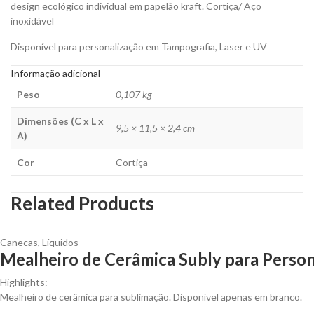
design ecológico individual em papelão kraft.
Cortiça/ Aço
inoxidável
Disponível para personalização em Tampografia, Laser e UV
Informação adicional
Peso
0,107 kg
Dimensões (C x L x
9,5 × 11,5 × 2,4 cm
A)
Cor
Cortiça
Related Products
Canecas
,
Líquidos
Mealheiro de Cerâmica Subly para Person
Highlights:
Mealheiro de cerâmica para sublimação. Disponível apenas em branco.