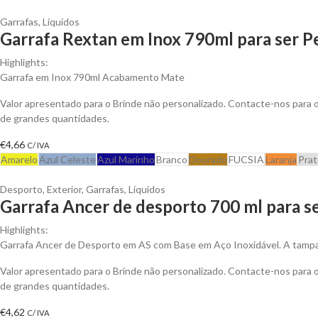
Garrafas
,
Líquidos
Garrafa Rextan em Inox 790ml para ser P
Highlights:
Garrafa em Inox 790ml Acabamento Mate
Valor apresentado para o Brinde não personalizado. Contacte-nos para
de grandes quantidades.
€
4,66
C/ IVA
Amarelo
Azul Celeste
Azul Marinho
Branco
Dourado
FUCSIA
Laranja
Pra
Desporto
,
Exterior
,
Garrafas
,
Líquidos
Garrafa Ancer de desporto 700 ml para s
Highlights:
Garrafa Ancer de Desporto em AS com Base em Aço Inoxidável. A tamp
Valor apresentado para o Brinde não personalizado. Contacte-nos para
de grandes quantidades.
€
4,62
C/ IVA