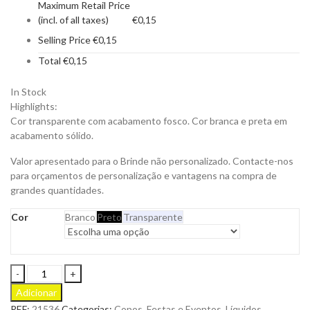
Maximum Retail Price
(incl. of all taxes)
€
0,15
Selling Price
€
0,15
Total
€
0,15
In Stock
Highlights:
Cor transparente com acabamento fosco. Cor branca e preta em
acabamento sólido.
Valor apresentado para o Brinde não personalizado. Contacte-nos
para orçamentos de personalização e vantagens na compra de
grandes quantidades.
Cor
Branco
Preto
Transparente
Copo
Niklas
Adicionar
de
REF:
21536
Categorias:
Copos
,
Festas e Eventos
,
Líquidos
,