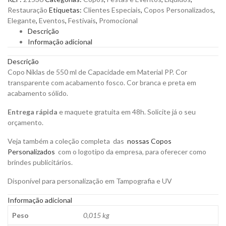
500
Restauração
Etiquetas:
Clientes Especiais
,
Copos Personalizados
,
ml
Elegante
,
Eventos
,
Festivais
,
Promocional
em
Descrição
PP
Informação adicional
com
Acabamento
Descrição
em
Copo Niklas de 550 ml de Capacidade em Material PP. Cor
Fosco
transparente com acabamento fosco. Cor branca e preta em
para
acabamento sólido.
Personalizar
quantity
Entrega rápida
e maquete gratuita em 48h. Solicite já o seu
orçamento.
Veja também a coleção completa das
nossas Copos
Personalizados
com o logotipo da empresa, para oferecer como
brindes publicitários.
Disponível para personalização em Tampografia e UV
Informação adicional
Peso
0,015 kg