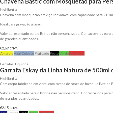
Chávena Bastic com Mosquetão para Pers
Highlights:
Chávena com mosquetão em Aço Inoxidável com capacidade para 210 ml
Ideal para gravação a laser.
Valor apresentado para o Brinde não personalizado. Contacte-nos para
de grandes quantidades.
€
2,69
C/ IVA
Amarelo
Azul Celeste
Prateado
Preto
Verde
Vermelho
Garrafas
,
Líquidos
Garrafa Eskay da Linha Natura de 500ml 
Highlights:
Com corpo fabricado em vidro, com tampa de rosca de bambu e livre de 
Valor apresentado para o Brinde não personalizado. Contacte-nos para
de grandes quantidades.
€
2,15
C/ IVA
Azul
Branco
Preto
Verde
Vermelho