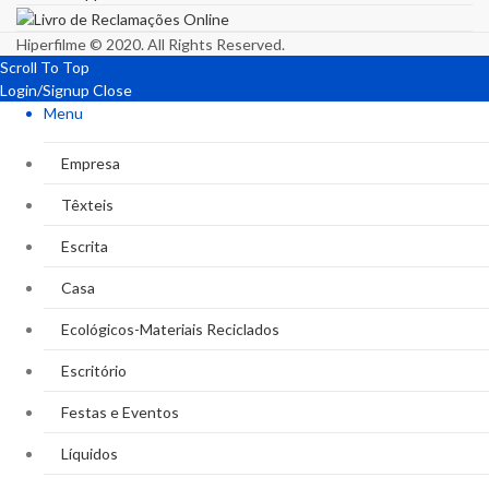
Hiperfilme © 2020. All Rights Reserved.
Scroll To Top
Login/Signup
Close
Menu
Empresa
Têxteis
Escrita
Casa
Ecológicos-Materiais Reciclados
Escritório
Festas e Eventos
Líquidos