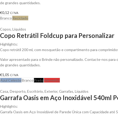
de grandes quantidades.
€
0,12
C/ IVA
Branco
Reciclado
Copos
,
Líquidos
Copo Retrátil Foldcup para Personalizar
Highlights:
Copo retrátil 200 ml, com mosquetão e compartimento para comprimidos p
Valor apresentado para o Brinde não personalizado. Contacte-nos para
de grandes quantidades.
€
1,05
C/ IVA
Azul Celeste
Branco
Preto
Vermelho
Casa
,
Desporto
,
Escritório
,
Exterior
,
Garrafas
,
Líquidos
Garrafa Oasis em Aço Inoxidável 540ml P
Highlights:
Garrafa Oasis em Aço Inoxidável de Parede Única com Capacidade até 