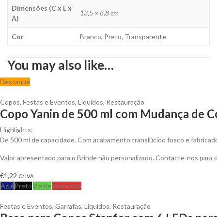
Dimensões (C x L x
13,5 × 8,8 cm
A)
Cor
Branco, Preto, Transparente
You may also like…
Destaque
Copos
,
Festas e Eventos
,
Líquidos
,
Restauração
Copo Yanin de 500 ml com Mudança de Cor
Highlights:
De 500 ml de capacidade. Com acabamento translúcido fosco e fabricado
Valor apresentado para o Brinde não personalizado. Contacte-nos para
€
1,22
C/ IVA
Azul
Preto
Verde
Vermelho
Festas e Eventos
,
Garrafas
,
Líquidos
,
Restauração