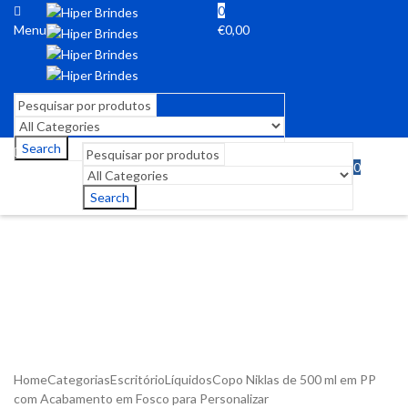
0
Menu
€
0,00
Search
0
Menu
€
0,00
Search
Home
Categorias
Escritório
Líquidos
Copo Niklas de 500 ml em PP
com Acabamento em Fosco para Personalizar