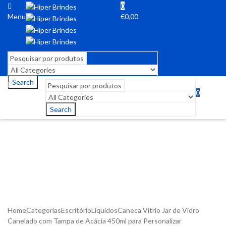
0
Menu
€
0,00
Search
0
Menu
€
0,00
Search
Home
Categorias
Escritório
Líquidos
Caneca Vitrio Jar de Vidro
Canelado com Tampa de Acácia 450ml para Personalizar