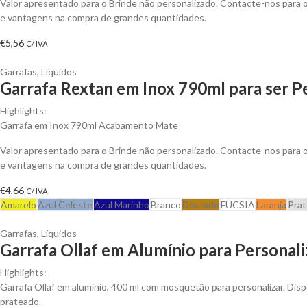
Valor apresentado para o Brinde não personalizado. Contacte-nos para
e vantagens na compra de grandes quantidades.
€
5,56
C/ IVA
Garrafas
,
Líquidos
Garrafa Rextan em Inox 790ml para ser P
Highlights:
Garrafa em Inox 790ml Acabamento Mate
Valor apresentado para o Brinde não personalizado. Contacte-nos para
e vantagens na compra de grandes quantidades.
€
4,66
C/ IVA
Amarelo
Azul Celeste
Azul Marinho
Branco
Dourado
FUCSIA
Laranja
Pra
Garrafas
,
Líquidos
Garrafa Ollaf em Alumínio para Personali
Highlights:
Garrafa Ollaf em alumínio, 400 ml com mosquetão para personalizar. Dis
prateado.