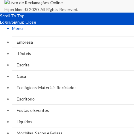
Hiperfilme © 2020. All Rights Reserved.
Scroll To Top
Login/Signup
Close
Menu
Empresa
Têxteis
Escrita
Casa
Ecológicos-Materiais Reciclados
Escritório
Festas e Eventos
Líquidos
Mochilas, Sacos e Bolsas