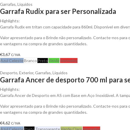
Garrafas
,
Líquidos
Garrafa Rudix para ser Personalizada
Highlights:
Garrafa Rudix em tritan com capacidade para 860ml. Disponível em diver
Valor apresentado para o Brinde não personalizado. Contacte-nos para
e vantagens na compra de grandes quantidades.
€
3,67
C/ IVA
Azul Celeste
Branco
Preto
Verde
Vermelho
Desporto
,
Exterior
,
Garrafas
,
Líquidos
Garrafa Ancer de desporto 700 ml para s
Highlights:
Garrafa Ancer de Desporto em AS com Base em Aço Inoxidável. A tamp
Valor apresentado para o Brinde não personalizado. Contacte-nos para
e vantagens na compra de grandes quantidades.
€
4,62
C/ IVA
Azul Celeste
Preto
Transparente
Verde Claro
Vermelho