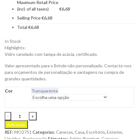
Maximum Retail Price
(incl. of all taxes)
€
6,68
Selling Price
€
6,68
Total
€
6,68
In Stock
Highlights:
Vidro canelado com tampa de acácia, certificado.
Valor apresentado para o Brinde não personalizado. Contacte-nos
para orçamentos de personalização e vantagens na compra de
grandes quantidades.
Cor
Transparente
Caneca
Vitrio
Adicionar
Jar de
REF:
MO2751
Categorias:
Canecas
,
Casa
,
Escritório
,
Exterior
,
Vidro
Líquidos
,
Restauração
Etiquetas:
Artigo Premium
,
Canecas