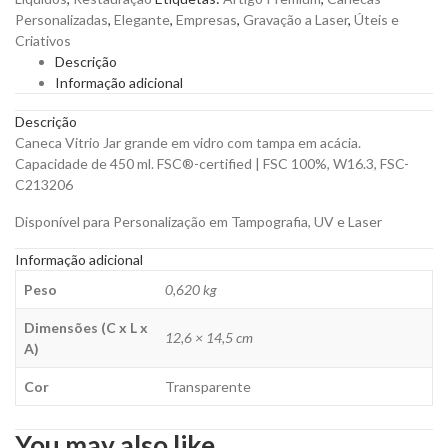
Canelado
Personalizadas
,
Elegante
,
Empresas
,
Gravação a Laser
,
Úteis e
com
Criativos
Tampa
Descrição
de
Informação adicional
Acácia
450ml
Descrição
para
Caneca Vitrio Jar grande em vidro com tampa em acácia.
Personalizar
Capacidade de 450 ml. FSC®-certified | FSC 100%, W16.3, FSC-
quantity
C213206
Disponível para Personalização em Tampografia, UV e Laser
Informação adicional
Peso
0,620 kg
Dimensões (C x L x
12,6 × 14,5 cm
A)
Cor
Transparente
You may also like…