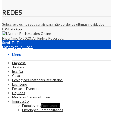
REDES
Subscreva os nossos canais para não perder as últimas novidades!
WhatsApp
Hiperfilme © 2020. All Rights Reserved.
Scroll To Top
Login/Signup
Close
Menu
Empresa
Têxteis
Escrita
Casa
Ecológicos-Materiais Reciclados
Escritório
Festas e Eventos
Líquidos
Mochilas, Sacos e Bolsas
Impressão
Embalagens
Embalagens
Envelopes Personalizados