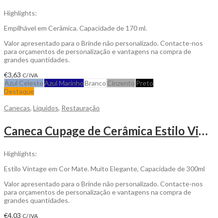
Highlights:
Empilhável em Cerâmica. Capacidade de 170 ml.
Valor apresentado para o Brinde não personalizado. Contacte-nos
para orçamentos de personalização e vantagens na compra de
grandes quantidades.
€
3,63
C/ IVA
Azul Celeste
Azul Marinho
Branco
Cinzento
Preto
Destaque
Canecas
,
Líquidos
,
Restauração
Caneca Cupage de Cerâmica Estilo Vintage em Cor Mate para Personalizar
Highlights:
Estilo Vintage em Cor Mate. Muito Elegante, Capacidade de 300ml
Valor apresentado para o Brinde não personalizado. Contacte-nos
para orçamentos de personalização e vantagens na compra de
grandes quantidades.
€
4,03
C/ IVA