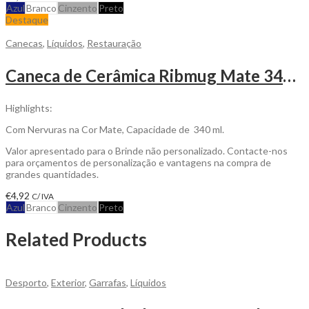
Azul
Branco
Cinzento
Preto
Destaque
Canecas
,
Líquidos
,
Restauração
Caneca de Cerâmica Ribmug Mate 340ml para Personalizar
Highlights:
Com Nervuras na Cor Mate, Capacidade de 340 ml.
Valor apresentado para o Brinde não personalizado. Contacte-nos
para orçamentos de personalização e vantagens na compra de
grandes quantidades.
€
4,92
C/ IVA
Azul
Branco
Cinzento
Preto
Related Products
Desporto
,
Exterior
,
Garrafas
,
Líquidos