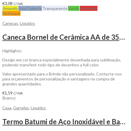
€
3,08
C/ IVA
Amarelo
Azul Celeste
Transparente
Verde
Vermelho
Destaque
Canecas
,
Líquidos
Caneca Bornel de Cerâmica AA de 350ml para Personalizar
Highlights:
Design em cor branca especialmente desenhada para sublimação,
podendo transferir todo tipo de desenhos a full color.
Valor apresentado para o Brinde não personalizado. Contacte-nos
para orçamentos de personalização e vantagens na compra de
grandes quantidades.
€
1,59
C/ IVA
Branco
Casa
,
Garrafas
,
Líquidos
Termo Batumi de Aço Inoxidável e Bambu para personalizar