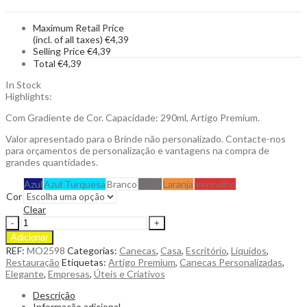
Maximum Retail Price
(incl. of all taxes)
€
4,39
Selling Price
€
4,39
Total
€
4,39
In Stock
Highlights:
Com Gradiente de Cor. Capacidade: 290ml, Artigo Premium.
Valor apresentado para o Brinde não personalizado. Contacte-nos
para orçamentos de personalização e vantagens na compra de
grandes quantidades.
Azul
Azul Turquesa
Branco
Cinza
Laranja
Vermelho
Cor
Clear
Caneca
de
Adicionar
Cerâmica
REF:
MO2598
Categorias:
Canecas
,
Casa
,
Escritório
,
Líquidos
,
Orot
Restauração
Etiquetas:
Artigo Premium
,
Canecas Personalizadas
,
com
Elegante
,
Empresas
,
Úteis e Criativos
Gradiente
de
Descrição
Cor
Informação adicional