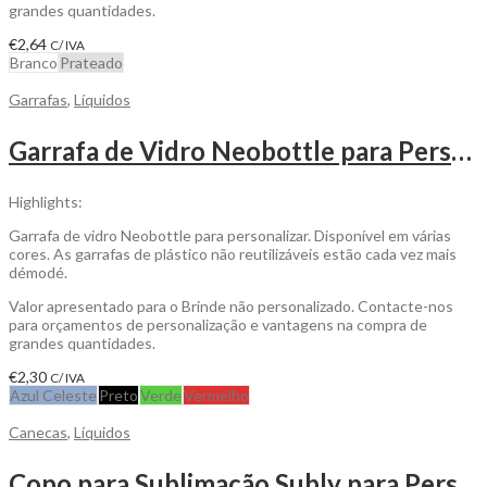
grandes quantidades.
€
2,64
C/ IVA
Branco
Prateado
Garrafas
,
Líquidos
Garrafa de Vidro Neobottle para Personalizar
Highlights:
Garrafa de vidro Neobottle para personalizar. Disponível em várias
cores. As garrafas de plástico não reutilizáveis estão cada vez mais
démodé.
Valor apresentado para o Brinde não personalizado. Contacte-nos
para orçamentos de personalização e vantagens na compra de
grandes quantidades.
€
2,30
C/ IVA
Azul Celeste
Preto
Verde
Vermelho
Canecas
,
Líquidos
Copo para Sublimação Subly para Personalizar