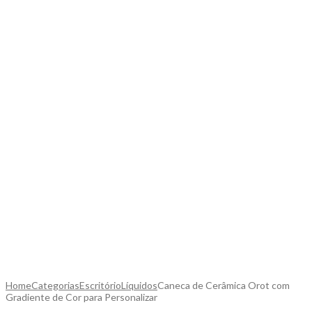
Home
Categorias
Escritório
Líquidos
Caneca de Cerâmica Orot com
Gradiente de Cor para Personalizar