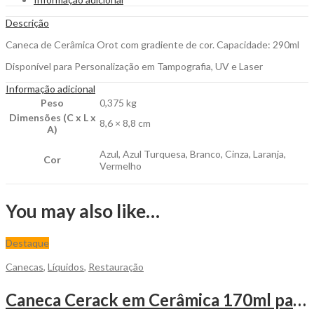
para
Personalizar
Descrição
quantity
Caneca de Cerâmica Orot com gradiente de cor. Capacidade: 290ml
Disponível para Personalização em Tampografia, UV e Laser
Informação adicional
Peso
0,375 kg
Dimensões (C x L x
8,6 × 8,8 cm
A)
Azul, Azul Turquesa, Branco, Cinza, Laranja,
Cor
Vermelho
You may also like…
Destaque
Canecas
,
Líquidos
,
Restauração
Caneca Cerack em Cerâmica 170ml para Personalizar