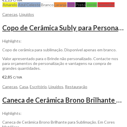
C/ IVA
Amarelo
Azul Celeste
Branco
Laranja
Lilás
Preto
Verde
Vermelho
Canecas
,
Líquidos
Copo de Cerâmica Subly para Personalizar
Highlights:
Copo de cerâmica para sublimação. Disponível apenas em branco.
Valor apresentado para o Brinde não personalizado. Contacte-nos
para orçamentos de personalização e vantagens na compra de
grandes quantidades.
€
2,85
C/ IVA
Canecas
,
Casa
,
Escritório
,
Líquidos
,
Restauração
Caneca de Cerâmica Brono Brilhante para Sublimação para Personalizar
Highlights:
Caneca de Cerâmica Brono Brilhante para Sublimação. Em Cores
Metálicas