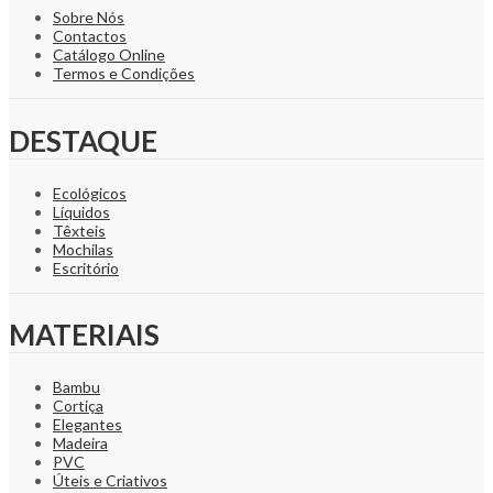
Sobre Nós
Contactos
Catálogo Online
Termos e Condições
DESTAQUE
Ecológicos
Líquidos
Têxteis
Mochilas
Escritório
MATERIAIS
Bambu
Cortiça
Elegantes
Madeira
PVC
Úteis e Criativos