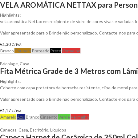
VELA AROMÁTICA NETTAX para Persona
Highlights:
vela aromática Nettax em recipiente de vidro de cores vivas e variadas f
Valor apresentado para o Brinde não personalizado. Contacte-nos para
€
1,30
C/ IVA
Branco
Dourado
Prateado
Preto
Vermelho
Bricolage
,
Casa
Fita Métrica Grade de 3 Metros com Lâmi
Highlights:
Coberto com capa protetora de borracha resistente, clipe de metal para 
Valor apresentado para o Brinde não personalizado. Contacte-nos para
€
1,17
C/ IVA
Amarelo
Azul
Branco
Cinzento
Verde
Vermelho
Canecas
,
Casa
,
Escritório
,
Líquidos
Caneca Harnet de Cerâmica de 350ml Colo