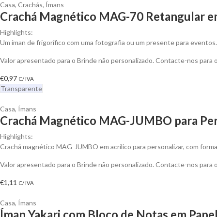
Casa
,
Crachás
,
Ímans
Crachá Magnético MAG-70 Retangular em 
Highlights:
Um íman de frigorífico com uma fotografia ou um presente para eventos
Valor apresentado para o Brinde não personalizado. Contacte-nos para
€
0,97
C/ IVA
Transparente
Casa
,
Ímans
Crachá Magnético MAG-JUMBO para Per
Highlights:
Crachá magnético MAG-JUMBO em acrílico para personalizar, com formato
Valor apresentado para o Brinde não personalizado. Contacte-nos para
€
1,11
C/ IVA
Casa
,
Ímans
Íman Yakari com Bloco de Notas em Papel