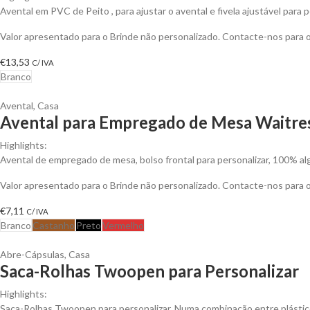
Avental em PVC de Peito , para ajustar o avental e fivela ajustável para p
Valor apresentado para o Brinde não personalizado. Contacte-nos para
€
13,53
C/ IVA
Branco
Avental
,
Casa
Avental para Empregado de Mesa Waitres
Highlights:
Avental de empregado de mesa, bolso frontal para personalizar, 100% alg
Valor apresentado para o Brinde não personalizado. Contacte-nos para
€
7,11
C/ IVA
Branco
Castanho
Preto
Vermelho
Abre-Cápsulas
,
Casa
Saca-Rolhas Twoopen para Personalizar
Highlights:
Saca-Rolhas Twoopen para personalizar. Numa combinação entre plástico e