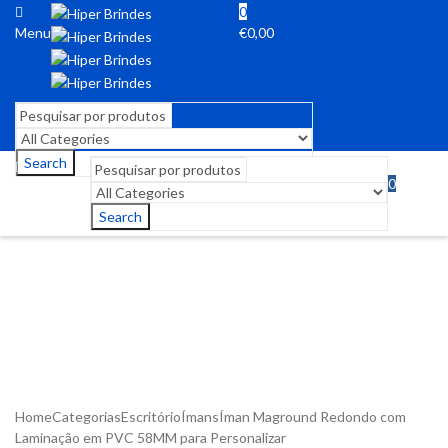
0
Menu
€
0,00
Search
0
Menu
€
0,00
Search
Home
Categorias
Escritório
Ímans
Íman Maground Redondo com
Laminação em PVC 58MM para Personalizar