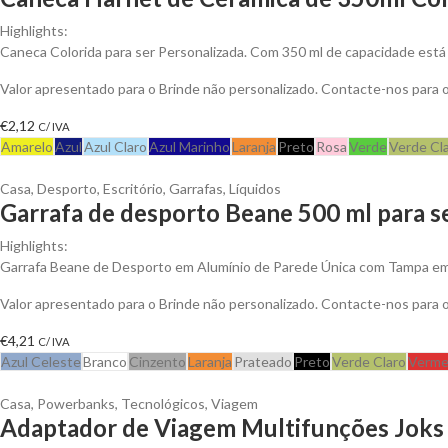
Highlights:
Caneca Colorida para ser Personalizada. Com 350 ml de capacidade está 
Valor apresentado para o Brinde não personalizado. Contacte-nos para
€
2,12
C/ IVA
Amarelo
Azul
Azul Claro
Azul Marinho
Laranja
Preto
Rosa
Verde
Verde Cl
Casa
,
Desporto
,
Escritório
,
Garrafas
,
Líquidos
Garrafa de desporto Beane 500 ml para s
Highlights:
Garrafa Beane de Desporto em Alumínio de Parede Única com Tampa em 
Valor apresentado para o Brinde não personalizado. Contacte-nos para
€
4,21
C/ IVA
Azul Celeste
Branco
Cinzento
Laranja
Prateado
Preto
Verde Claro
Verme
Casa
,
Powerbanks
,
Tecnológicos
,
Viagem
Adaptador de Viagem Multifunções Joks 