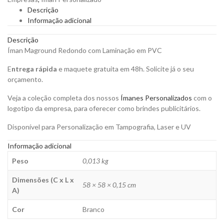
Laminação
Descrição
em
Informação adicional
PVC
58MM
Descrição
para
Íman Maground Redondo com Laminação em PVC
Personalizar
quantity
E
ntrega rápida
e maquete gratuita em 48h. Solicite já o seu
orçamento.
Veja a coleção completa dos nossos
Ímanes Personalizados
com o
logotipo da empresa, para oferecer como brindes publicitários.
Disponível para Personalização em Tampografia, Laser e UV
Informação adicional
Peso
0,013 kg
Dimensões (C x L x
58 × 58 × 0,15 cm
A)
Cor
Branco