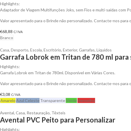
Highlights:
Adaptador de Viagem Multifunções Joks, sem Fios e multi-saídas com 
Valor apresentado para o Brinde não personalizado. Contacte-nos para
€
68,88
C/ IVA
Branco
Casa
,
Desporto
,
Escola
,
Escritório
,
Exterior
,
Garrafas
,
Líquidos
Garrafa Lobrok em Tritan de 780 ml para 
Highlights:
Garrafa Lobrok em Tritan de 780ml. Disponível em Várias Cores.
Valor apresentado para o Brinde não personalizado. Contacte-nos para
€
3,08
C/ IVA
Amarelo
Azul Celeste
Transparente
Verde
Vermelho
Avental
,
Casa
,
Restauração
,
Têxteis
Avental PVC Peito para Personalizar
Highlights: