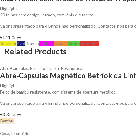
Highlights:
40 folhas com design listrado, com lápis e suporte.
Valor apresentado para o Brinde não personalizado. Contacte-nos para
€
1,11
C/ IVA
Amarelo
Azul
Branco
Fuchsia
Laranja
Verde
Vermelho
Related Products
Abre-Cápsulas
,
Bricolage
,
Casa
,
Restauração
Abre-Cápsulas Magnético Betriok da Linh
Highlights:
Feito de bambu resistente, com sistema de abertura metálico.
Valor apresentado para o Brinde não personalizado. Contacte-nos para
€
0,73
C/ IVA
Bambu
Casa
,
Escritório