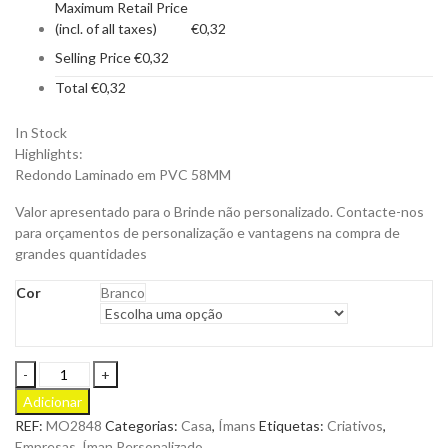
Maximum Retail Price
(incl. of all taxes)
€
0,32
Selling Price
€
0,32
Total
€
0,32
In Stock
Highlights:
Redondo Laminado em PVC 58MM
Valor apresentado para o Brinde não personalizado. Contacte-nos
para orçamentos de personalização e vantagens na compra de
grandes quantidades
Cor
Branco
Íman
Maground
Adicionar
Redondo
REF:
MO2848
Categorias:
Casa
,
Ímans
Etiquetas:
Criativos
,
com
Empresas
,
Íman Personalizado