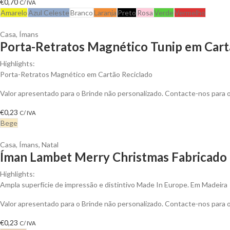
€
0,70
C/ IVA
Amarelo
Azul Celeste
Branco
Laranja
Preto
Rosa
Verde
Vermelho
Casa
,
Ímans
Porta-Retratos Magnético Tunip em Cartã
Highlights:
Porta-Retratos Magnético em Cartão Reciclado
Valor apresentado para o Brinde não personalizado. Contacte-nos para
€
0,23
C/ IVA
Bege
Casa
,
Ímans
,
Natal
Íman Lambet Merry Christmas Fabricado 
Highlights:
Ampla superfície de impressão e distintivo Made In Europe. Em Madeira
Valor apresentado para o Brinde não personalizado. Contacte-nos para
€
0,23
C/ IVA