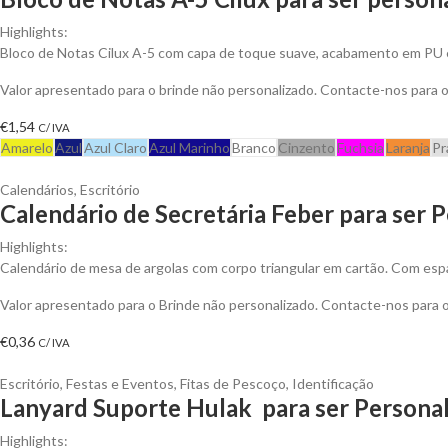
Highlights:
Bloco de Notas Cilux A-5 com capa de toque suave, acabamento em PU 
Valor apresentado para o brinde não personalizado. Contacte-nos para
€
1,54
C/ IVA
Amarelo
Azul
Azul Claro
Azul Marinho
Branco
Cinzento
Fuchsia
Laranja
Pr
Calendários
,
Escritório
Calendário de Secretária Feber para ser 
Highlights:
Calendário de mesa de argolas com corpo triangular em cartão. Com espa
Valor apresentado para o Brinde não personalizado. Contacte-nos para
€
0,36
C/ IVA
Escritório
,
Festas e Eventos
,
Fitas de Pescoço
,
Identificação
Lanyard Suporte Hulak para ser Persona
Highlights: