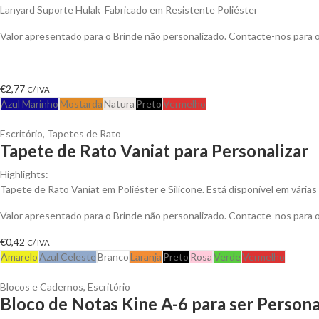
Lanyard Suporte Hulak Fabricado em Resistente Poliéster
Valor apresentado para o Brinde não personalizado. Contacte-nos para
€
2,77
C/ IVA
Azul Marinho
Mostarda
Natura
Preto
Vermelho
Escritório
,
Tapetes de Rato
Tapete de Rato Vaniat para Personalizar
Highlights:
Tapete de Rato Vaniat em Poliéster e Silicone. Está disponível em várias
Valor apresentado para o Brinde não personalizado. Contacte-nos para
€
0,42
C/ IVA
Amarelo
Azul Celeste
Branco
Laranja
Preto
Rosa
Verde
Vermelho
Blocos e Cadernos
,
Escritório
Bloco de Notas Kine A-6 para ser Persona