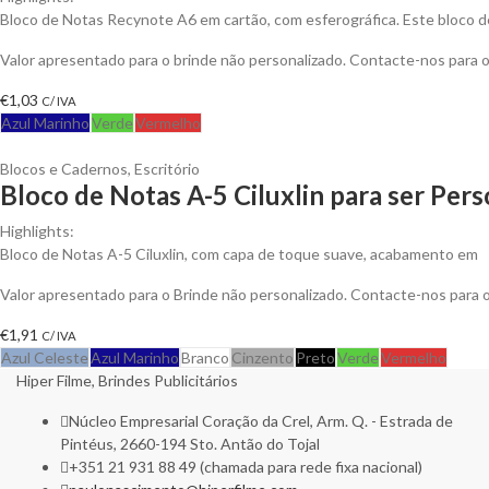
Bloco de Notas Recynote A6 em cartão, com esferográfica. Este bloco d
Valor apresentado para o brinde não personalizado. Contacte-nos para
€
1,03
C/ IVA
Azul Marinho
Verde
Vermelho
Blocos e Cadernos
,
Escritório
Bloco de Notas A-5 Ciluxlin para ser Per
Highlights:
Bloco de Notas A-5 Ciluxlin, com capa de toque suave, acabamento em
Valor apresentado para o Brinde não personalizado. Contacte-nos para
€
1,91
C/ IVA
Azul Celeste
Azul Marinho
Branco
Cinzento
Preto
Verde
Vermelho
Hiper Filme, Brindes Publicitários
Núcleo Empresarial Coração da Crel, Arm. Q. - Estrada de
Pintéus, 2660-194 Sto. Antão do Tojal
+351 21 931 88 49 (chamada para rede fixa nacional)