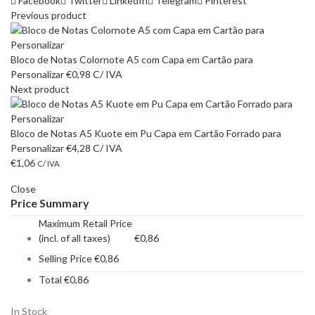
Facebook
Twitter
LinkedIn
Telegram
Pinterest
Previous product
Bloco de Notas Colornote A5 com Capa em Cartão para
Personalizar
€
0,98
C/ IVA
Next product
Bloco de Notas A5 Kuote em Pu Capa em Cartão Forrado para
Personalizar
€
4,28
C/ IVA
€
1,06
C/ IVA
Close
Price Summary
Maximum Retail Price
(incl. of all taxes)
€
0,86
Selling Price
€
0,86
Total
€
0,86
In Stock