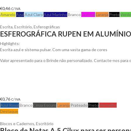
€
0,46
C/ IVA
Amarelo
Azul
Azul Claro
Azul Marinho
Branco
Fuchsia
Laranja
Preto
Verd
Escrita
,
Escritório
,
Esferográficas
ESFEROGRÁFICA RUPEN EM ALUMÍNI
Highlights:
Escrita azul e sistema pulsar. Com uma vasta gama de cores
Valor apresentado para o Brinde não personalizado. Contacte-nos para
€
0,76
C/ IVA
Azul Royal
Branco
Cinza Escuro
Laranja
Prateado
Preto
Vermelho
Destaque
Blocos e Cadernos
,
Escritório
Bloco de Notas A-5 Cilux para ser person