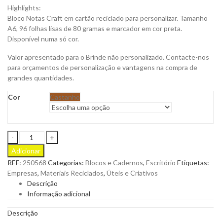
Highlights:
Bloco Notas Craft em cartão reciclado para personalizar. Tamanho
A6, 96 folhas lisas de 80 gramas e marcador em cor preta.
Disponível numa só cor.
Valor apresentado para o Brinde não personalizado. Contacte-nos
para orçamentos de personalização e vantagens na compra de
grandes quantidades.
Cor
Castanho
Bloco
Notas
Adicionar
Craft
REF:
250568
Categorias:
Blocos e Cadernos
,
Escritório
Etiquetas:
A6
Empresas
,
Materiais Reciclados
,
Úteis e Criativos
para
Descrição
Personalizar
Informação adicional
quantity
Descrição