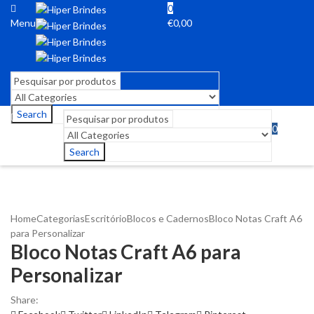
0
Menu
€
0,00
Search
0
Menu
€
0,00
Search
Home
Categorias
Escritório
Blocos e Cadernos
Bloco Notas Craft A6
para Personalizar
Bloco Notas Craft A6 para
Personalizar
Share: