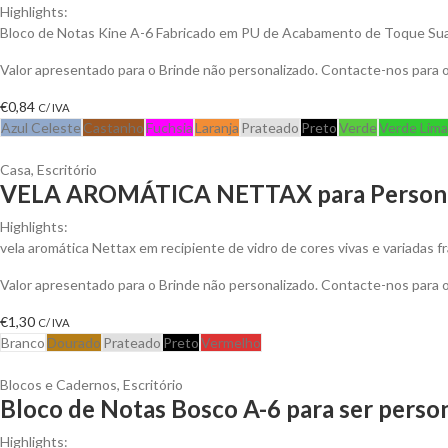
Highlights:
Bloco de Notas Kine A-6 Fabricado em PU de Acabamento de Toque Suav
Valor apresentado para o Brinde não personalizado. Contacte-nos para
€
0,84
C/ IVA
Azul Celeste
Castanho
Fuchsia
Laranja
Prateado
Preto
Verde
Verde Lima
Casa
,
Escritório
VELA AROMÁTICA NETTAX para Persona
Highlights:
vela aromática Nettax em recipiente de vidro de cores vivas e variadas f
Valor apresentado para o Brinde não personalizado. Contacte-nos para
€
1,30
C/ IVA
Branco
Dourado
Prateado
Preto
Vermelho
Blocos e Cadernos
,
Escritório
Bloco de Notas Bosco A-6 para ser perso
Highlights: