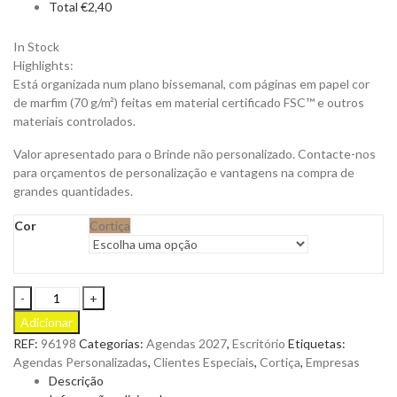
Total
€
2,40
In Stock
Highlights:
Está organizada num plano bissemanal, com páginas em papel cor
de marfim (70 g/m²) feitas em material certificado FSC™ e outros
materiais controlados.
Valor apresentado para o Brinde não personalizado. Contacte-nos
para orçamentos de personalização e vantagens na compra de
grandes quantidades.
Cor
Cortiça
Agenda
Pomar
Adicionar
Pocket
REF:
96198
Categorias:
Agendas 2027
,
Escritório
Etiquetas:
em
Agendas Personalizadas
,
Clientes Especiais
,
Cortiça
,
Empresas
Cortiça
Descrição
Bissemanal