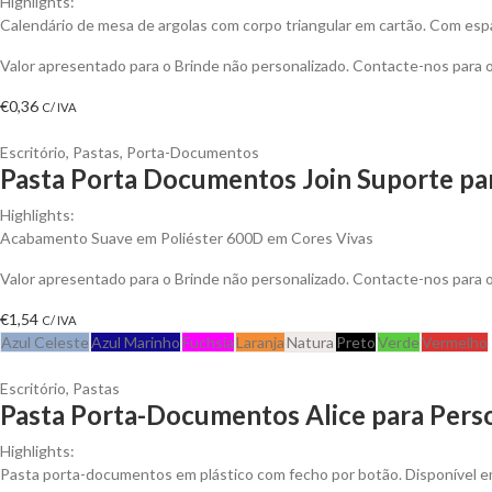
Highlights:
Calendário de mesa de argolas com corpo triangular em cartão. Com espa
Valor apresentado para o Brinde não personalizado. Contacte-nos para
€
0,36
C/ IVA
Escritório
,
Pastas
,
Porta-Documentos
Pasta Porta Documentos Join Suporte pa
Highlights:
Acabamento Suave em Poliéster 600D em Cores Vivas
Valor apresentado para o Brinde não personalizado. Contacte-nos para
€
1,54
C/ IVA
Azul Celeste
Azul Marinho
Fuchsia
Laranja
Natura
Preto
Verde
Vermelho
Escritório
,
Pastas
Pasta Porta-Documentos Alice para Perso
Highlights:
Pasta porta-documentos em plástico com fecho por botão. Disponível e