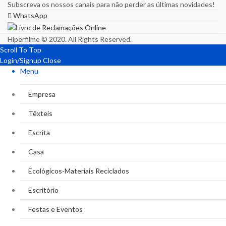
Subscreva os nossos canais para não perder as últimas novidades!
WhatsApp
Hiperfilme © 2020. All Rights Reserved.
Scroll To Top
Login/Signup
Close
Menu
Empresa
Têxteis
Escrita
Casa
Ecológicos-Materiais Reciclados
Escritório
Festas e Eventos