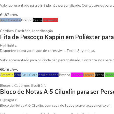
Valor apresentado para o Brinde não personalizado. Contacte-nos para
€
1,87
C/ IVA
Azul Celeste
Branco
Preto
Vermelho
Cordões
,
Escritório
,
Identificação
Fita de Pescoço Kappin em Poliéster para
Highlights:
Disponível numa variedade de cores vivas. Fecho Segurança.
Valor apresentado para o Brinde não personalizado. Contacte-nos para
€
0,46
C/ IVA
Amarelo
Azul
Azul Claro
Azul Marinho
Branco
Fuchsia
Laranja
Preto
Verd
Blocos e Cadernos
,
Escritório
Bloco de Notas A-5 Ciluxlin para ser Per
Highlights:
Bloco de Notas A-5 Ciluxlin, com capa de toque suave, acabamento em