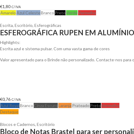
€
1,80
C/ IVA
Amarelo
Azul Celeste
Branco
Preto
Verde
Vermelho
Escrita
,
Escritório
,
Esferográficas
ESFEROGRÁFICA RUPEN EM ALUMÍNI
Highlights:
Escrita azul e sistema pulsar. Com uma vasta gama de cores
Valor apresentado para o Brinde não personalizado. Contacte-nos para
€
0,76
C/ IVA
Azul Royal
Branco
Cinza Escuro
Laranja
Prateado
Preto
Vermelho
Destaque
Blocos e Cadernos
,
Escritório
Bloco de Notas Brastel para ser personal