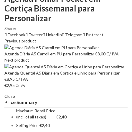
Cortiça Bissemanal para
Personalizar
Share:
Facebook
Twitter
LinkedIn
Telegram
Pinterest
Previous product
Agenda Diária A5 Carroll em PU para Personalizar
€
8,00
C/ IVA
Next product
Agenda Quental A5 Diária em Cortiça e Linho para Personalizar
€
8,95
C/ IVA
€
2,95
C/ IVA
Close
Price Summary
Maximum Retail Price
(incl. of all taxes)
€
2,40
Selling Price
€
2,40