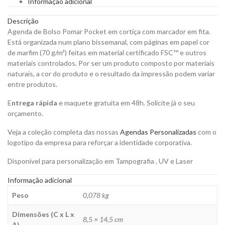
Informação adicional
para
Personalizar
Descrição
quantity
Agenda de Bolso Pomar Pocket em cortiça com marcador em fita.
Está organizada num plano bissemanal, com páginas em papel cor
de marfim (70 g/m²) feitas em material certificado FSC™ e outros
materiais controlados. Por ser um produto composto por materiais
naturais, a cor do produto e o resultado da impressão podem variar
entre produtos.
E
ntrega rápida
e maquete gratuita em 48h. Solicite já o seu
orçamento.
Veja a coleção completa das nossas
Agendas Personalizadas
com o
logotipo da empresa para reforçar a identidade corporativa.
Disponível para personalização em Tampografia , UV e Laser
Informação adicional
Peso
0,078 kg
Dimensões (C x L x
8,5 × 14,5 cm
A)