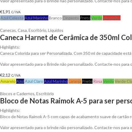
Valor apresentado para o Brinde não personalizado. Contacte-nos para
€
1,91
C/ IVA
Azul Celeste
Azul Marinho
Branco
Cinzento
Preto
Verde
Vermelho
Canecas
,
Casa
,
Escritório
,
Líquidos
Caneca Harnet de Cerâmica de 350ml Colo
Highlights:
Caneca Colorida para ser Personalizada. Com 350 ml de capacidade está 
Valor apresentado para o Brinde não personalizado. Contacte-nos para
€
2,12
C/ IVA
Amarelo
Azul
Azul Claro
Azul Marinho
Laranja
Preto
Rosa
Verde
Verde Cl
Blocos e Cadernos
,
Escritório
Bloco de Notas Raimok A-5 para ser pers
Highlights:
Bloco de Notas Raimok A-5 com capas de acabamento suave de cartão r
Valor apresentado para o brinde não personalizado. Contacte-nos para