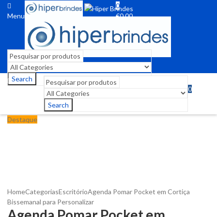
0
Menu
€
0,00
Search
0
Menu
€
0,00
Search
Destaque
Home
Categorias
Escritório
Agenda Pomar Pocket em Cortiça
Bissemanal para Personalizar
Agenda Pomar Pocket em