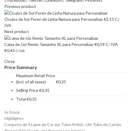
Facebook
Twitter
LinkedIn
Telegram
Pinterest
Previous product
Óculos de Sol Poren de Linha Natura para Personalizar
€
2,15
C/
IVA
Next product
Caixa de Giz Remix Tamanho XL para Personalizar
€
0,59
C/ IVA
€
0,43
C/ IVA
Close
Price Summary
Maximum Retail Price
(incl. of all taxes)
€
0,35
Selling Price
€
0,35
Total
€
0,35
In Stock
Highlights:
Conjunto de 6 Lápis de Cor em Tubo Artkid . Um Tubo de Cartão
Personalizável com uma Surpresa no Interior