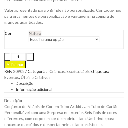
Valor apresentado para o Brinde não personalizado. Contacte-nos
para orçamentos de personalização e vantagens na compra de
grandes quantidades.
Cor
Natura
Conjunto
de
Adicionar
6
REF:
209087
Categorias:
Crianças
,
Escrita
,
Lápis
Etiquetas:
Lápis
Eventos
,
Úteis e Criativos
de
Descrição
Cor
Informação adicional
em
Tubo
Descrição
Artkid
Conjunto de 6 Lápis de Cor em Tubo Artkid . Um Tubo de Cartão
para
Personalizável com uma Surpresa no Interior. Seis lápis de cores
Personalizar
diferentes, com corpo em cor de madeira clara. Um brinde para
quantity
encantar os miúdos e despertar neles o lado artístico e a