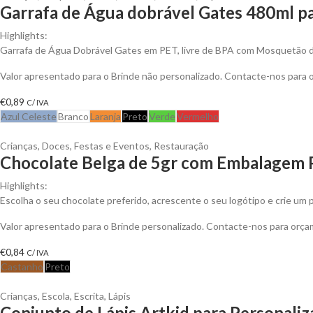
Garrafa de Água dobrável Gates 480ml pa
Highlights:
Garrafa de Água Dobrável Gates em PET, livre de BPA com Mosquetão 
Valor apresentado para o Brinde não personalizado. Contacte-nos para
€
0,89
C/ IVA
Azul Celeste
Branco
Laranja
Preto
Verde
Vermelho
Crianças
,
Doces
,
Festas e Eventos
,
Restauração
Chocolate Belga de 5gr com Embalagem 
Highlights:
Escolha o seu chocolate preferido, acrescente o seu logótipo e crie um 
Valor apresentado para o Brinde personalizado. Contacte-nos para orç
€
0,84
C/ IVA
Castanho
Preto
Crianças
,
Escola
,
Escrita
,
Lápis
Conjunto de Lápis Artkid para Personaliz