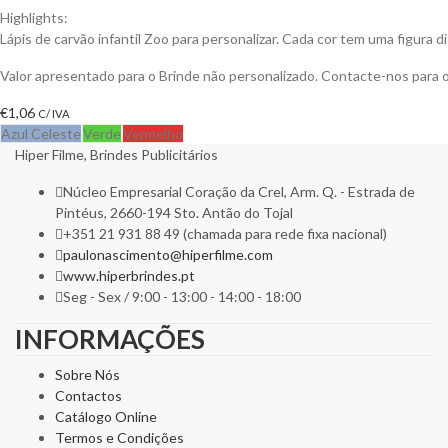
Highlights:
Lápis de carvão infantil Zoo para personalizar. Cada cor tem uma figura d
Valor apresentado para o Brinde não personalizado. Contacte-nos para
€
1,06
C/ IVA
Azul Celeste
Verde
Vermelho
Hiper Filme, Brindes Publicitários
Núcleo Empresarial Coração da Crel, Arm. Q. - Estrada de
Pintéus, 2660-194 Sto. Antão do Tojal
+351 21 931 88 49 (chamada para rede fixa nacional)
paulonascimento@hiperfilme.com
www.hiperbrindes.pt
Seg - Sex / 9:00 - 13:00 - 14:00 - 18:00
INFORMAÇÕES
Sobre Nós
Contactos
Catálogo Online
Termos e Condições