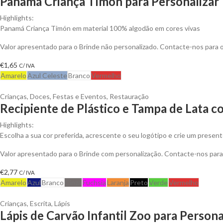
Panamá Criança Timón para Personalizar
Highlights:
Panamá Criança Timón em material 100% algodão em cores vivas
Valor apresentado para o Brinde não personalizado. Contacte-nos para
€
1,65
C/ IVA
Amarelo
Azul Celeste
Branco
Vermelho
Crianças
,
Doces
,
Festas e Eventos
,
Restauração
Recipiente de Plástico e Tampa de Lata
Highlights:
Escolha a sua cor preferida, acrescente o seu logótipo e crie um presen
Valor apresentado para o Brinde com personalização. Contacte-nos pa
€
2,77
C/ IVA
Amarelo
Azul
Branco
Cinza
Fuchsia
Laranja
Preto
Verde
Vermelho
Crianças
,
Escrita
,
Lápis
Lápis de Carvão Infantil Zoo para Persona