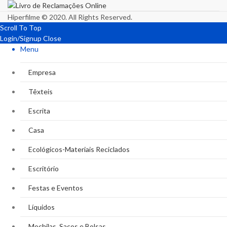
Hiperfilme © 2020. All Rights Reserved.
Scroll To Top
Login/Signup
Close
Menu
Empresa
Têxteis
Escrita
Casa
Ecológicos-Materiais Reciclados
Escritório
Festas e Eventos
Líquidos
Mochilas, Sacos e Bolsas