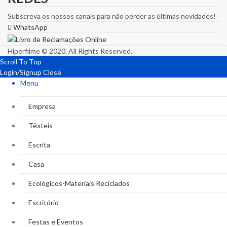
Subscreva os nossos canais para não perder as últimas novidades!
WhatsApp
Hiperfilme © 2020. All Rights Reserved.
Scroll To Top
Login/Signup
Close
Menu
Empresa
Têxteis
Escrita
Casa
Ecológicos-Materiais Reciclados
Escritório
Festas e Eventos