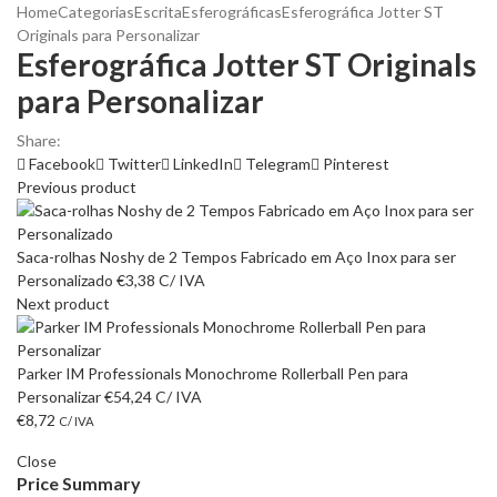
Home
Categorias
Escrita
Esferográficas
Esferográfica Jotter ST
Originals para Personalizar
Esferográfica Jotter ST Originals
para Personalizar
Share:
Facebook
Twitter
LinkedIn
Telegram
Pinterest
Previous product
Saca-rolhas Noshy de 2 Tempos Fabricado em Aço Inox para ser
Personalizado
€
3,38
C/ IVA
Next product
Parker IM Professionals Monochrome Rollerball Pen para
Personalizar
€
54,24
C/ IVA
€
8,72
C/ IVA
Close
Price Summary