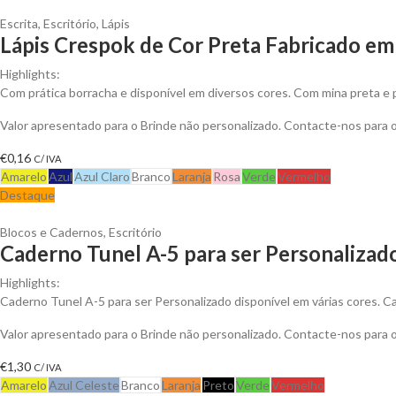
Escrita
,
Escritório
,
Lápis
Lápis Crespok de Cor Preta Fabricado em
Highlights:
Com prática borracha e disponível em diversos cores. Com mina preta e 
Valor apresentado para o Brinde não personalizado. Contacte-nos para
€
0,16
C/ IVA
Amarelo
Azul
Azul Claro
Branco
Laranja
Rosa
Verde
Vermelho
Destaque
Blocos e Cadernos
,
Escritório
Caderno Tunel A-5 para ser Personalizad
Highlights:
Caderno Tunel A-5 para ser Personalizado disponível em várias cores. Cad
Valor apresentado para o Brinde não personalizado. Contacte-nos para
€
1,30
C/ IVA
Amarelo
Azul Celeste
Branco
Laranja
Preto
Verde
Vermelho