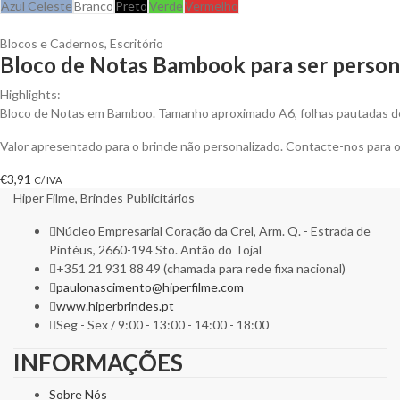
Azul Celeste
Branco
Preto
Verde
Vermelho
Blocos e Cadernos
,
Escritório
Bloco de Notas Bambook para ser person
Highlights:
Bloco de Notas em Bamboo. Tamanho aproximado A6, folhas pautadas de 
Valor apresentado para o brinde não personalizado. Contacte-nos para
€
3,91
C/ IVA
Hiper Filme, Brindes Publicitários
Núcleo Empresarial Coração da Crel, Arm. Q. - Estrada de
Pintéus, 2660-194 Sto. Antão do Tojal
+351 21 931 88 49 (chamada para rede fixa nacional)
paulonascimento@hiperfilme.com
www.hiperbrindes.pt
Seg - Sex / 9:00 - 13:00 - 14:00 - 18:00
INFORMAÇÕES
Sobre Nós