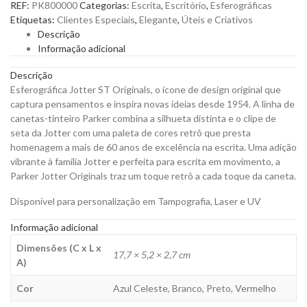
REF:
PK800000
Categorias:
Escrita
,
Escritório
,
Esferográficas
Originals
Etiquetas:
Clientes Especiais
,
Elegante
,
Úteis e Criativos
para
Descrição
Personalizar
Informação adicional
quantity
Descrição
Esferográfica Jotter ST Originals, o ícone de design original que
captura pensamentos e inspira novas ideias desde 1954. A linha de
canetas-tinteiro Parker combina a silhueta distinta e o clipe de
seta da Jotter com uma paleta de cores retrô que presta
homenagem a mais de 60 anos de excelência na escrita. Uma adição
vibrante à família Jotter e perfeita para escrita em movimento, a
Parker Jotter Originals traz um toque retrô a cada toque da caneta.
Disponível para personalização em Tampografia, Laser e UV
Informação adicional
Dimensões (C x L x
17,7 × 5,2 × 2,7 cm
A)
Cor
Azul Celeste, Branco, Preto, Vermelho