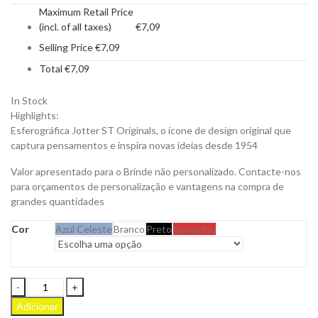
Maximum Retail Price
(incl. of all taxes)
€
7,09
Selling Price
€
7,09
Total
€
7,09
In Stock
Highlights:
Esferográfica Jotter ST Originals, o ícone de design original que
captura pensamentos e inspira novas ideias desde 1954
Valor apresentado para o Brinde não personalizado. Contacte-nos
para orçamentos de personalização e vantagens na compra de
grandes quantidades
Cor
Azul Celeste
Branco
Preto
Vermelho
Esferográfica
Jotter
Adicionar
ST