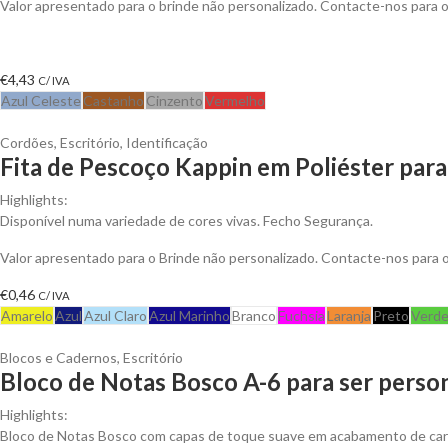
Valor apresentado para o brinde não personalizado. Contacte-nos para
€
4,43
C/ IVA
Azul Celeste
Castanho
Cinzento
Vermelho
Cordões
,
Escritório
,
Identificação
Fita de Pescoço Kappin em Poliéster para
Highlights:
Disponível numa variedade de cores vivas. Fecho Segurança.
Valor apresentado para o Brinde não personalizado. Contacte-nos para
€
0,46
C/ IVA
Amarelo
Azul
Azul Claro
Azul Marinho
Branco
Fuchsia
Laranja
Preto
Verd
Blocos e Cadernos
,
Escritório
Bloco de Notas Bosco A-6 para ser perso
Highlights:
Bloco de Notas Bosco com capas de toque suave em acabamento de cart