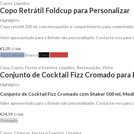
Copos
,
Líquidos
Copo Retrátil Foldcup para Personalizar
Highlights:
Copo retrátil 200 ml, com mosquetão e compartimento para comprimidos p
Valor apresentado para o Brinde não personalizado. Contacte-nos para
€
1,05
C/ IVA
Azul Celeste
Branco
Preto
Vermelho
Casa
,
Copos
,
Festas e Eventos
,
Líquidos
,
Restauração
,
Vinho
Conjunto de Cocktail Fizz Cromado para 
Highlights:
Conjunto de Cocktail Fizz Cromado com Shaker 500 ml, Medi
Valor apresentado para o Brinde não personalizado. Contacte-nos para
€
24,59
C/ IVA
Prateado
Copos
,
Crianças
,
Festas e Eventos
,
Líquidos