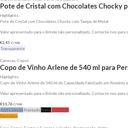
Pote de Cristal com Chocolates Chocky p
Highlights:
Pote de Cristal com Chocolates Chocky com Tampa de Metal
Valor apresentado para o Brinde não personalizado. Contacte-nos para
€
2,45
C/ IVA
Transparente
Canecas
,
Copos
Copo de Vinho Arlene de 540 ml para Per
Highlights:
Copo de Vinho Arlene de 540 ml de Capacidade Fabricado em Alumínio e
Valor apresentado para o Brinde não personalizado. Contacte-nos para
€
10,76
C/ IVA
Azul Celeste
Prateado
Preto
Vermelho
Destaque
Casa
,
Copos
,
Festas e Eventos
,
Líquidos
,
Restauração
,
Vinho