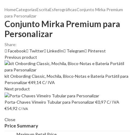
Home
Categorias
Escrita
Esferográficas
Conjunto Mirka Premium
para Personalizar
Conjunto Mirka Premium para
Personalizar
Share:
Facebook
Twitter
LinkedIn
Telegram
Pinterest
Previous product
kit Onbording Classic, Mochila, Bloco-Notas e Bateria Portátil para
Personalizar
€
49,14
C/ IVA
Next product
Porta-Chaves Vimeiro Tubular para Personalizar
€
0,97
C/ IVA
€
54,92
C/ IVA
Close
Price Summary
Maximum Retail Price