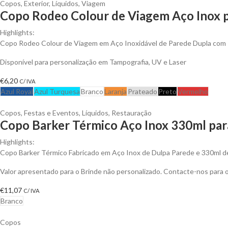
Copos
,
Exterior
,
Líquidos
,
Viagem
Copo Rodeo Colour de Viagem Aço Inox p
Highlights:
Copo Rodeo Colour de Viagem em Aço Inoxidável de Parede Dupla com 
Disponível para personalização em Tampografia, UV e Laser
€
6,20
C/ IVA
Azul Royal
Azul Turquesa
Branco
Laranja
Prateado
Preto
Vermelho
Copos
,
Festas e Eventos
,
Líquidos
,
Restauração
Copo Barker Térmico Aço Inox 330ml para
Highlights:
Copo Barker Térmico Fabricado em Aço Inox de Dulpa Parede e 330ml 
Valor apresentado para o Brinde não personalizado. Contacte-nos para
€
11,07
C/ IVA
Branco
Copos