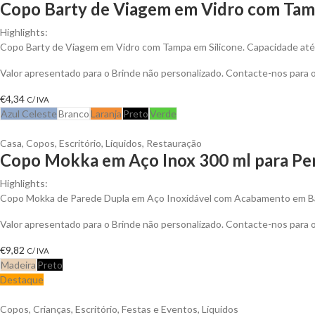
Copo Barty de Viagem em Vidro com Tamp
Highlights:
Copo Barty de Viagem em Vidro com Tampa em Silicone. Capacidade at
Valor apresentado para o Brinde não personalizado. Contacte-nos para
€
4,34
C/ IVA
Azul Celeste
Branco
Laranja
Preto
Verde
Casa
,
Copos
,
Escritório
,
Líquidos
,
Restauração
Copo Mokka em Aço Inox 300 ml para Per
Highlights:
Copo Mokka de Parede Dupla em Aço Inoxidável com Acabamento em 
Valor apresentado para o Brinde não personalizado. Contacte-nos para
€
9,82
C/ IVA
Madeira
Preto
Destaque
Copos
,
Crianças
,
Escritório
,
Festas e Eventos
,
Líquidos