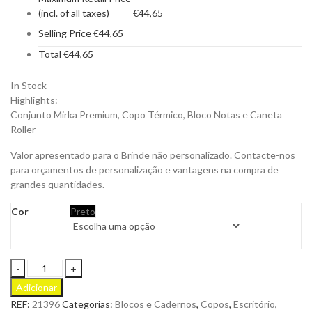
(incl. of all taxes)
€
44,65
Selling Price
€
44,65
Total
€
44,65
In Stock
Highlights:
Conjunto Mirka Premium, Copo Térmico, Bloco Notas e Caneta
Roller
Valor apresentado para o Brinde não personalizado. Contacte-nos
para orçamentos de personalização e vantagens na compra de
grandes quantidades.
Cor
Preto
Conjunto
Mirka
Adicionar
Premium
REF:
21396
Categorias:
Blocos e Cadernos
,
Copos
,
Escritório
,
para