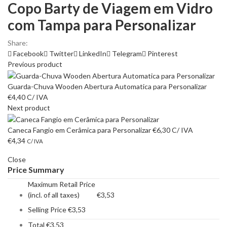
Copo Barty de Viagem em Vidro
com Tampa para Personalizar
Share:
Facebook
Twitter
LinkedIn
Telegram
Pinterest
Previous product
Guarda-Chuva Wooden Abertura Automatica para Personalizar
€
4,40
C/ IVA
Next product
Caneca Fangio em Cerâmica para Personalizar
€
6,30
C/ IVA
€
4,34
C/ IVA
Close
Price Summary
Maximum Retail Price
(incl. of all taxes)
€
3,53
Selling Price
€
3,53
Total
€
3,53