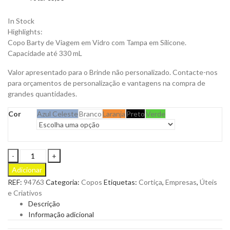
In Stock
Highlights:
Copo Barty de Viagem em Vidro com Tampa em Silicone.
Capacidade até 330 mL
Valor apresentado para o Brinde não personalizado. Contacte-nos
para orçamentos de personalização e vantagens na compra de
grandes quantidades.
Cor
Azul Celeste
Branco
Laranja
Preto
Verde
Copo
Barty
Adicionar
de
REF:
94763
Categoria:
Copos
Etiquetas:
Cortiça
,
Empresas
,
Úteis
Viagem
e Criativos
em
Descrição
Vidro
Informação adicional
com
Tampa