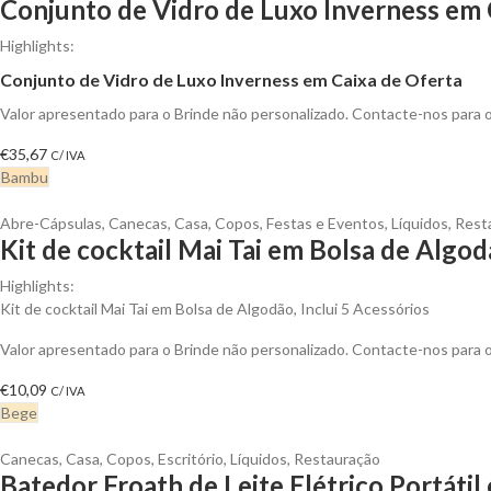
Conjunto de Vidro de Luxo Inverness em 
Highlights:
Conjunto de Vidro de Luxo Inverness em Caixa de Oferta
Valor apresentado para o Brinde não personalizado. Contacte-nos para
€
35,67
C/ IVA
Bambu
Abre-Cápsulas
,
Canecas
,
Casa
,
Copos
,
Festas e Eventos
,
Líquidos
,
Rest
Kit de cocktail Mai Tai em Bolsa de Algod
Highlights:
Kit de cocktail Mai Tai em Bolsa de Algodão, Inclui 5 Acessórios
Valor apresentado para o Brinde não personalizado. Contacte-nos para
€
10,09
C/ IVA
Bege
Canecas
,
Casa
,
Copos
,
Escritório
,
Líquidos
,
Restauração
Batedor Froath de Leite Elétrico Portáti