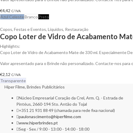
€
4,42
C/ IVA
Azul Celeste
Branco
Preto
Copos
,
Festas e Eventos
,
Líquidos
,
Restauração
Copo Loter de Vidro de Acabamento Mate
Highlights:
Copo Loter de Vidro de Acabamento Mate de 330 ml. Especialmente De
Valor apresentado para o Brinde não personalizado. Contacte-nos para
€
2,12
C/ IVA
Transparente
Hiper Filme, Brindes Publicitários
Núcleo Empresarial Coração da Crel, Arm. Q. - Estrada de
Pintéus, 2660-194 Sto. Antão do Tojal
+351 21 931 88 49 (chamada para rede fixa nacional)
paulonascimento@hiperfilme.com
www.hiperbrindes.pt
Seg - Sex / 9:00 - 13:00 - 14:00 - 18:00