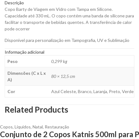
Descrição
para
Copo Barty de Viagem em Vidro com Tampa em Silicone.
Personalizar
Capacidade até 330 mL. O copo contém uma banda de silicone para
quantity
facilitar o transporte de bebidas quentes. A transferência de calor
pode ocorrer
Disponível para personalização em Tampografia, UV e Sublimação
Informação adicional
Peso
0,299 kg
Dimensões (C x L x
80 × 12,5 cm
A)
Cor
Azul Celeste, Branco, Laranja, Preto, Verde
Related Products
Copos
,
Líquidos
,
Natal
,
Restauração
Conjunto de 2 Copos Katnis 500ml para P