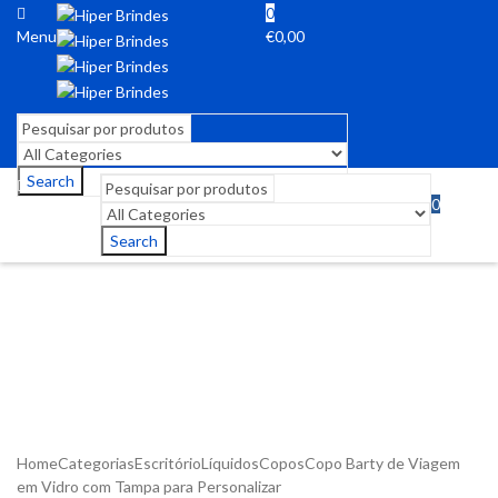
0
Menu
€
0,00
Search
0
Menu
€
0,00
Search
Home
Categorias
Escritório
Líquidos
Copos
Copo Barty de Viagem
em Vidro com Tampa para Personalizar