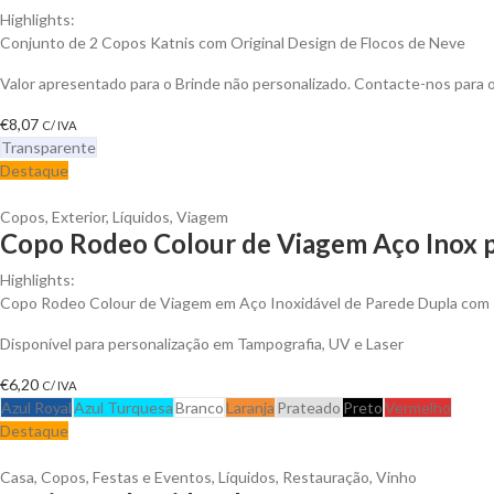
Highlights:
Conjunto de 2 Copos Katnis com Original Design de Flocos de Neve
Valor apresentado para o Brinde não personalizado. Contacte-nos para
€
8,07
C/ IVA
Transparente
Destaque
Copos
,
Exterior
,
Líquidos
,
Viagem
Copo Rodeo Colour de Viagem Aço Inox p
Highlights:
Copo Rodeo Colour de Viagem em Aço Inoxidável de Parede Dupla com 
Disponível para personalização em Tampografia, UV e Laser
€
6,20
C/ IVA
Azul Royal
Azul Turquesa
Branco
Laranja
Prateado
Preto
Vermelho
Destaque
Casa
,
Copos
,
Festas e Eventos
,
Líquidos
,
Restauração
,
Vinho