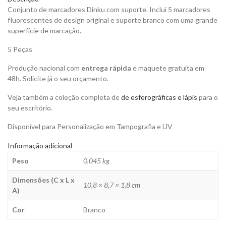
para
Conjunto de marcadores Dinku com suporte. Inclui 5 marcadores
Personalizar
fluorescentes de design original e suporte branco com uma grande
quantity
superfície de marcação.
5 Peças
Produção nacional com
entrega rápida
e maquete gratuita em
48h. Solicite já o seu orçamento.
Veja também a coleção completa de
de esferográficas e lápis
para o
seu escritório.
Disponível para Personalização em Tampografia e UV
Informação adicional
Peso
0,045 kg
Dimensões (C x L x
10,8 × 8,7 × 1,8 cm
A)
Cor
Branco