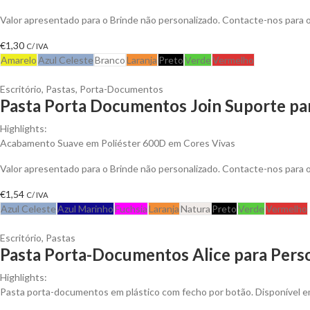
Valor apresentado para o Brinde não personalizado. Contacte-nos para
€
1,30
C/ IVA
Amarelo
Azul Celeste
Branco
Laranja
Preto
Verde
Vermelho
Escritório
,
Pastas
,
Porta-Documentos
Pasta Porta Documentos Join Suporte pa
Highlights:
Acabamento Suave em Poliéster 600D em Cores Vivas
Valor apresentado para o Brinde não personalizado. Contacte-nos para
€
1,54
C/ IVA
Azul Celeste
Azul Marinho
Fuchsia
Laranja
Natura
Preto
Verde
Vermelho
Escritório
,
Pastas
Pasta Porta-Documentos Alice para Perso
Highlights:
Pasta porta-documentos em plástico com fecho por botão. Disponível e