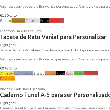
Valor apresentado para o Brinde não personalizado. Contacte-nos para
€
1,30
C/ IVA
Branco
Dourado
Prateado
Preto
Vermelho
Escritório
,
Tapetes de Rato
Tapete de Rato Vaniat para Personalizar
Highlights:
Tapete de Rato Vaniat em Poliéster e Silicone. Está disponível em várias
Valor apresentado para o Brinde não personalizado. Contacte-nos para
€
0,42
C/ IVA
Amarelo
Azul Celeste
Branco
Laranja
Preto
Rosa
Verde
Vermelho
Destaque
Blocos e Cadernos
,
Escritório
Caderno Tunel A-5 para ser Personalizad
Highlights:
Caderno Tunel A-5 para ser Personalizado disponível em várias cores. Cad