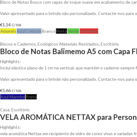
Bloco de Notas Bosco com capas de toque suave em acabamento de cart
Valor apresentado para o brinde não personalizado. Contacte-nos para
€
1,14
C/ IVA
Amarelo
Azul Celeste
Branco
Preto
Verde
Vermelho
Blocos e Cadernos
,
Ecológicos-Materiais Reciclados
,
Escritório
Bloco de Notas Balimemo A5 com Capa Fl
Highlights:
Inclui elástico plano de 1 cm na vertical, que mantém o caderno sempre f
Valor apresentado para o brinde não personalizado. Contacte-nos para
€
5,66
C/ IVA
Azul Marinho
Preto
Casa
,
Escritório
VELA AROMÁTICA NETTAX para Persona
Highlights:
vela aromática Nettax em recipiente de vidro de cores vivas e variadas f