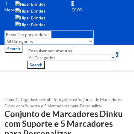
0
Menu
€
0,00
Search
0
Menu
€
0,00
Search
Home
Categorias
Escrita
Esferográficas
Conjunto de Marcadores
Dinku com Suporte e 5 Marcadores para Personalizar
Conjunto de Marcadores Dinku
com Suporte e 5 Marcadores
para Personalizar