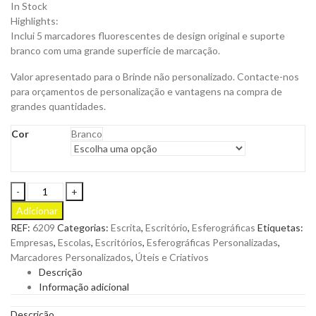
In Stock
Highlights:
Inclui 5 marcadores fluorescentes de design original e suporte
branco com uma grande superfície de marcação.
Valor apresentado para o Brinde não personalizado. Contacte-nos
para orçamentos de personalização e vantagens na compra de
grandes quantidades.
Cor
Branco
Conjunto
de
Adicionar
Marcadores
REF:
6209
Categorias:
Escrita
,
Escritório
,
Esferográficas
Etiquetas:
Dinku
Empresas
,
Escolas
,
Escritórios
,
Esferográficas Personalizadas
,
com
Marcadores Personalizados
,
Úteis e Criativos
Suporte
Descrição
e
Informação adicional
5
Marcadores
Descrição