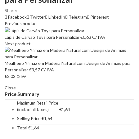
Share:
Facebook
Twitter
LinkedIn
Telegram
Pinterest
Previous product
Lápis de Carvão Toys para Personalizar
€
0,63
C/ IVA
Next product
Mealheiro Yilmax em Madeira Natural com Design de Animais para
Personalizar
€
3,57
C/ IVA
€
2,02
C/ IVA
Close
Price Summary
Maximum Retail Price
(incl. of all taxes)
€
1,64
Selling Price
€
1,64
Total
€
1,64