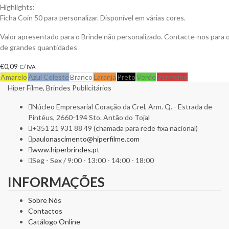
Highlights:
Ficha Coin 50 para personalizar. Disponível em várias cores.
Valor apresentado para o Brinde não personalizado. Contacte-nos para
de grandes quantidades
€
0,09
C/ IVA
Amarelo
Azul Celeste
Branco
Laranja
Preto
Verde
Vermelho
Hiper Filme, Brindes Publicitários
Núcleo Empresarial Coração da Crel, Arm. Q. - Estrada de
Pintéus, 2660-194 Sto. Antão do Tojal
+351 21 931 88 49 (chamada para rede fixa nacional)
paulonascimento@hiperfilme.com
www.hiperbrindes.pt
Seg - Sex / 9:00 - 13:00 - 14:00 - 18:00
INFORMAÇÕES
Sobre Nós
Contactos
Catálogo Online