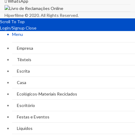
WhatsApp
Hiperfilme © 2020. All Rights Reserved.
Scroll To Top
Login/Signup
Close
Menu
Empresa
Têxteis
Escrita
Casa
Ecológicos-Materiais Reciclados
Escritório
Festas e Eventos
Líquidos