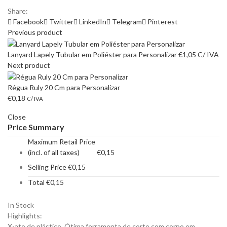
Share:
Facebook
Twitter
LinkedIn
Telegram
Pinterest
Previous product
Lanyard Lapely Tubular em Poliéster para Personalizar
€
1,05
C/ IVA
Next product
Régua Ruly 20 Cm para Personalizar
€
0,18
C/ IVA
Close
Price Summary
Maximum Retail Price
(incl. of all taxes)
€
0,15
Selling Price
€
0,15
Total
€
0,15
In Stock
Highlights:
X-ato de plástico. Ótima ferramenta de corte com corpo em