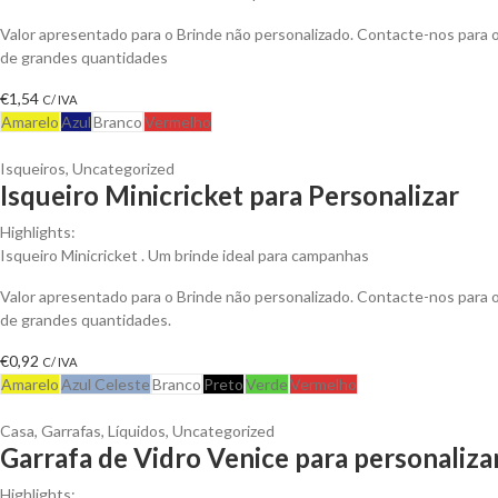
Valor apresentado para o Brinde não personalizado. Contacte-nos para
de grandes quantidades
€
1,54
C/ IVA
Amarelo
Azul
Branco
Vermelho
Isqueiros
,
Uncategorized
Isqueiro Minicricket para Personalizar
Highlights:
Isqueiro Minicricket . Um brinde ideal para campanhas
Valor apresentado para o Brinde não personalizado. Contacte-nos para
de grandes quantidades.
€
0,92
C/ IVA
Amarelo
Azul Celeste
Branco
Preto
Verde
Vermelho
Casa
,
Garrafas
,
Líquidos
,
Uncategorized
Garrafa de Vidro Venice para personaliza
Highlights: