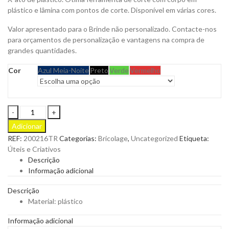
plástico e lâmina com pontos de corte. Disponível em várias cores.
Valor apresentado para o Brinde não personalizado. Contacte-nos
para orçamentos de personalização e vantagens na compra de
grandes quantidades.
Cor
Azul Meia-Noite
Preto
Verde
Vermelho
X-
Ato
Adicionar
em
REF:
200216TR
Categorias:
Bricolage
,
Uncategorized
Etiqueta:
Plástico
Úteis e Criativos
X-
Descrição
Cut
Informação adicional
para
Personalizar
Descrição
quantity
Material: plástico
Informação adicional