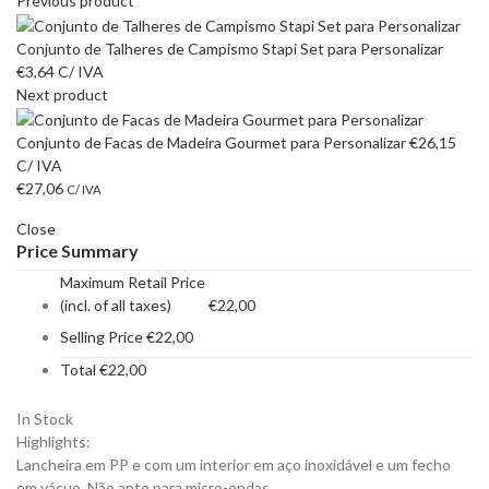
Previous product
Conjunto de Talheres de Campismo Stapi Set para Personalizar
€
3,64
C/ IVA
Next product
Conjunto de Facas de Madeira Gourmet para Personalizar
€
26,15
C/ IVA
€
27,06
C/ IVA
Close
Price Summary
Maximum Retail Price
(incl. of all taxes)
€
22,00
Selling Price
€
22,00
Total
€
22,00
In Stock
Highlights:
Lancheira em PP e com um interior em aço inoxidável e um fecho
em vácuo. Não apto para micro-ondas.