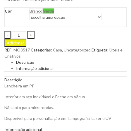
Cor
Branco
Verde
Lancheira
Delux
Adicionar
Lunch
REF:
MO8517
Categorias:
Casa
,
Uncategorized
Etiqueta:
Úteis e
para
Criativos
personalizar
Descrição
quantity
Informação adicional
Descrição
Lancheira em PP
Interior em aço inoxidável e Fecho em Vácuo
Não apto para micro-ondas.
Disponível para personalização em Tampografia, Laser e UV
Informação adicional