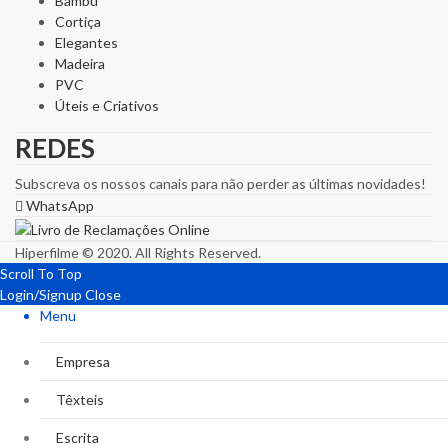
Bambu
Cortiça
Elegantes
Madeira
PVC
Úteis e Criativos
REDES
Subscreva os nossos canais para não perder as últimas novidades!
WhatsApp
Hiperfilme © 2020. All Rights Reserved.
Scroll To Top
Login/Signup
Close
Menu
Empresa
Têxteis
Escrita