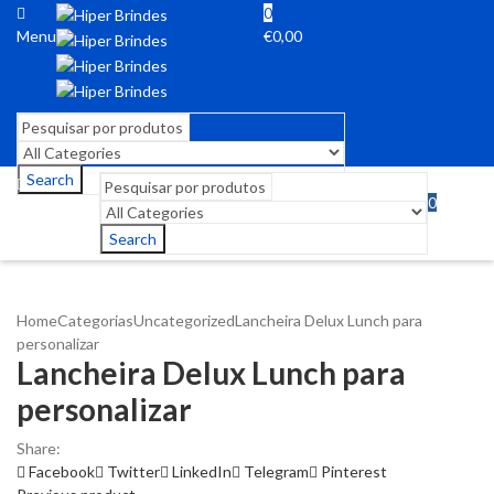
0
Menu
€
0,00
Search
0
Menu
€
0,00
Search
Home
Categorias
Uncategorized
Lancheira Delux Lunch para
personalizar
Lancheira Delux Lunch para
personalizar
Share:
Facebook
Twitter
LinkedIn
Telegram
Pinterest