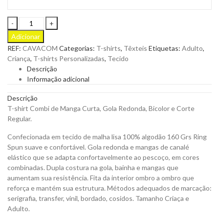
T-
shirt
Adicionar
Combi
REF:
CAVACOM
Categorias:
T-shirts
,
Têxteis
Etiquetas:
Adulto
,
Manga
Criança
,
T-shirts Personalizadas
,
Tecido
Curta
Descrição
160Grs
Informação adicional
Bicolor
para
Descrição
Personalizar
T-shirt Combi de Manga Curta, Gola Redonda, Bicolor e Corte
quantity
Regular.
Confecionada em tecido de malha lisa 100% algodão 160 Grs Ring
Spun suave e confortável. Gola redonda e mangas de canalé
elástico que se adapta confortavelmente ao pescoço, em cores
combinadas. Dupla costura na gola, bainha e mangas que
aumentam sua resistência. Fita da interior ombro a ombro que
reforça e mantém sua estrutura. Métodos adequados de marcação:
serigrafia, transfer, vinil, bordado, cosidos. Tamanho Criaça e
Adulto.