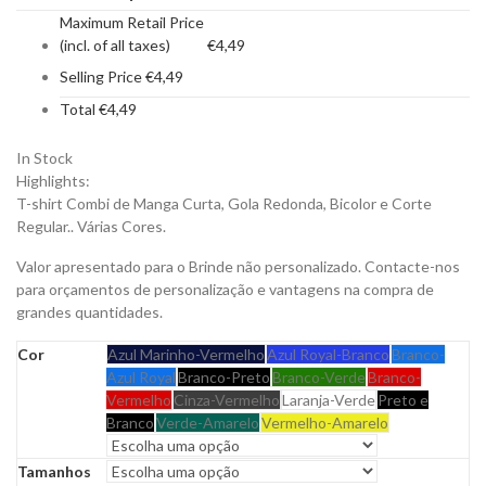
Maximum Retail Price
(incl. of all taxes)
€
4,49
Selling Price
€
4,49
Total
€
4,49
In Stock
Highlights:
T-shirt Combi de Manga Curta, Gola Redonda, Bicolor e Corte
Regular.. Várias Cores.
Valor apresentado para o Brinde não personalizado. Contacte-nos
para orçamentos de personalização e vantagens na compra de
grandes quantidades.
Cor
Azul Marinho-Vermelho
Azul Royal-Branco
Branco-
Azul Royal
Branco-Preto
Branco-Verde
Branco-
Vermelho
Cinza-Vermelho
Laranja-Verde
Preto e
Branco
Verde-Amarelo
Vermelho-Amarelo
Tamanhos