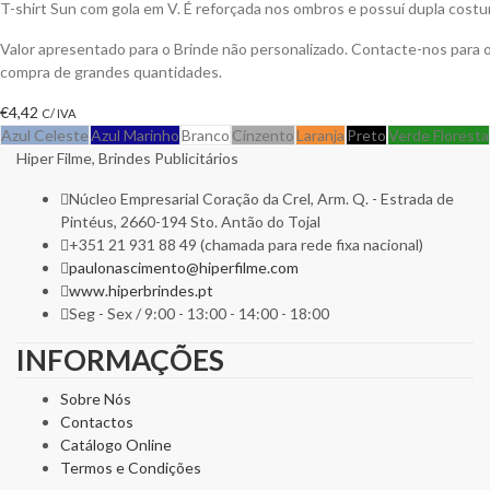
T-shirt Sun com gola em V. É reforçada nos ombros e possuí dupla costu
Valor apresentado para o Brinde não personalizado. Contacte-nos para
compra de grandes quantidades.
€
4,42
C/ IVA
Azul Celeste
Azul Marinho
Branco
Cinzento
Laranja
Preto
Verde Floresta
Hiper Filme, Brindes Publicitários
Núcleo Empresarial Coração da Crel, Arm. Q. - Estrada de
Pintéus, 2660-194 Sto. Antão do Tojal
+351 21 931 88 49 (chamada para rede fixa nacional)
paulonascimento@hiperfilme.com
www.hiperbrindes.pt
Seg - Sex / 9:00 - 13:00 - 14:00 - 18:00
INFORMAÇÕES
Sobre Nós
Contactos
Catálogo Online
Termos e Condições