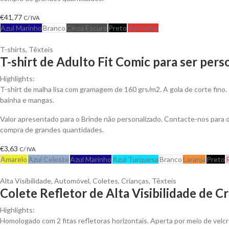
€
41,77
C/ IVA
Azul Marinho
Branco
Cinza Escuro
Preto
Vermelho
T-shirts
,
Têxteis
T-shirt de Adulto Fit Comic para ser pers
Highlights:
T-shirt de malha lisa com gramagem de 160 grs/m2. A gola de corte fino.
bainha e mangas.
Valor apresentado para o Brinde não personalizado. Contacte-nos para
compra de grandes quantidades.
€
3,63
C/ IVA
Amarelo
Azul Celeste
Azul Marinho
Azul Turquesa
Branco
Laranja
Preto
Alta Visibilidade
,
Automóvel
,
Coletes
,
Crianças
,
Têxteis
Colete Refletor de Alta Visibilidade de C
Highlights:
Homologado com 2 fitas refletoras horizontais. Aperta por meio de velcr