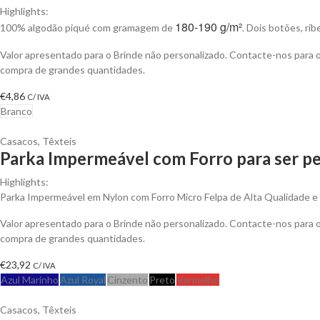
Highlights:
180-190 g/m²
100% algodão piqué com gramagem de
. Dois botões, ri
Valor apresentado para o Brinde não personalizado. Contacte-nos para
compra de grandes quantidades.
€
4,86
C/ IVA
Branco
Casacos
,
Têxteis
Parka Impermeável com Forro para ser pe
Highlights:
Parka Impermeável em Nylon com Forro Micro Felpa de Alta Qualidade e An
Valor apresentado para o Brinde não personalizado. Contacte-nos para
compra de grandes quantidades.
€
23,92
C/ IVA
Azul Marinho
Azul Royal
Cinzento
Preto
Vermelho
Casacos
,
Têxteis