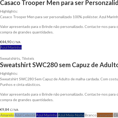
Casaco Trooper Men para ser Personzali
Highlights:
Casaco Trooper Men para ser personalizado 100% poliéster. Azul Marinh
Valor apresentado para o Brinde não personalizado. Contacte-nos para
compra de grandes quantidades.
€
44,90
C/ IVA
Azul Marinho
Sweatshirts
,
Têxteis
Sweatshirt SWC280 sem Capuz de Adulto
Highlights:
Sweatshirt SWC280 Sem Capuz de Adulto de malha cardada. Com costura
Punhos e cinta elásticos.
Valor apresentado para o Brinde não personalizado. Contacte-nos para
compra de grandes quantidades.
€
9,84
C/ IVA
Amarelo
Azul Celeste
Azul Marinho
Azul Meia-Noite
Branco
Castanho
Ci