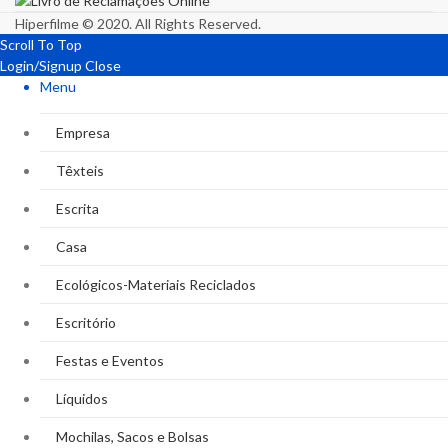
Hiperfilme © 2020. All Rights Reserved.
Scroll To Top
Login/Signup
Close
Menu
Empresa
Têxteis
Escrita
Casa
Ecológicos-Materiais Reciclados
Escritório
Festas e Eventos
Líquidos
Mochilas, Sacos e Bolsas