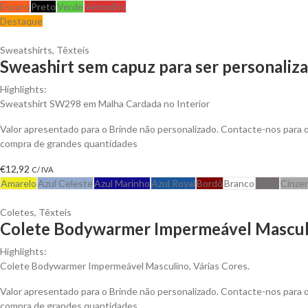
Escuro
Preto
Verde
Vermelho
Destaque
Sweatshirts
,
Têxteis
Sweashirt sem capuz para ser personaliz
Highlights:
Sweatshirt SW298 em Malha Cardada no Interior
Valor apresentado para o Brinde não personalizado. Contacte-nos para
compra de grandes quantidades
€
12,92
C/ IVA
Amarelo
Azul Celeste
Azul Marinho
Azul Royal
Bordô
Branco
Cinza
Cinze
Coletes
,
Têxteis
Colete Bodywarmer Impermeável Masculi
Highlights:
Colete Bodywarmer Impermeável Masculino, Várias Cores.
Valor apresentado para o Brinde não personalizado. Contacte-nos para
compra de grandes quantidades.