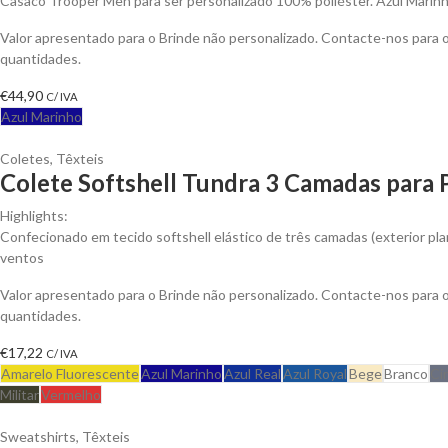
Casaco Trooper Men para ser personalizado 100% poliéster. Azul Marinh
Valor apresentado para o Brinde não personalizado. Contacte-nos para
quantidades.
€
44,90
C/ IVA
Azul Marinho
Coletes
,
Têxteis
Colete Softshell Tundra 3 Camadas para 
Highlights:
Confecionado em tecido softshell elástico de três camadas (exterior plan
ventos
Valor apresentado para o Brinde não personalizado. Contacte-nos para
quantidades.
€
17,22
C/ IVA
Amarelo Fluorescente
Azul Marinho
Azul Real
Azul Royal
Bege
Branco
Ci
Militar
Vermelho
Sweatshirts
,
Têxteis