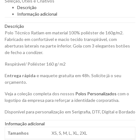
Seleção
,
Úteis e Criativos
Poliéster
Descrição
de
Informação adicional
160grs
para
Descrição
Personalizar
Polo Técnico Ratlam em material 100% poliéster de 160g/m2.
quantity
Fabricado em confortável e macio tecido transpirável, com
aberturas laterais na parte inferior. Gola com 3 elegantes botões
de fecho a condizer.
Respirável/ Poliéster 160 g/ m2
E
ntrega rápida
e maquete gratuita em 48h. Solicite já o seu
orçamento.
Veja a coleção completa dos nossos
Polos Personalizados
com o
logotipo da empresa para reforçar a identidade corporativa.
Disponível para personalização em Serigrafia, DTF, Digital e Bordado
Informação adicional
Tamanhos
XS, S, M, L, XL, 2XL