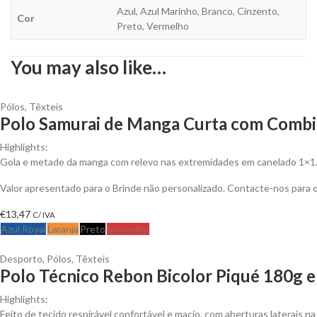
Azul, Azul Marinho, Branco, Cinzento,
Cor
Preto, Vermelho
You may also like…
Pólos
,
Têxteis
Polo Samurai de Manga Curta com Combin
Highlights:
Gola e metade da manga com relevo nas extremidades em canelado 1×1
Valor apresentado para o Brinde não personalizado. Contacte-nos para
€
13,47
C/ IVA
Azul Royal
Laranja
Preto
Vermelho
Desporto
,
Pólos
,
Têxteis
Polo Técnico Rebon Bicolor Piqué 180g em
Highlights:
Feito de tecido respirável confortável e macio, com aberturas laterais na 