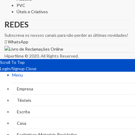
PVC
Úteis e Criativos
REDES
Subscreva os nossos canais para não perder as últimas novidades!
WhatsApp
Hiperfilme © 2020. All Rights Reserved.
Scroll To Top
Login/Signup
Close
Menu
Empresa
Têxteis
Escrita
Casa
Ecológicos-Materiais Reciclados