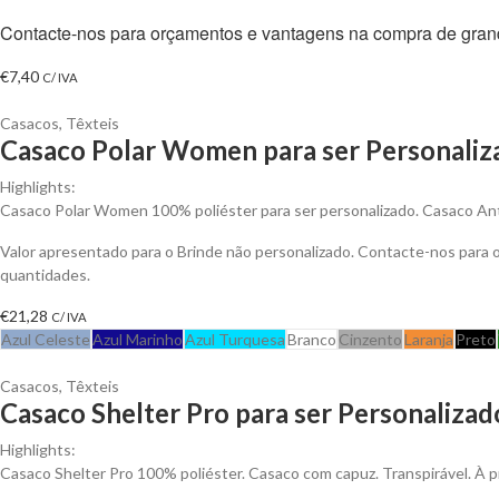
Contacte-nos para orçamentos e vantagens na compra de gran
€
7,40
C/ IVA
Casacos
,
Têxteis
Casaco Polar Women para ser Personaliz
Highlights:
Casaco Polar Women 100% poliéster para ser personalizado. Casaco Anti-
Valor apresentado para o Brinde não personalizado. Contacte-nos para
quantidades.
€
21,28
C/ IVA
Azul Celeste
Azul Marinho
Azul Turquesa
Branco
Cinzento
Laranja
Preto
Casacos
,
Têxteis
Casaco Shelter Pro para ser Personalizad
Highlights:
Casaco Shelter Pro 100% poliéster. Casaco com capuz. Transpirável. À p