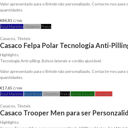
Valor apresentado para o Brinde não personalizado. Contacte-nos para
quantidades.
€
84,81
C/ IVA
Azul Marinho
Cinzento
Preto
Casacos
,
Têxteis
Casaco Felpa Polar Tecnologia Anti-Pillin
Highlights:
Tecnologia Anti-pilling. Bolsos laterais e cordão ajustável.
Valor apresentado para o Brinde não personalizado. Contacte-nos para
quantidades.
€
17,65
C/ IVA
Azul Marinho
Azul Royal
Cinzento
Preto
Verde Escuro
Vermelho
Casacos
,
Têxteis
Casaco Trooper Men para ser Personzali
Highlights: