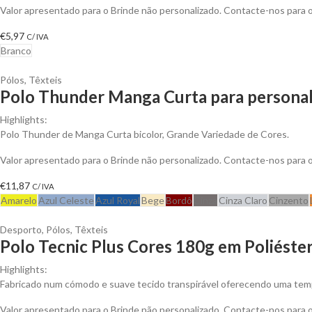
Valor apresentado para o Brinde não personalizado. Contacte-nos para
€
5,97
C/ IVA
Branco
Pólos
,
Têxteis
Polo Thunder Manga Curta para personal
Highlights:
Polo Thunder de Manga Curta bicolor, Grande Variedade de Cores.
Valor apresentado para o Brinde não personalizado. Contacte-nos para
€
11,87
C/ IVA
Amarelo
Azul Celeste
Azul Royal
Bege
Bordô
Cinza
Cinza Claro
Cinzento
Desporto
,
Pólos
,
Têxteis
Polo Tecnic Plus Cores 180g em Poliéster
Highlights:
Fabricado num cómodo e suave tecido transpirável oferecendo uma temp
Valor apresentado para o Brinde não personalizado. Contacte-nos para