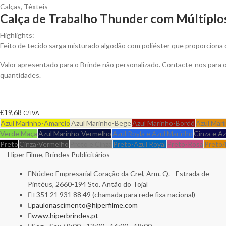
Calças
,
Têxteis
Calça de Trabalho Thunder com Múltiplos
Highlights:
Feito de tecido sarga misturado algodão com poliéster que proporciona d
Valor apresentado para o Brinde não personalizado. Contacte-nos para
quantidades.
€
19,68
C/ IVA
Azul Marinho-Amarelo
Azul Marinho-Bege
Azul Marinho-Bordô
Azul Mari
Verde Maça
Azul Marinho-Vermelho
Azul Royla e Azul Marinho
Cinza e A
Preto
Cinza-Vermelho
Preto e Cinza
Preto-Azul Royal
Preto-Rosa
Preto/
Hiper Filme, Brindes Publicitários
Núcleo Empresarial Coração da Crel, Arm. Q. - Estrada de
Pintéus, 2660-194 Sto. Antão do Tojal
+351 21 931 88 49 (chamada para rede fixa nacional)
paulonascimento@hiperfilme.com
www.hiperbrindes.pt