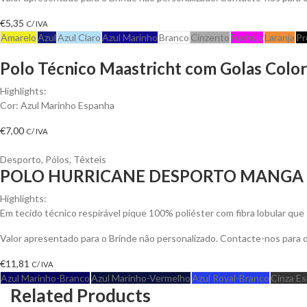
€
5,35
C/ IVA
Amarelo
Azul
Azul Claro
Azul Marinho
Branco
Cinzento
Fuchsia
Laranja
Pr
Polo Técnico Maastricht com Golas Color
Highlights:
Cor: Azul Marinho Espanha
€
7,00
C/ IVA
Desporto
,
Pólos
,
Têxteis
POLO HURRICANE DESPORTO MANGA 
Highlights:
Em tecido técnico respirável pique 100% poliéster com fibra lobular qu
Valor apresentado para o Brinde não personalizado. Contacte-nos para
€
11,81
C/ IVA
Azul Marinho-Branco
Azul Marinho-Vermelho
Azul Royal-Branco
Cinza Es
Related Products