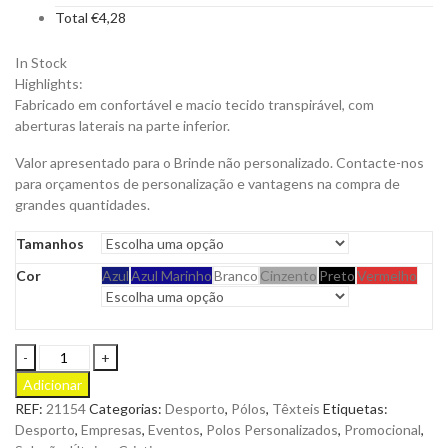
Total
€
4,28
In Stock
Highlights:
Fabricado em confortável e macio tecido transpirável, com
aberturas laterais na parte inferior.
Valor apresentado para o Brinde não personalizado. Contacte-nos
para orçamentos de personalização e vantagens na compra de
grandes quantidades.
Tamanhos
Cor
Azul
Azul Marinho
Branco
Cinzento
Preto
Vermelho
Polo
Técnico
Adicionar
Ratlam
REF:
21154
Categorias:
Desporto
,
Pólos
,
Têxteis
Etiquetas:
100%
Desporto
,
Empresas
,
Eventos
,
Polos Personalizados
,
Promocional
,
em