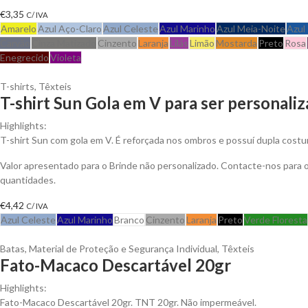
€
3,35
C/ IVA
Amarelo
Azul Aço-Claro
Azul Celeste
Azul Marinho
Azul Meia-Noite
Azul
Carvão
Cinza Matizado
Cinzento
Laranja
Lilás
Limão
Mostarda
Preto
Rosa
Enegrecido
Violeta
T-shirts
,
Têxteis
T-shirt Sun Gola em V para ser personali
Highlights:
T-shirt Sun com gola em V. É reforçada nos ombros e possuí dupla costu
Valor apresentado para o Brinde não personalizado. Contacte-nos para
quantidades.
€
4,42
C/ IVA
Azul Celeste
Azul Marinho
Branco
Cinzento
Laranja
Preto
Verde Floresta
Batas
,
Material de Proteção e Segurança Individual
,
Têxteis
Fato-Macaco Descartável 20gr
Highlights:
Fato-Macaco Descartável 20gr. TNT 20gr. Não impermeável.