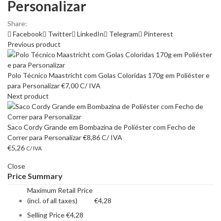
Personalizar
Share:
Facebook
Twitter
LinkedIn
Telegram
Pinterest
Previous product
Polo Técnico Maastricht com Golas Coloridas 170g em Poliéster e
para Personalizar
€
7,00
C/ IVA
Next product
Saco Cordy Grande em Bombazina de Poliéster com Fecho de
Correr para Personalizar
€
8,86
C/ IVA
€
5,26
C/ IVA
Close
Price Summary
Maximum Retail Price
(incl. of all taxes)
€
4,28
Selling Price
€
4,28