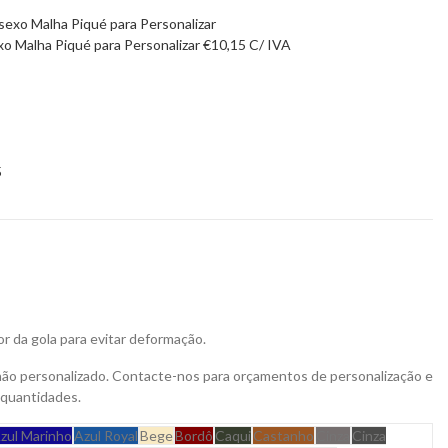
o Malha Piqué para Personalizar
€
10,15
C/ IVA
5
or da gola para evitar deformação.
não personalizado. Contacte-nos para orçamentos de personalização e
 quantidades.
zul Marinho
Azul Royal
Bege
Bordô
Caqui
Castanho
Cinza
Cinza