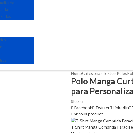
nalizada
izada
izados
edes
uras
os
tras
Home
Categorias
Têxteis
Pólos
Po
Polo Manga Cur
para Personaliz
Share:
Facebook
Twitter
LinkedIn
Previous product
T-Shirt Manga Comprida Paradise