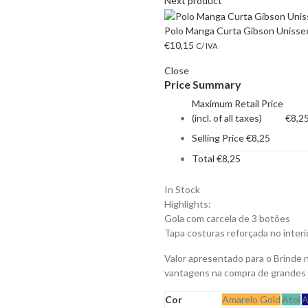
Next product
Polo Manga Curta Gibson Unissex
€
10,15
C/ IVA
Close
Price Summary
Maximum Retail Price
(incl. of all taxes)
€
8,2
Selling Price
€
8,25
Total
€
8,25
In Stock
Highlights:
Gola com carcela de 3 botões
Tapa costuras reforçada no interi
Valor apresentado para o Brinde 
vantagens na compra de grandes
Cor
Amarelo Gold
Atol
A