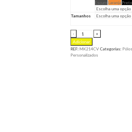
Escuro
Laranja
Pret
Tamanhos
Polo
Manga
Adicionar
Curta
REF:
MK214CV
Categorias:
Pólo
Mulher
Personalizados
NOBBY
Malha
Piqué
para
Personalizar
quantity