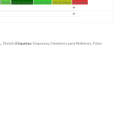
o
Verde
Verde Escuro
Verde Lima
Verde Maça
Vermelho
s
,
Têxteis
Etiquetas:
Empresas
,
Femininos para Mulheres
,
Polos