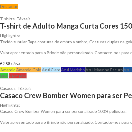
Destaque
T-shirts
,
Têxteis
T-shirt de Adulto Manga Curta Cores 150
Highlights:
Tecido tubular Tapa costuras de ombro a ombro, Costuras duplas na go
Valor apresentado para o Brinde não personalizado. Contacte-nos para
€
2,58
C/ IVA
Amarelo
Amarelo Gold
Azul Claro
Azul Marinho
Azul Marinho Escuro
Azul
Lima
Vermelho
Casacos
,
Têxteis
Casaco Crew Bomber Women para ser Pe
Highlights:
Casaco Crew Bomber Women para ser personalizado 100% poliéster.
Valor apresentado para o Brinde não personalizado. Contacte-nos para