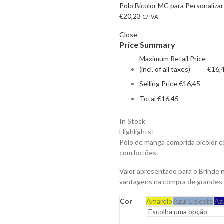
Polo Bicolor MC para Personaliza
€
20,23
C/ IVA
Close
Price Summary
Maximum Retail Price
(incl. of all taxes)
€
16,
Selling Price
€
16,45
Total
€
16,45
In Stock
Highlights:
Pólo de manga comprida bicolor co
com botões.
Valor apresentado para o Brinde 
vantagens na compra de grandes
Cor
Amarelo
Azul Celeste
Az