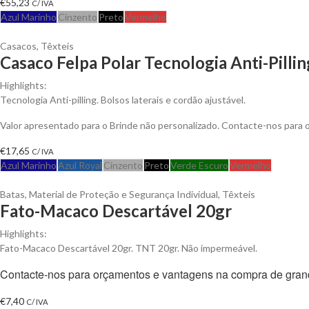
€
55,23
C/ IVA
Azul Marinho
Cinzento
Preto
Vermelho
Casacos
,
Têxteis
Casaco Felpa Polar Tecnologia Anti-Pillin
Highlights:
Tecnologia Anti-pilling. Bolsos laterais e cordão ajustável.
Valor apresentado para o Brinde não personalizado. Contacte-nos para
€
17,65
C/ IVA
Azul Marinho
Azul Royal
Cinzento
Preto
Verde Escuro
Vermelho
Batas
,
Material de Proteção e Segurança Individual
,
Têxteis
Fato-Macaco Descartável 20gr
Highlights:
Fato-Macaco Descartável 20gr. TNT 20gr. Não impermeável.
Contacte-nos para orçamentos e vantagens na compra de gran
€
7,40
C/ IVA