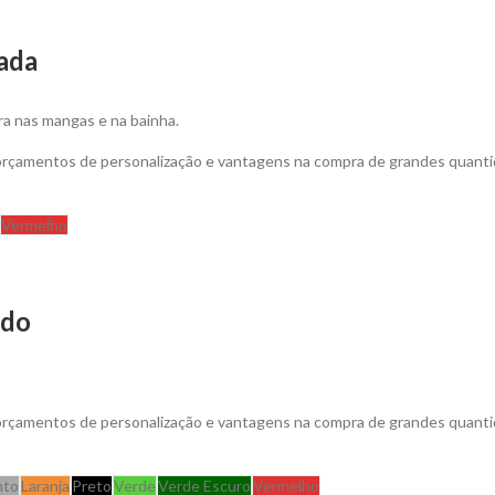
zada
ra nas mangas e na bainha.
 orçamentos de personalização e vantagens na compra de grandes quanti
Vermelho
ado
 orçamentos de personalização e vantagens na compra de grandes quant
nto
Laranja
Preto
Verde
Verde Escuro
Vermelho