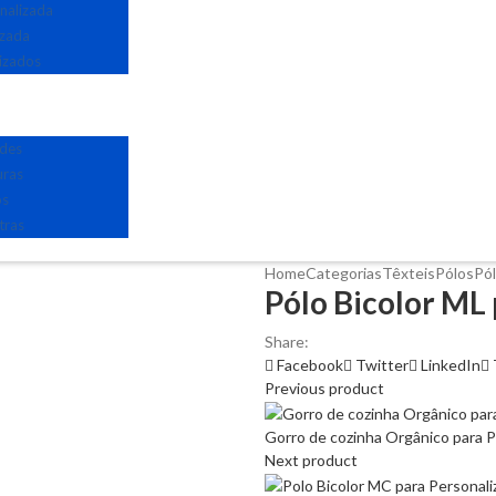
nalizada
izada
izados
edes
uras
os
tras
Home
Categorias
Têxteis
Pólos
Pól
Pólo Bicolor ML 
Share:
Facebook
Twitter
LinkedIn
Previous product
Gorro de cozinha Orgânico para P
Next product