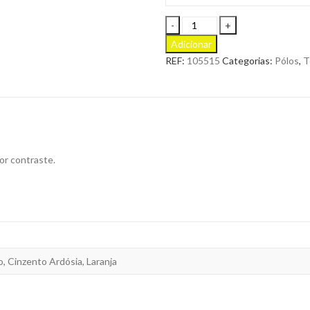
Pólo
Bicolor
Adicionar
ML
REF:
105515
Categorias:
Pólos
,
T
para
Personalizar
quantity
or contraste.
, Cinzento Ardósia, Laranja