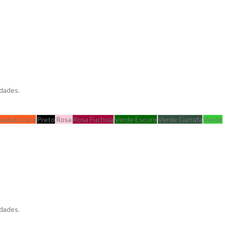
dades.
ranja Escuro
Preto
Rosa
Rosa Fuchsia
Verde Escuro
Verde Garrafa
Verde
dades.