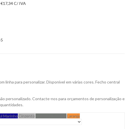
r
€
17,34
C/ IVA
45
m linha para personalizar. Disponível em várias cores. Fecho central
não personalizado. Contacte-nos para orçamentos de personalização e
 quantidades.
ul Marinho
Cinzento
Cinzento Ardósia
Laranja