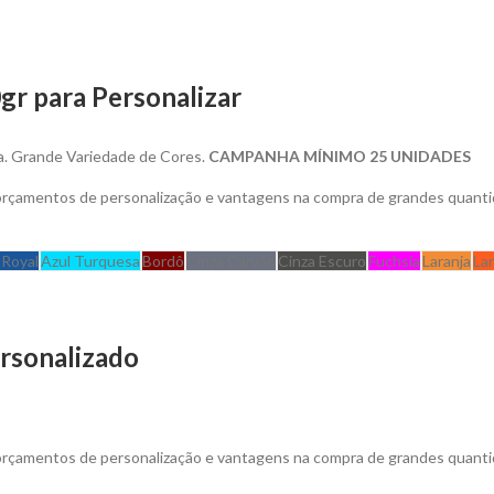
gr para Personalizar
la. Grande Variedade de Cores.
CAMPANHA MÍNIMO 25 UNIDADES
 orçamentos de personalização e vantagens na compra de grandes quanti
 Royal
Azul Turquesa
Bordô
Cinza Carvão
Cinza Escuro
Fuchsia
Laranja
La
rsonalizado
 orçamentos de personalização e vantagens na compra de grandes quanti