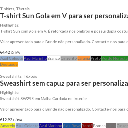
T-shirts
,
Têxteis
T-shirt Sun Gola em V para ser personali
Highlights:
T-shirt Sun com gola em V. É reforçada nos ombros e possuí dupla costu
Valor apresentado para o Brinde não personalizado. Contacte-nos para
€
4,42
C/ IVA
Azul Celeste
Azul Marinho
Branco
Cinzento
Laranja
Preto
Verde Floresta
Destaque
Sweatshirts
,
Têxteis
Sweashirt sem capuz para ser personaliz
Highlights:
Sweatshirt SW298 em Malha Cardada no Interior
Valor apresentado para o Brinde não personalizado. Contacte-nos para
€
12,92
C/ IVA
Amarelo
Azul Celeste
Azul Marinho
Azul Royal
Bordô
Branco
Cinza
Cinze