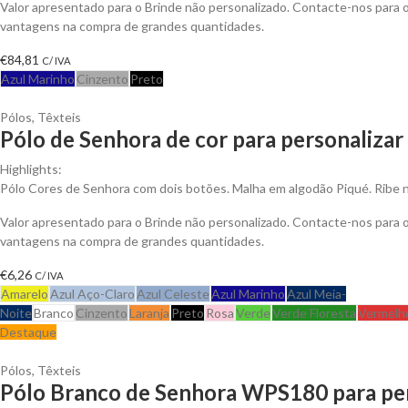
Valor apresentado para o Brinde não personalizado. Contacte-nos para 
vantagens na compra de grandes quantidades.
€
84,81
C/ IVA
Azul Marinho
Cinzento
Preto
Pólos
,
Têxteis
Pólo de Senhora de cor para personalizar
Highlights:
Pólo Cores de Senhora com dois botões. Malha em algodão Piqué. Ribe 
Valor apresentado para o Brinde não personalizado. Contacte-nos para 
vantagens na compra de grandes quantidades.
€
6,26
C/ IVA
Amarelo
Azul Aço-Claro
Azul Celeste
Azul Marinho
Azul Meia-
Noite
Branco
Cinzento
Laranja
Preto
Rosa
Verde
Verde Floresta
Vermelh
Destaque
Pólos
,
Têxteis
Pólo Branco de Senhora WPS180 para per