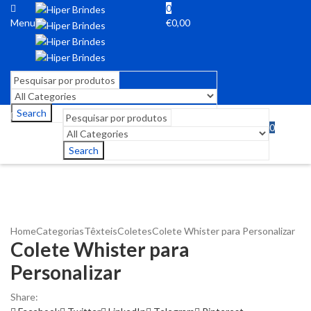
0
Menu
€
0,00
Search
0
Menu
€
0,00
Search
Home
Categorias
Têxteis
Coletes
Colete Whister para Personalizar
Colete Whister para
Personalizar
Share: