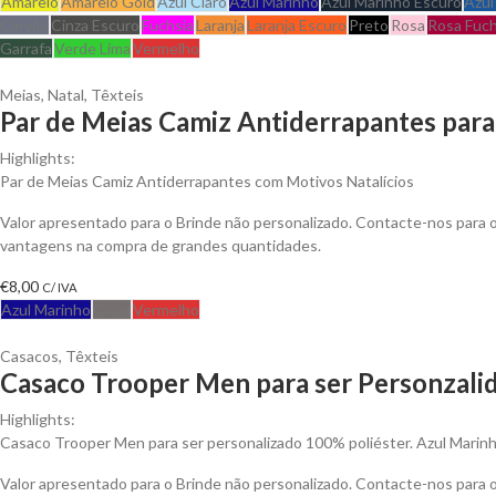
Amarelo
Amarelo Gold
Azul Claro
Azul Marinho
Azul Marinho Escuro
Azul
Carvão
Cinza Escuro
Fuchsia
Laranja
Laranja Escuro
Preto
Rosa
Rosa Fuch
Garrafa
Verde Lima
Vermelho
Meias
,
Natal
,
Têxteis
Par de Meias Camiz Antiderrapantes para
Highlights:
Par de Meias Camiz Antiderrapantes com Motivos Natalícios
Valor apresentado para o Brinde não personalizado. Contacte-nos para 
vantagens na compra de grandes quantidades.
€
8,00
C/ IVA
Azul Marinho
Cinza
Vermelho
Casacos
,
Têxteis
Casaco Trooper Men para ser Personzali
Highlights:
Casaco Trooper Men para ser personalizado 100% poliéster. Azul Marinh
Valor apresentado para o Brinde não personalizado. Contacte-nos para 