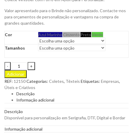
Valor apresentado para o Brinde não personalizado. Contacte-nos
para orçamentos de personalização e vantagens na compra de
grandes quantidades.
Cor
Azul Marinho
Cinzento
Preto
Verde
Tamanhos
Colete
Whister
Adicionar
para
REF:
12150
Categorias:
Coletes
,
Têxteis
Etiquetas:
Empresas
,
Personalizar
Úteis e Criativos
quantity
Descrição
Informação adicional
Descrição
Disponível para personalização em Serigrafia, DTF, Digital e Bordar
Informação adicional