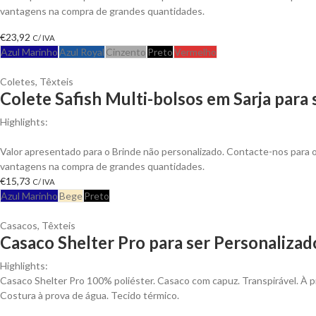
vantagens na compra de grandes quantidades.
€
23,92
C/ IVA
Azul Marinho
Azul Royal
Cinzento
Preto
Vermelho
Coletes
,
Têxteis
Colete Safish Multi-bolsos em Sarja para
Highlights:
Colete Safish multi-bolsos em Sarja de Algodão, Fecho em Nylon
Valor apresentado para o Brinde não personalizado. Contacte-nos para 
vantagens na compra de grandes quantidades.
€
15,73
C/ IVA
Azul Marinho
Bege
Preto
Casacos
,
Têxteis
Casaco Shelter Pro para ser Personalizad
Highlights:
Casaco Shelter Pro 100% poliéster. Casaco com capuz. Transpirável. À p
Costura à prova de água. Tecido térmico.