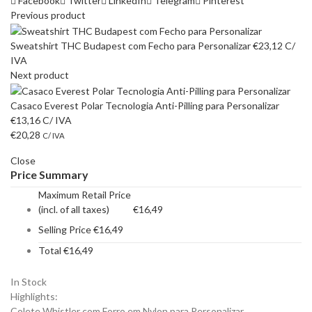
Facebook
Twitter
LinkedIn
Telegram
Pinterest
Previous product
Sweatshirt THC Budapest com Fecho para Personalizar
€
23,12
C/
IVA
Next product
Casaco Everest Polar Tecnologia Anti-Pilling para Personalizar
€
13,16
C/ IVA
€
20,28
C/ IVA
Close
Price Summary
Maximum Retail Price
(incl. of all taxes)
€
16,49
Selling Price
€
16,49
Total
€
16,49
In Stock
Highlights:
Colete Whistler com Forro em Nylon para Personalizar.