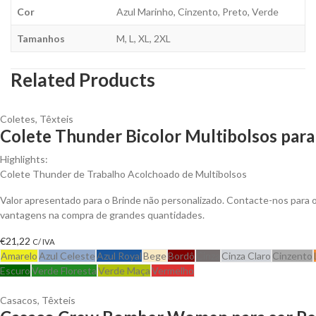
Cor
Azul Marinho, Cinzento, Preto, Verde
Tamanhos
M, L, XL, 2XL
Related Products
Coletes
,
Têxteis
Colete Thunder Bicolor Multibolsos para
Highlights:
Colete Thunder de Trabalho Acolchoado de Multibolsos
Valor apresentado para o Brinde não personalizado. Contacte-nos para 
vantagens na compra de grandes quantidades.
€
21,22
C/ IVA
Amarelo
Azul Celeste
Azul Royal
Bege
Bordô
Cinza
Cinza Claro
Cinzento
Escuro
Verde Floresta
Verde Maça
Vermelho
Casacos
,
Têxteis