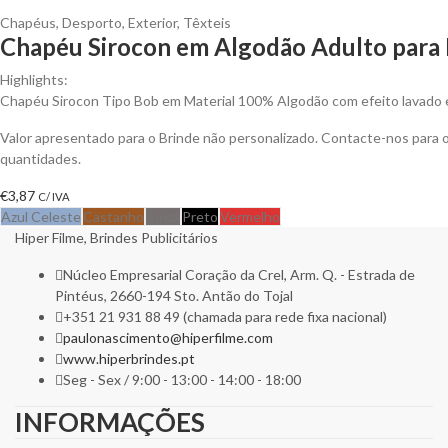
Chapéus
,
Desporto
,
Exterior
,
Têxteis
Chapéu Sirocon em Algodão Adulto para 
Highlights:
Chapéu Sirocon Tipo Bob em Material 100% Algodão com efeito lavado e
Valor apresentado para o Brinde não personalizado. Contacte-nos para
quantidades.
€
3,87
C/ IVA
Azul Celeste
Castanho
Cinza
Preto
Vermelho
Hiper Filme, Brindes Publicitários
Núcleo Empresarial Coração da Crel, Arm. Q. - Estrada de
Pintéus, 2660-194 Sto. Antão do Tojal
+351 21 931 88 49 (chamada para rede fixa nacional)
paulonascimento@hiperfilme.com
www.hiperbrindes.pt
Seg - Sex / 9:00 - 13:00 - 14:00 - 18:00
INFORMAÇÕES