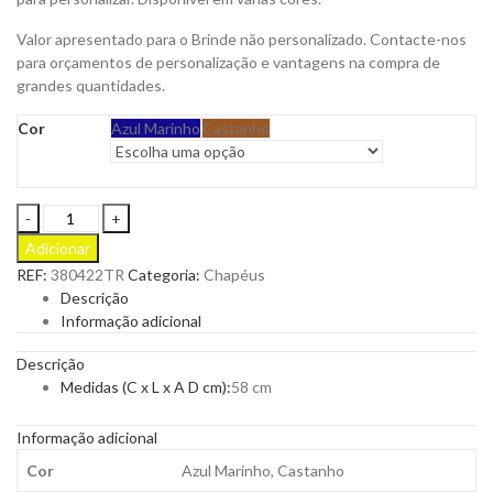
Valor apresentado para o Brinde não personalizado. Contacte-nos
para orçamentos de personalização e vantagens na compra de
grandes quantidades.
Cor
Azul Marinho
Castanho
Panamá
Impermeável
Adicionar
Brithat
REF:
380422TR
Categoria:
Chapéus
para
Descrição
Personalizar
Informação adicional
quantity
Descrição
Medidas (C x L x A D cm):
58 cm
Informação adicional
Cor
Azul Marinho, Castanho