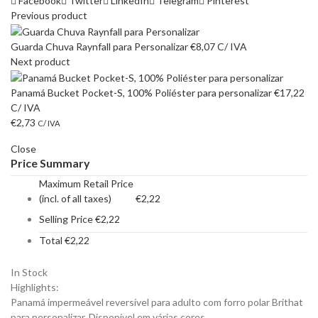
Facebook
Twitter
LinkedIn
Telegram
Pinterest
Previous product
Guarda Chuva Raynfall para Personalizar
€
8,07
C/ IVA
Next product
Panamá Bucket Pocket-S, 100% Poliéster para personalizar
€
17,22
C/ IVA
€
2,73
C/ IVA
Close
Price Summary
Maximum Retail Price
(incl. of all taxes)
€
2,22
Selling Price
€
2,22
Total
€
2,22
In Stock
Highlights:
Panamá impermeável reversível para adulto com forro polar Brithat
para personalizar. Disponível em várias cores.