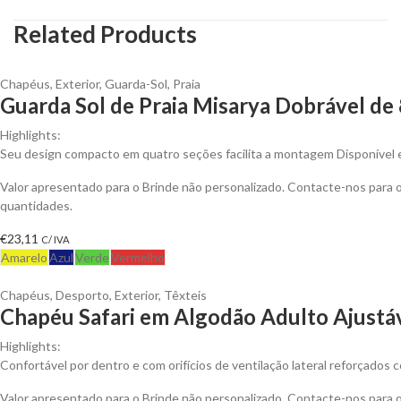
Related Products
Chapéus
,
Exterior
,
Guarda-Sol
,
Praia
Guarda Sol de Praia Misarya Dobrável de
Highlights:
Seu design compacto em quatro seções facilita a montagem Disponível e
Valor apresentado para o Brinde não personalizado. Contacte-nos para
quantidades.
€
23,11
C/ IVA
Amarelo
Azul
Verde
Vermelho
Chapéus
,
Desporto
,
Exterior
,
Têxteis
Chapéu Safari em Algodão Adulto Ajustáv
Highlights:
Confortável por dentro e com orifícios de ventilação lateral reforçados 
Valor apresentado para o Brinde não personalizado. Contacte-nos para