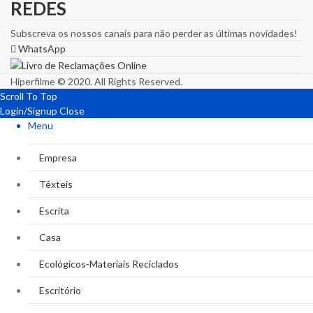
REDES
Subscreva os nossos canais para não perder as últimas novidades!
WhatsApp
Hiperfilme © 2020. All Rights Reserved.
Scroll To Top
Login/Signup
Close
Menu
Empresa
Têxteis
Escrita
Casa
Ecológicos-Materiais Reciclados
Escritório