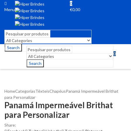
0
Menu
€
0,00
Search
0
Menu
€
0,00
Search
Home
Categorias
Têxteis
Chapéus
Panamá Impermeável Brithat
para Personalizar
Panamá Impermeável Brithat
para Personalizar
Share: