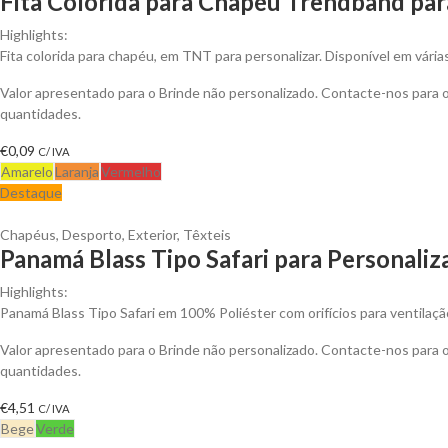
Fita Colorida para Chapéu Trendband par
Highlights:
Fita colorida para chapéu, em TNT para personalizar. Disponível em vária
Valor apresentado para o Brinde não personalizado. Contacte-nos para
quantidades.
€
0,09
C/ IVA
Amarelo
Laranja
Vermelho
Destaque
Chapéus
,
Desporto
,
Exterior
,
Têxteis
Panamá Blass Tipo Safari para Personaliz
Highlights:
Panamá Blass Tipo Safari em 100% Poliéster com orifícios para ventilaçã
Valor apresentado para o Brinde não personalizado. Contacte-nos para
quantidades.
€
4,51
C/ IVA
Bege
Verde