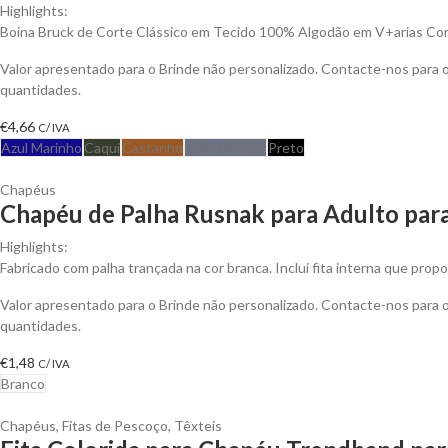
Highlights:
Boina Bruck de Corte Clássico em Tecido 100% Algodão em V+arias Cor
Valor apresentado para o Brinde não personalizado. Contacte-nos para
quantidades.
€
4,66
C/ IVA
Azul Marinho
Caqui
Castanho
Cinza Carvão
Preto
Chapéus
Chapéu de Palha Rusnak para Adulto para
Highlights:
Fabricado com palha trançada na cor branca. Inclui fita interna que prop
Valor apresentado para o Brinde não personalizado. Contacte-nos para
quantidades.
€
1,48
C/ IVA
Branco
Chapéus
,
Fitas de Pescoço
,
Têxteis