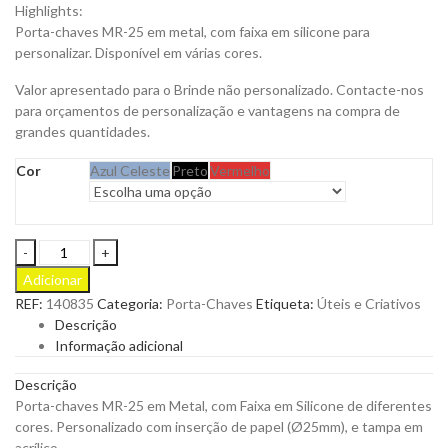
Highlights:
Porta-chaves MR-25 em metal, com faixa em silicone para
personalizar. Disponível em várias cores.
Valor apresentado para o Brinde não personalizado. Contacte-nos
para orçamentos de personalização e vantagens na compra de
grandes quantidades.
Cor
Azul Celeste
Preto
Vermelho
Porta-
Chaves
Adicionar
MR-
REF:
140835
Categoria:
Porta-Chaves
Etiqueta:
Úteis e Criativos
25
Descrição
S
Informação adicional
para
Personalizar
Descrição
quantity
Porta-chaves MR-25 em Metal, com Faixa em Silicone de diferentes
cores. Personalizado com inserção de papel (Ø25mm), e tampa em
acrílico