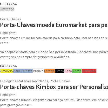
€
1,81
C/ IVA
Prateado
Porta-Chaves
Porta-Chaves moeda Euromarket para per
Highlights:
Porta-chaves em metal com moeda para carrinho para usar nas idas ao s
cores.
Valor apresentado para o Brinde não personalizado. Contacte-nos para 
vantagens na compra de grandes quantidades.
€
0,43
C/ IVA
Amarelo
Azul Celeste
Branco
Laranja
Preto
Rosa
Verde
Vermelho
Ecológicos-Materiais Reciclados
,
Porta-Chaves
Porta-chaves Kimbox para ser Personali
Highlights:
Porta-chaves Kimbox elegante em cortiça natural. Disponível em desenh
para gravação a laser.