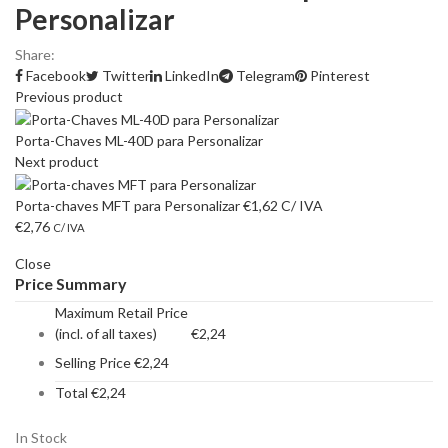
Personalizar
Share:
Facebook
Twitter
LinkedIn
Telegram
Pinterest
Previous product
Porta-Chaves ML-40D para Personalizar
Next product
Porta-chaves MFT para Personalizar
€
1,62
C/ IVA
€
2,76
C/ IVA
Close
Price Summary
Maximum Retail Price
(incl. of all taxes)
€
2,24
Selling Price
€
2,24
Total
€
2,24
In Stock