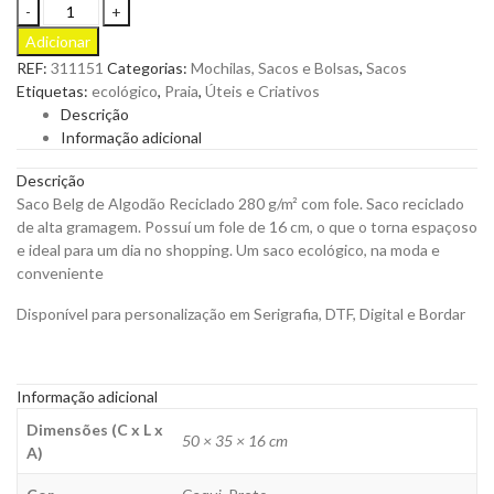
Saco
Belg
Adicionar
de
REF:
311151
Categorias:
Mochilas, Sacos e Bolsas
,
Sacos
Algodão
Etiquetas:
ecológico
,
Praia
,
Úteis e Criativos
Reciclado
Descrição
280
Informação adicional
g/m²
com
Descrição
fole
Saco Belg de Algodão Reciclado 280 g/m² com fole. Saco reciclado
para
de alta gramagem. Possuí um fole de 16 cm, o que o torna espaçoso
ser
e ideal para um dia no shopping. Um saco ecológico, na moda e
Personalizado
conveniente
quantity
Disponível para personalização em Serigrafia, DTF, Digital e Bordar
Informação adicional
Dimensões (C x L x
50 × 35 × 16 cm
A)