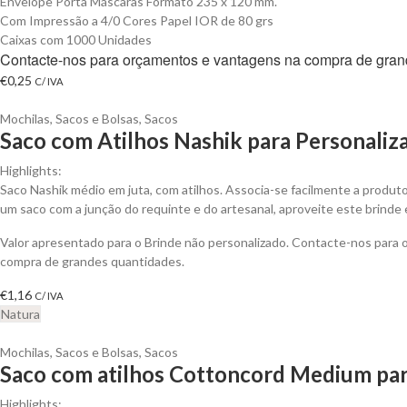
Envelope Porta Máscaras Formato 235 x 120 mm.
Com Impressão a 4/0 Cores Papel IOR de 80 grs
Caixas com 1000 Unidades
Contacte-nos para orçamentos e vantagens na compra de gran
€
0,25
C/ IVA
Mochilas, Sacos e Bolsas
,
Sacos
Saco com Atilhos Nashik para Personaliz
Highlights:
Saco Nashik médio em juta, com atilhos. Associa-se facilmente a produt
um saco com a junção do requinte e do artesanal, aproveite este brinde 
Valor apresentado para o Brinde não personalizado. Contacte-nos para
compra de grandes quantidades.
€
1,16
C/ IVA
Natura
Mochilas, Sacos e Bolsas
,
Sacos
Saco com atilhos Cottoncord Medium par
Highlights: