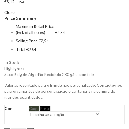
€
3,12
C/ IVA
Close
Price Summary
Maximum Retail Price
(incl. of all taxes)
€
2,54
Selling Price
€
2,54
Total
€
2,54
In Stock
Highlights:
Saco Belg de Algodão Reciclado 280 g/m² com fole
Valor apresentado para o Brinde não personalizado. Contacte-nos
para orçamentos de personalização e vantagens na compra de
grandes quantidades.
Cor
Caqui
Preto