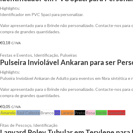
Highlights:
Identificador em PVC Spaci para personalizar.
Valor apresentado para o Brinde não personalizado. Contacte-nos para
compra de grandes quantidades.
€
0,18
C/ IVA
Festas e Eventos
,
Identificação
,
Pulseiras
Pulseira Inviolável Ankaran para ser Pers
Highlights:
Pulseira Inviolável Ankaran de Adulto para eventos em fibra sintética e 
Valor apresentado para o Brinde não personalizado. Contacte-nos para
compra de grandes quantidades.
€
0,05
C/ IVA
Amarelo
Azul Celeste
Branco
Iris
Laranja
Preto
Rosa
Verde
Vermelho
Fitas de Pescoço
,
Identificação
Lanyard Poley Tubular em Terylene para 