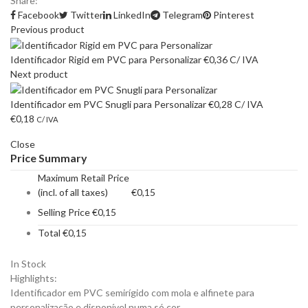
Share:
Facebook
Twitter
LinkedIn
Telegram
Pinterest
Previous product
Identificador Rigid em PVC para Personalizar
€
0,36
C/ IVA
Next product
Identificador em PVC Snugli para Personalizar
€
0,28
C/ IVA
€
0,18
C/ IVA
Close
Price Summary
Maximum Retail Price
(incl. of all taxes)
€
0,15
Selling Price
€
0,15
Total
€
0,15
In Stock
Highlights:
Identificador em PVC semirígido com mola e alfinete para
personalização e disponível numa só cor.