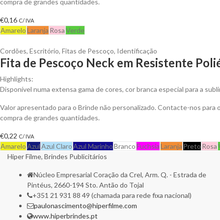
compra de grandes quantidades.
€
0,16
C/ IVA
Amarelo
Laranja
Rosa
Verde
Cordões
,
Escritório
,
Fitas de Pescoço
,
Identificação
Fita de Pescoço Neck em Resistente Polié
Highlights:
Disponível numa extensa gama de cores, cor branca especial para a subl
Valor apresentado para o Brinde não personalizado. Contacte-nos para
compra de grandes quantidades.
€
0,22
C/ IVA
Amarelo
Azul
Azul Claro
Azul Marinho
Branco
Fuchsia
Laranja
Preto
Rosa
Hiper Filme, Brindes Publicitários
Núcleo Empresarial Coração da Crel, Arm. Q. - Estrada de
Pintéus, 2660-194 Sto. Antão do Tojal
+351 21 931 88 49 (chamada para rede fixa nacional)
paulonascimento@hiperfilme.com
www.hiperbrindes.pt