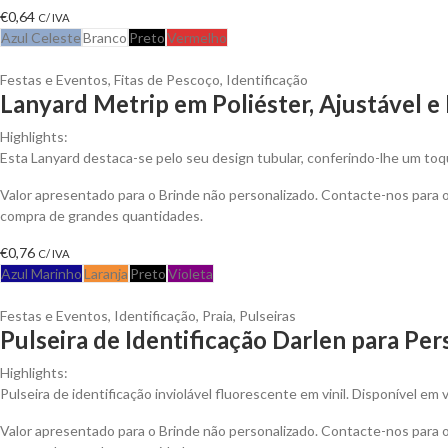
€
0,64
C/ IVA
Azul Celeste
Branco
Preto
Vermelho
Festas e Eventos
,
Fitas de Pescoço
,
Identificação
Lanyard Metrip em Poliéster, Ajustável 
Highlights:
Esta Lanyard destaca-se pelo seu design tubular, conferindo-lhe um t
Valor apresentado para o Brinde não personalizado. Contacte-nos para
compra de grandes quantidades.
€
0,76
C/ IVA
Azul Marinho
Laranja
Preto
Violeta
Festas e Eventos
,
Identificação
,
Praia
,
Pulseiras
Pulseira de Identificação Darlen para Per
Highlights:
Pulseira de identificação inviolável fluorescente em vinil. Disponível em v
Valor apresentado para o Brinde não personalizado. Contacte-nos para