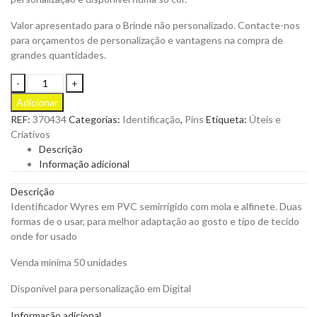
Valor apresentado para o Brinde não personalizado. Contacte-nos
para orçamentos de personalização e vantagens na compra de
grandes quantidades.
Identificador
em
Adicionar
PVC
REF:
370434
Categorias:
Identificação
,
Pins
Etiqueta:
Úteis e
Wyres
Criativos
para
Descrição
Personalizar
Informação adicional
quantity
Descrição
Identificador Wyres em PVC semirrígido com mola e alfinete. Duas
formas de o usar, para melhor adaptação ao gosto e tipo de tecido
onde for usado
Venda mínima 50 unidades
Disponível para personalização em Digital
Informação adicional