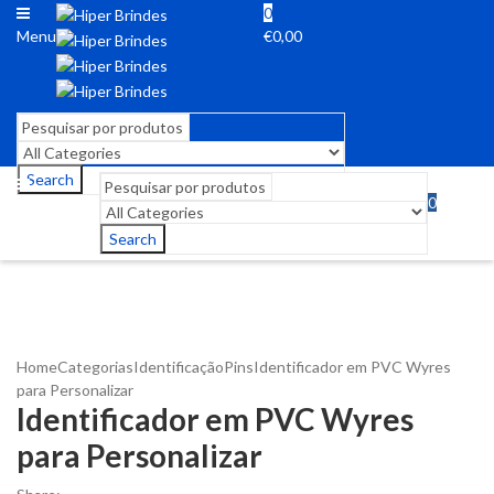
0
Menu
€
0,00
Search
0
Menu
€
0,00
Search
Home
Categorias
Identificação
Pins
Identificador em PVC Wyres
para Personalizar
Identificador em PVC Wyres
para Personalizar