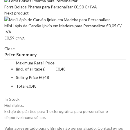
Forra Bolsos Pharma para Personalizar
€
0,50
C/ IVA
Next product
Mini Lápis de Carvão Ijnkin em Madeira para Personalizar
€
0,05
C/
IVA
€
0,59
C/ IVA
Close
Price Summary
Maximum Retail Price
(incl. of all taxes)
€
0,48
Selling Price
€
0,48
Total
€
0,48
In Stock
Highlights:
Estojo de plástico para 1 esferográfica para personalizar e
disponível numa só cor.
Valor apresentado para o Brinde não personalizado. Contacte-nos