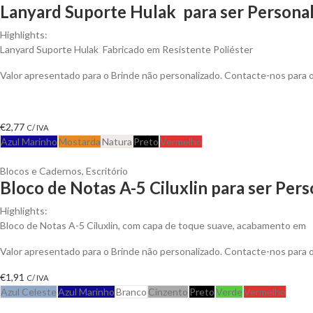
Lanyard Suporte Hulak para ser Persona
Highlights:
Lanyard Suporte Hulak Fabricado em Resistente Poliéster
Valor apresentado para o Brinde não personalizado. Contacte-nos para
€
2,77
C/ IVA
Azul Marinho
Mostarda
Natura
Preto
Vermelho
Blocos e Cadernos
,
Escritório
Bloco de Notas A-5 Ciluxlin para ser Per
Highlights:
Bloco de Notas A-5 Ciluxlin, com capa de toque suave, acabamento em
Valor apresentado para o Brinde não personalizado. Contacte-nos para
€
1,91
C/ IVA
Azul Celeste
Azul Marinho
Branco
Cinzento
Preto
Verde
Vermelho