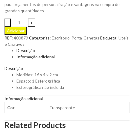
para orçamentos de personalização e vantagens na compra de
grandes quantidades
Estojo
para
Adicionar
Esferográfica
REF:
400879
Categorias:
Escritório
,
Porta-Canetas
Etiqueta:
Úteis
Placase
e Criativos
para
Descrição
Personalizar
Informação adicional
quantity
Descrição
Medidas: 16 x 4 x 2 cm
Espaço: 1 Esferográfica
Esferográfica não incluída
Informação adicional
Cor
Transparente
Related Products