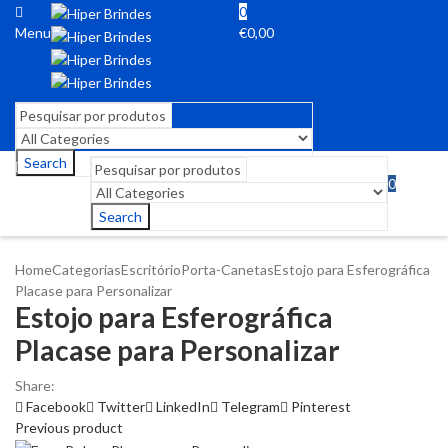
0
Menu
€
0,00
Search
0
Menu
€
0,00
Search
Home
Categorias
Escritório
Porta-Canetas
Estojo para Esferográfica
Placase para Personalizar
Estojo para Esferográfica
Placase para Personalizar
Share:
Facebook
Twitter
LinkedIn
Telegram
Pinterest
Previous product