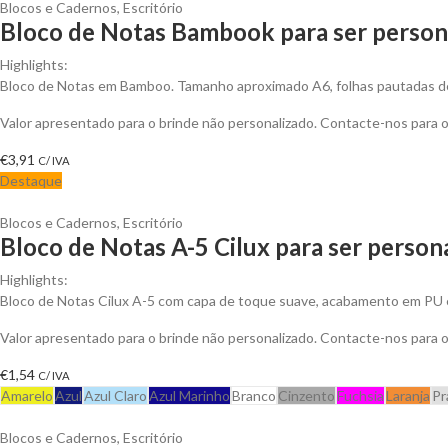
Blocos e Cadernos
,
Escritório
Bloco de Notas Bambook para ser person
Highlights:
Bloco de Notas em Bamboo. Tamanho aproximado A6, folhas pautadas de 
Valor apresentado para o brinde não personalizado. Contacte-nos para
€
3,91
C/ IVA
Destaque
Blocos e Cadernos
,
Escritório
Bloco de Notas A-5 Cilux para ser person
Highlights:
Bloco de Notas Cilux A-5 com capa de toque suave, acabamento em PU 
Valor apresentado para o brinde não personalizado. Contacte-nos para
€
1,54
C/ IVA
Amarelo
Azul
Azul Claro
Azul Marinho
Branco
Cinzento
Fuchsia
Laranja
Pr
Blocos e Cadernos
,
Escritório