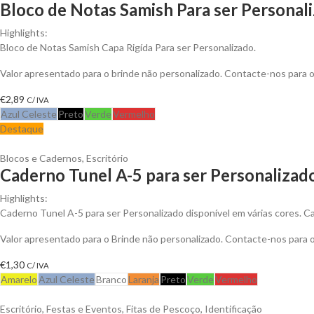
Bloco de Notas Samish Para ser Personal
Highlights:
Bloco de Notas Samish Capa Rigída Para ser Personalizado.
Valor apresentado para o brinde não personalizado. Contacte-nos para
€
2,89
C/ IVA
Azul Celeste
Preto
Verde
Vermelho
Destaque
Blocos e Cadernos
,
Escritório
Caderno Tunel A-5 para ser Personalizad
Highlights:
Caderno Tunel A-5 para ser Personalizado disponível em várias cores. Cad
Valor apresentado para o Brinde não personalizado. Contacte-nos para
€
1,30
C/ IVA
Amarelo
Azul Celeste
Branco
Laranja
Preto
Verde
Vermelho
Escritório
,
Festas e Eventos
,
Fitas de Pescoço
,
Identificação