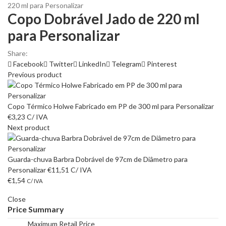
220 ml para Personalizar
Copo Dobrável Jado de 220 ml
para Personalizar
Share:
Facebook
Twitter
LinkedIn
Telegram
Pinterest
Previous product
Copo Térmico Holwe Fabricado em PP de 300 ml para Personalizar
€
3,23
C/ IVA
Next product
Guarda-chuva Barbra Dobrável de 97cm de Diâmetro para
Personalizar
€
11,51
C/ IVA
€
1,54
C/ IVA
Close
Price Summary
Maximum Retail Price