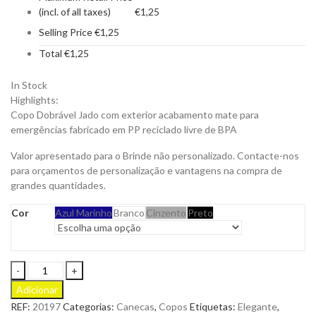
(incl. of all taxes)
€
1,25
Selling Price
€
1,25
Total
€
1,25
In Stock
Highlights:
Copo Dobrável Jado com exterior acabamento mate para
emergências fabricado em PP reciclado livre de BPA
Valor apresentado para o Brinde não personalizado. Contacte-nos
para orçamentos de personalização e vantagens na compra de
grandes quantidades.
Cor
Azul Marinho
Branco
Cinzento
Preto
Copo
Dobrável
Adicionar
Jado
REF:
20197
Categorias:
Canecas
,
Copos
Etiquetas:
Elegante
,
de