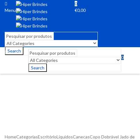
0
Menu
€
0,00
Search
0
Menu
€
0,00
Search
Home
Categorias
Escritório
Líquidos
Canecas
Copo Dobrável Jado de