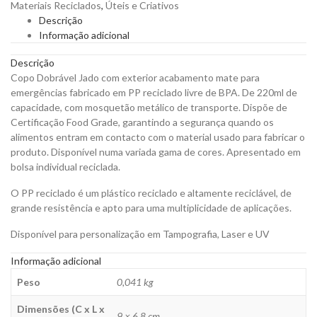
Materiais Reciclados
,
Úteis e Criativos
220
Descrição
ml
Informação adicional
para
Personalizar
Descrição
quantity
Copo Dobrável Jado com exterior acabamento mate para
emergências fabricado em PP reciclado livre de BPA. De 220ml de
capacidade, com mosquetão metálico de transporte. Dispõe de
Certificação Food Grade, garantindo a segurança quando os
alimentos entram em contacto com o material usado para fabricar o
produto. Disponível numa variada gama de cores. Apresentado em
bolsa individual reciclada.
O PP reciclado é um plástico reciclado e altamente reciclável, de
grande resistência e apto para uma multiplicidade de aplicações.
Disponível para personalização em Tampografia, Laser e UV
Informação adicional
Peso
0,041 kg
Dimensões (C x L x
9 × 6,8 cm