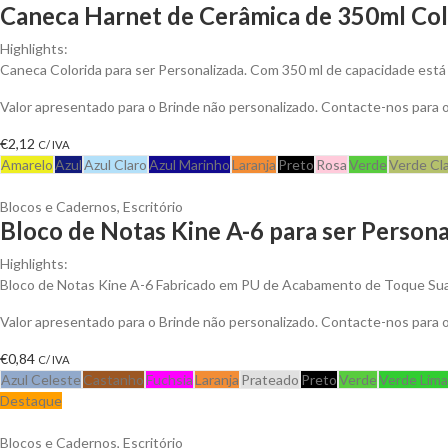
Caneca Harnet de Cerâmica de 350ml Colo
Highlights:
Caneca Colorida para ser Personalizada. Com 350 ml de capacidade está 
Valor apresentado para o Brinde não personalizado. Contacte-nos para
€
2,12
C/ IVA
Amarelo
Azul
Azul Claro
Azul Marinho
Laranja
Preto
Rosa
Verde
Verde Cl
Blocos e Cadernos
,
Escritório
Bloco de Notas Kine A-6 para ser Persona
Highlights:
Bloco de Notas Kine A-6 Fabricado em PU de Acabamento de Toque Suav
Valor apresentado para o Brinde não personalizado. Contacte-nos para
€
0,84
C/ IVA
Azul Celeste
Castanho
Fuchsia
Laranja
Prateado
Preto
Verde
Verde Lima
Destaque
Blocos e Cadernos
,
Escritório