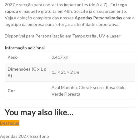
para
2027 e secção para contactos importantes (de A a Z).
Entrega
Personalizar
rápida
e maquete gratuita em 48h. Solicite já o seu orçamento.
quantity
Veja a coleção completa das nossas
Agendas Personalizadas
com o
logotipo da empresa para reforçar a identidade corporativa.
Disponível para Personalização em Tampografia , UV e Laser
Informação adicional
Peso
0,417 kg
Dimensões (C x L x
15 × 21 × 2 cm
A)
Azul Marinho, Cinza Escuro, Rosa Gold,
Cor
Verde Floresta
You may also like…
Destaque
Agendas 2027
,
Escritório