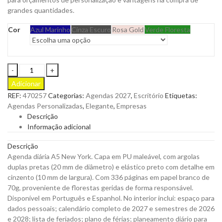
grandes quantidades.
Cor
Azul Marinho
Cinza Escuro
Rosa Gold
Verde Floresta
Agenda
Diária
Adicionar
A5
REF:
470257
Categorias:
Agendas 2027
,
Escritório
Etiquetas:
New
Agendas Personalizadas
,
Elegante
,
Empresas
York
Descrição
com
Informação adicional
Capa
em
Descrição
PU
Agenda diária A5 New York. Capa em PU maleável, com argolas
Maleável
duplas pretas (20 mm de diâmetro) e elástico preto com detalhe em
com
cinzento (10 mm de largura). Com 336 páginas em papel branco de
Argolas
70g, proveniente de florestas geridas de forma responsável.
Duplas
Disponível em Português e Espanhol. No interior inclui: espaço para
e
dados pessoais; calendário completo de 2027 e semestres de 2026
Fitilho
e 2028; lista de feriados; plano de férias; planeamento diário para