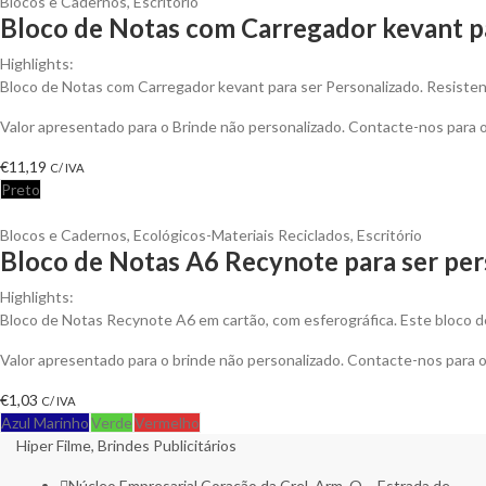
Blocos e Cadernos
,
Escritório
Bloco de Notas com Carregador kevant p
Highlights:
Bloco de Notas com Carregador kevant para ser Personalizado. Resistent
Valor apresentado para o Brinde não personalizado. Contacte-nos para
€
11,19
C/ IVA
Preto
Blocos e Cadernos
,
Ecológicos-Materiais Reciclados
,
Escritório
Bloco de Notas A6 Recynote para ser per
Highlights:
Bloco de Notas Recynote A6 em cartão, com esferográfica. Este bloco d
Valor apresentado para o brinde não personalizado. Contacte-nos para
€
1,03
C/ IVA
Azul Marinho
Verde
Vermelho
Hiper Filme, Brindes Publicitários
Núcleo Empresarial Coração da Crel, Arm. Q. - Estrada de