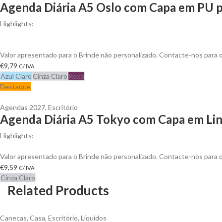
Agenda Diária A5 Oslo com Capa em PU p
Highlights:
Com 336 páginas em papel branco de 70g, proveniente de florestas ger
espaço para dados pessoais
Valor apresentado para o Brinde não personalizado. Contacte-nos para
€
9,79
C/ IVA
Azul Claro
Cinza Claro
Roxo
Destaque
Agendas 2027
,
Escritório
Agenda Diária A5 Tokyo com Capa em Linh
Highlights:
Elástico de fecho e suporte para esferográfica. Com 336 páginas, em 
Valor apresentado para o Brinde não personalizado. Contacte-nos para
€
9,59
C/ IVA
Cinza Claro
Related Products
Canecas
,
Casa
,
Escritório
,
Líquidos