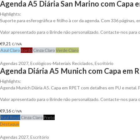
Agenda A5 Diária San Marino com Capa e
Highlights:
Suporte para esferográfica e fitilho à cor da agenda. Com 336 páginas, 
Valor apresentado para o Brinde não personalizado. Contacte-nos para
€
9,21
C/ IVA
Azul Claro
Bordô
Cinza Claro
Verde Claro
Agendas 2027
,
Ecológicos-Materiais Reciclados
,
Escritório
Agenda Diária A5 Munich com Capa em R
Highlights:
Agenda Munich Diária A5. Capa em RPET com detalhes em PU e metal. 
Valor apresentado para o Brinde não personalizado. Contacte-nos para
€
9,16
C/ IVA
Azul Royal
Cinza Claro
Preto
Destaque
Agendas 2027
,
Escritório