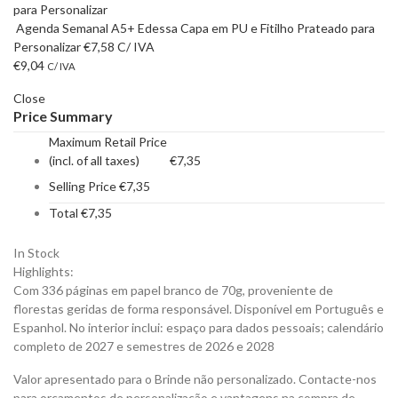
Agenda Semanal A5+ Edessa Capa em PU e Fitilho Prateado para
Personalizar
€
7,58
C/ IVA
€
9,04
C/ IVA
Close
Price Summary
Maximum Retail Price
(incl. of all taxes)
€
7,35
Selling Price
€
7,35
Total
€
7,35
In Stock
Highlights:
Com 336 páginas em papel branco de 70g, proveniente de
florestas geridas de forma responsável. Disponível em Português e
Espanhol. No interior inclui: espaço para dados pessoais; calendário
completo de 2027 e semestres de 2026 e 2028
Valor apresentado para o Brinde não personalizado. Contacte-nos
para orçamentos de personalização e vantagens na compra de