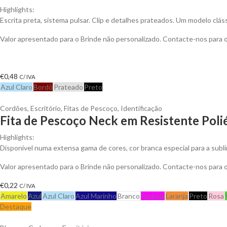
Highlights:
Escrita preta, sistema pulsar. Clip e detalhes prateados. Um modelo clá
Valor apresentado para o Brinde não personalizado. Contacte-nos para
€
0,48
C/ IVA
Azul Claro
Bordô
Prateado
Preto
Cordões
,
Escritório
,
Fitas de Pescoço
,
Identificação
Fita de Pescoço Neck em Resistente Polié
Highlights:
Disponível numa extensa gama de cores, cor branca especial para a subl
Valor apresentado para o Brinde não personalizado. Contacte-nos para
€
0,22
C/ IVA
Amarelo
Azul
Azul Claro
Azul Marinho
Branco
Fuchsia
Laranja
Preto
Rosa
Destaque