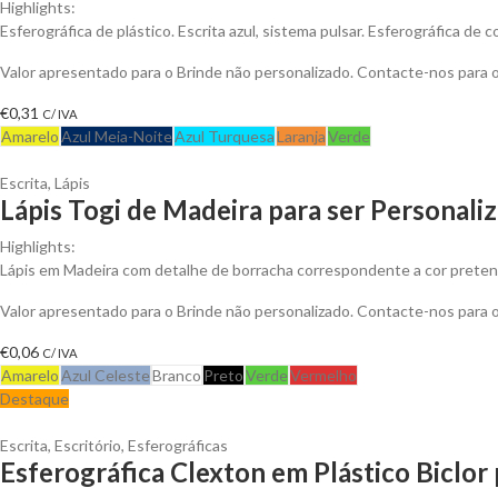
Highlights:
Esferográfica de plástico. Escrita azul, sistema pulsar. Esferográfica de
Valor apresentado para o Brinde não personalizado. Contacte-nos para
€
0,31
C/ IVA
Amarelo
Azul Meia-Noite
Azul Turquesa
Laranja
Verde
Escrita
,
Lápis
Lápis Togi de Madeira para ser Personali
Highlights:
Lápis em Madeira com detalhe de borracha correspondente a cor pretend
Valor apresentado para o Brinde não personalizado. Contacte-nos para
€
0,06
C/ IVA
Amarelo
Azul Celeste
Branco
Preto
Verde
Vermelho
Destaque
Escrita
,
Escritório
,
Esferográficas
Esferográfica Clexton em Plástico Biclor 