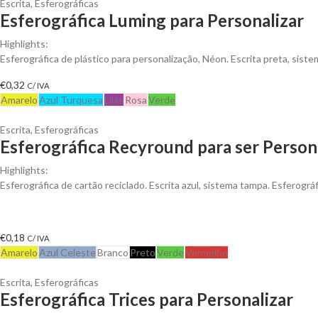
Escrita
,
Esferográficas
Esferográfica Luming para Personalizar
Highlights:
Esferográfica de plástico para personalização, Néon. Escrita preta, siste
€
0,32
C/ IVA
Amarelo
Azul Turquesa
Lilás
Rosa
Verde
Escrita
,
Esferográficas
Esferográfica Recyround para ser Person
Highlights:
Esferográfica de cartão reciclado. Escrita azul, sistema tampa. Esferogr
€
0,18
C/ IVA
Amarelo
Azul Celeste
Branco
Preto
Verde
Vermelho
Escrita
,
Esferográficas
Esferográfica Trices para Personalizar