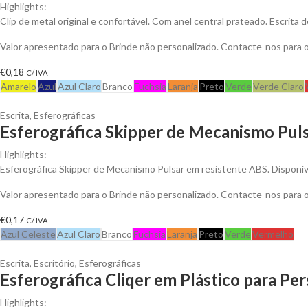
Highlights:
Clip de metal original e confortável. Com anel central prateado. Escrita de
Valor apresentado para o Brinde não personalizado. Contacte-nos para
€
0,18
C/ IVA
Amarelo
Azul
Azul Claro
Branco
Fuchsia
Laranja
Preto
Verde
Verde Claro
Escrita
,
Esferográficas
Esferográfica Skipper de Mecanismo Puls
Highlights:
Esferográfica Skipper de Mecanismo Pulsar em resistente ABS. Disponí
Valor apresentado para o Brinde não personalizado. Contacte-nos para
€
0,17
C/ IVA
Azul Celeste
Azul Claro
Branco
Fuchsia
Laranja
Preto
Verde
Vermelho
Escrita
,
Escritório
,
Esferográficas
Esferográfica Cliqer em Plástico para Per
Highlights: