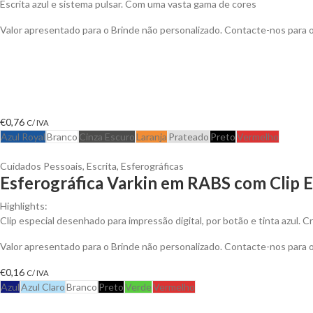
Escrita azul e sistema pulsar. Com uma vasta gama de cores
Valor apresentado para o Brinde não personalizado. Contacte-nos para
€
0,76
C/ IVA
Azul Royal
Branco
Cinza Escuro
Laranja
Prateado
Preto
Vermelho
Cuidados Pessoais
,
Escrita
,
Esferográficas
Esferográfica Varkin em RABS com Clip E
Highlights:
Clip especial desenhado para impressão digital, por botão e tinta azul.
Valor apresentado para o Brinde não personalizado. Contacte-nos para
€
0,16
C/ IVA
Azul
Azul Claro
Branco
Preto
Verde
Vermelho