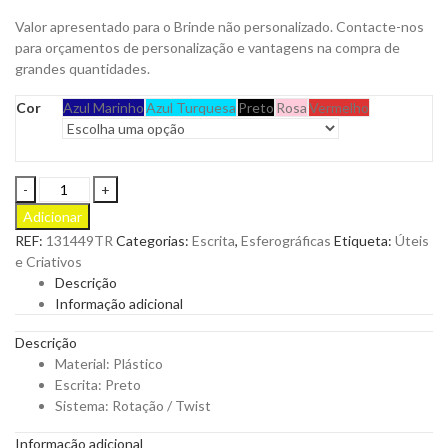
Valor apresentado para o Brinde não personalizado. Contacte-nos
para orçamentos de personalização e vantagens na compra de
grandes quantidades.
Cor
Azul Marinho
Azul Turquesa
Preto
Rosa
Vermelho
Esferográfica
Prite
Adicionar
para
REF:
131449TR
Categorias:
Escrita
,
Esferográficas
Etiqueta:
Úteis
Personalizar
e Criativos
quantity
Descrição
Informação adicional
Descrição
Material: Plástico
Escrita: Preto
Sistema: Rotação / Twist
Informação adicional