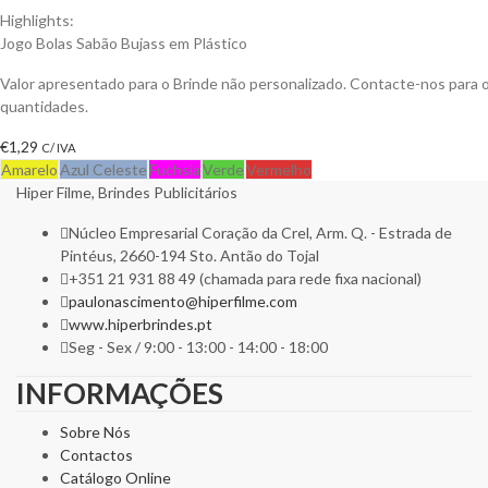
Highlights:
Jogo Bolas Sabão Bujass em Plástico
Valor apresentado para o Brinde não personalizado. Contacte-nos para
quantidades.
€
1,29
C/ IVA
Amarelo
Azul Celeste
Fuchsia
Verde
Vermelho
Hiper Filme, Brindes Publicitários
Núcleo Empresarial Coração da Crel, Arm. Q. - Estrada de
Pintéus, 2660-194 Sto. Antão do Tojal
+351 21 931 88 49 (chamada para rede fixa nacional)
paulonascimento@hiperfilme.com
www.hiperbrindes.pt
Seg - Sex / 9:00 - 13:00 - 14:00 - 18:00
INFORMAÇÕES
Sobre Nós
Contactos
Catálogo Online