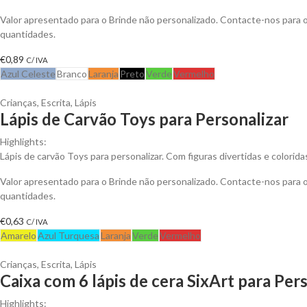
Valor apresentado para o Brinde não personalizado. Contacte-nos para
quantidades.
€
0,89
C/ IVA
Azul Celeste
Branco
Laranja
Preto
Verde
Vermelho
Crianças
,
Escrita
,
Lápis
Lápis de Carvão Toys para Personalizar
Highlights:
Lápis de carvão Toys para personalizar. Com figuras divertidas e coloridas
Valor apresentado para o Brinde não personalizado. Contacte-nos para
quantidades.
€
0,63
C/ IVA
Amarelo
Azul Turquesa
Laranja
Verde
Vermelho
Crianças
,
Escrita
,
Lápis
Caixa com 6 lápis de cera SixArt para Per
Highlights: