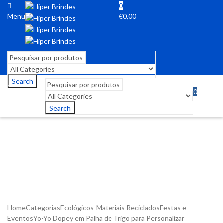
0
Menu
€
0,00
Search
0
Menu
€
0,00
Search
Home
Categorias
Ecológicos-Materiais Reciclados
Festas e
Eventos
Yo-Yo Dopey em Palha de Trigo para Personalizar