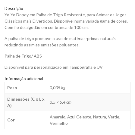
para
Descrição
Personalizar
Yo-Yo Dopey em Palha de Trigo Resistente, para Animar os Jogos
quantity
Clássicos mais Divertidos. Disponível numa variada gama de cores.
Com fio de algodão em cor branca de 100 cm.
A palha de trigo promove o uso de matérias-primas naturais,
reduzindo assim as emissões poluentes.
Palha de Trigo/ ABS
Disponível para personalização em Tampografia e UV
Informação adicional
Peso
0,035 kg
Dimensões (C x L x
3,5 × 5,4 cm
A)
Amarelo, Azul Celeste, Natura, Verde,
Cor
Vermelho