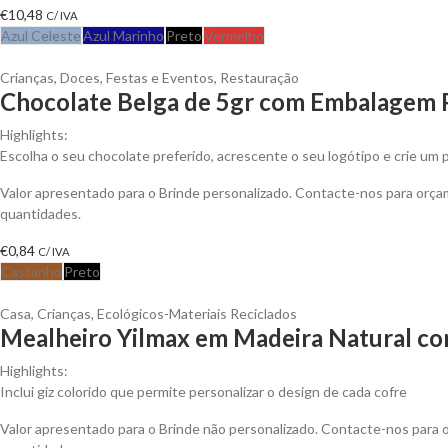
€
10,48
C/ IVA
Azul Celeste
Azul Marinho
Preto
Vermelho
Crianças
,
Doces
,
Festas e Eventos
,
Restauração
Chocolate Belga de 5gr com Embalagem 
Highlights:
Escolha o seu chocolate preferido, acrescente o seu logótipo e crie um 
Valor apresentado para o Brinde personalizado. Contacte-nos para orç
quantidades.
€
0,84
C/ IVA
Castanho
Preto
Casa
,
Crianças
,
Ecológicos-Materiais Reciclados
Mealheiro Yilmax em Madeira Natural com
Highlights:
Inclui giz colorido que permite personalizar o design de cada cofre
Valor apresentado para o Brinde não personalizado. Contacte-nos para