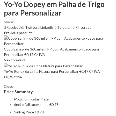
Yo-Yo Dopey em Palha de Trigo
para Personalizar
Share:
Facebook
Twitter
LinkedIn
Telegram
Pinterest
Previous product
Copo Earling de 360 ml em PP com Acabamento Fosco para
Personalizar
€
0,17
C/ IVA
Next product
Yo-Yo Runux da Linha Natura para Personalizar
€
0,47
C/ IVA
€
0,96
C/ IVA
Close
Price Summary
Maximum Retail Price
(incl. of all taxes)
€
0,78
Selling Price
€
0,78