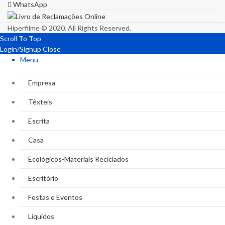
WhatsApp
Hiperfilme © 2020. All Rights Reserved.
Scroll To Top
Login/Signup
Close
Menu
Empresa
Têxteis
Escrita
Casa
Ecológicos-Materiais Reciclados
Escritório
Festas e Eventos
Líquidos