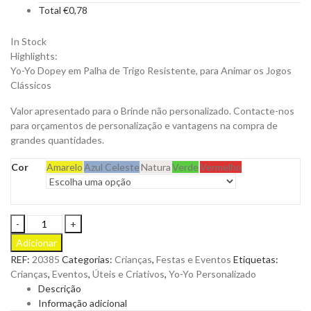
Total
€
0,78
In Stock
Highlights:
Yo-Yo Dopey em Palha de Trigo Resistente, para Animar os Jogos
Clássicos
Valor apresentado para o Brinde não personalizado. Contacte-nos
para orçamentos de personalização e vantagens na compra de
grandes quantidades.
Cor
Amarelo
Azul Celeste
Natura
Verde
Vermelho
Yo-
Yo
Adicionar
Dopey
REF:
20385
Categorias:
Crianças
,
Festas e Eventos
Etiquetas:
em
Crianças
,
Eventos
,
Úteis e Criativos
,
Yo-Yo Personalizado
Palha
Descrição
de
Informação adicional
Trigo