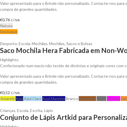
Valor apresentado para o Brinde não personalizado. Contacte-nos para
compra de grandes quantidades.
€
0,76
C/ IVA
Natura
Destaque
Desporto
,
Escola
,
Mochilas
,
Mochilas, Sacos e Bolsas
Saco Mochila Hera Fabricada em Non-Wo
Highlights:
Confecionado num macio não tecido de distintas e originais cores com co
Valor apresentado para o Brinde não personalizado. Contacte-nos para
compra de grandes quantidades.
€
0,52
C/ IVA
Amarelo
Azul
Azul Claro
Azul Marinho
Branco
Castanho
Cinza
Fuchsia
Lar
Crianças
,
Escola
,
Escrita
,
Lápis
Conjunto de Lápis Artkid para Personaliz
Highlights: