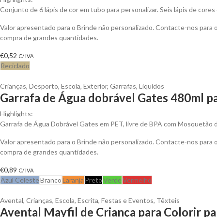
Conjunto de 6 lápis de cor em tubo para personalizar. Seis lápis de cores
Valor apresentado para o Brinde não personalizado. Contacte-nos para
compra de grandes quantidades.
€
0,52
C/ IVA
Reciclado
Crianças
,
Desporto
,
Escola
,
Exterior
,
Garrafas
,
Líquidos
Garrafa de Água dobrável Gates 480ml pa
Highlights:
Garrafa de Água Dobrável Gates em PET, livre de BPA com Mosquetão 
Valor apresentado para o Brinde não personalizado. Contacte-nos para
compra de grandes quantidades.
€
0,89
C/ IVA
Azul Celeste
Branco
Laranja
Preto
Verde
Vermelho
Avental
,
Crianças
,
Escola
,
Escrita
,
Festas e Eventos
,
Têxteis
Avental Mayfil de Criança para Colorir pa