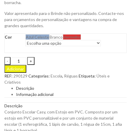
borracha.
Valor apresentado para o Brinde não personalizado. Contacte-nos
para orçamentos de personalização e vantagens na compra de
grandes quantidades.
Cor
Azul Celeste
Branco
Vermelho
Conjunto
Escolar
Adicionar
Casy
REF:
290129
Categorias:
Escola
,
Réguas
Etiqueta:
Úteis e
para
Criativos
Personalizar
Descrição
quantity
Informação adicional
Descrição
Conjunto Escolar Casy, com Estojo em PVC. Composto por um
estojo em PVC personalizável e por um conjunto de material
escolar (1 esferográfica, 1 lápis de carvão, 1 régua de 15cm, 1 afia
lápis e 1 borracha).