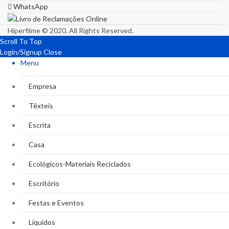
WhatsApp
Hiperfilme © 2020. All Rights Reserved.
Scroll To Top
Login/Signup
Close
Menu
Empresa
Têxteis
Escrita
Casa
Ecológicos-Materiais Reciclados
Escritório
Festas e Eventos
Líquidos