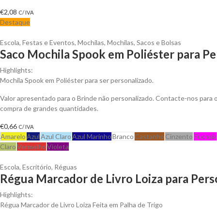
€
2,08
C/ IVA
Destaque
Escola
,
Festas e Eventos
,
Mochilas
,
Mochilas, Sacos e Bolsas
Saco Mochila Spook em Poliéster para Pe
Highlights:
Mochila Spook em Poliéster para ser personalizado.
Valor apresentado para o Brinde não personalizado. Contacte-nos para
compra de grandes quantidades.
€
0,66
C/ IVA
Amarelo
Azul
Azul Claro
Azul Marinho
Branco
Castanho
Cinzento
Fuchsia
Claro
Vermelho
Violeta
Escola
,
Escritório
,
Réguas
Régua Marcador de Livro Loiza para Pers
Highlights:
Régua Marcador de Livro Loiza Feita em Palha de Trigo