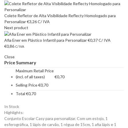
Colete Refletor de Alta Visibilidade Reflecty Homologado para
Personalizar
€
3,26
C/ IVA
Next product
Afia Ener em Plástico Infantil para Personalizar
€
0,37
C/ IVA
€
0,86
C/ IVA
Close
Price Summary
Maximum Retail Price
(incl. of all taxes)
€
0,70
Selling Price
€
0,70
Total
€
0,70
In Stock
Highlights:
Conjunto Escolar Casy para personalizar. Com um estojo, 1
esferográfica, 1 lápis de carvão, 1 régua de 15cm, 1 afia lápis e 1