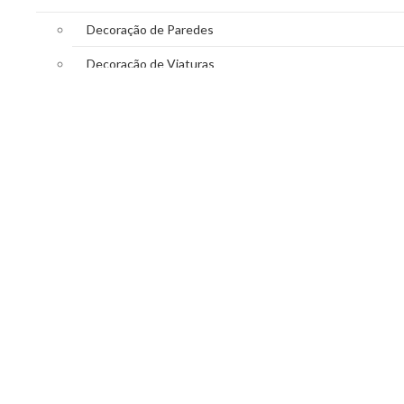
Decoração de Paredes
Decoração de Viaturas
Reclamos Luminosos
Decoração de Montras
WhatsApp
Close
Search
Shop
0
Cart
Account
Close
My Cart
Shopping cart is empty!