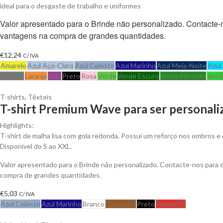
ideal para o desgaste de trabalho e uniformes
Valor apresentado para o Brinde não personalizado. Contacte
vantagens na compra de grandes quantidades.
€
12,24
C/ IVA
Amarelo
Azul Aço-Claro
Azul Celeste
Azul Marinho
Azul Meia-Noite
Azul
Ardósia
Laranja
Lilás
Preto
Rosa
Verde
Verde Escuro
Verde Floresta
Verd
T-shirts
,
Têxteis
T-shirt Premium Wave para ser personali
Highlights:
T-shirt de malha lisa com gola redonda. Possuí um reforço nos ombros e 
Disponível do S ao XXL.
Valor apresentado para o Brinde não personalizado. Contacte-nos para
compra de grandes quantidades.
€
5,03
C/ IVA
Azul Celeste
Azul Marinho
Branco
Castanho
Preto
Vermelho