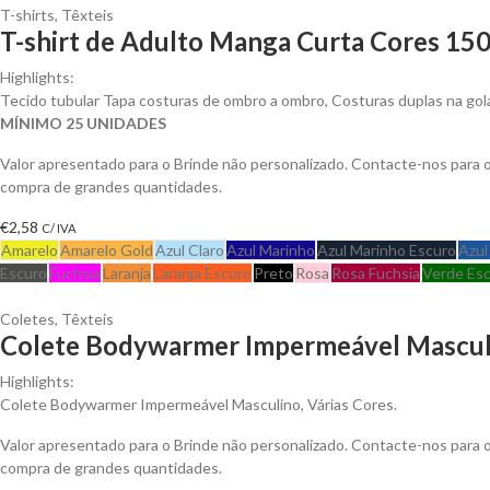
T-shirts
,
Têxteis
T-shirt de Adulto Manga Curta Cores 150
Highlights:
Tecido tubular Tapa costuras de ombro a ombro, Costuras duplas na go
MÍNIMO 25 UNIDADES
Valor apresentado para o Brinde não personalizado. Contacte-nos para
compra de grandes quantidades.
€
2,58
C/ IVA
Amarelo
Amarelo Gold
Azul Claro
Azul Marinho
Azul Marinho Escuro
Azul
Escuro
Fuchsia
Laranja
Laranja Escuro
Preto
Rosa
Rosa Fuchsia
Verde Es
Coletes
,
Têxteis
Colete Bodywarmer Impermeável Masculi
Highlights:
Colete Bodywarmer Impermeável Masculino, Várias Cores.
Valor apresentado para o Brinde não personalizado. Contacte-nos para
compra de grandes quantidades.