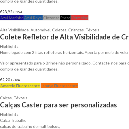
compra de grandes quantidades.
€
23,92
C/ IVA
Azul Marinho
Azul Royal
Cinzento
Preto
Vermelho
Alta Visibilidade
,
Automóvel
,
Coletes
,
Crianças
,
Têxteis
Colete Refletor de Alta Visibilidade de C
Highlights:
Homologado com 2 fitas refletoras horizontais. Aperta por meio de velcr
Valor apresentado para o Brinde não personalizado. Contacte-nos para
compra de grandes quantidades.
€
2,20
C/ IVA
Amarelo Fluorescente
Laranja Fluorescente
Calças
,
Têxteis
Calças Caster para ser personalizadas
Highlights:
Calça Trabalho
calças de trabalho de multibolsos,