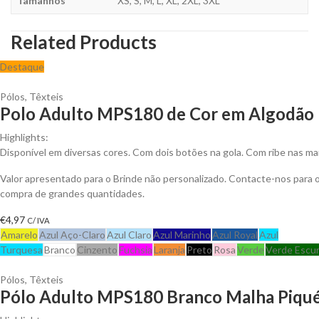
Tamanhos
XS, S, M, L, XL, 2XL, 3XL
Related Products
Destaque
Pólos
,
Têxteis
Polo Adulto MPS180 de Cor em Algodão P
Highlights:
Disponível em diversas cores. Com dois botões na gola. Com ribe nas ma
Valor apresentado para o Brinde não personalizado. Contacte-nos para
compra de grandes quantidades.
€
4,97
C/ IVA
Amarelo
Azul Aço-Claro
Azul Claro
Azul Marinho
Azul Royal
Azul
Turquesa
Branco
Cinzento
Fuchsia
Laranja
Preto
Rosa
Verde
Verde Escu
Pólos
,
Têxteis
Pólo Adulto MPS180 Branco Malha Piqué 