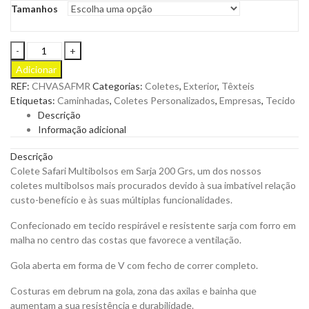
Tamanhos
Colete
Safari
Adicionar
Multibolsos
REF:
CHVASAFMR
Categorias:
Coletes
,
Exterior
,
Têxteis
em
Etiquetas:
Caminhadas
,
Coletes Personalizados
,
Empresas
,
Tecido
Sarja
Descrição
200
Informação adicional
Grs
para
Descrição
Personalizar
Colete Safari Multibolsos em Sarja 200 Grs, um dos nossos
quantity
coletes multibolsos mais procurados devido à sua imbatível relação
custo-benefício e às suas múltiplas funcionalidades.
Confecionado em tecido respirável e resistente sarja com forro em
malha no centro das costas que favorece a ventilação.
Gola aberta em forma de V com fecho de correr completo.
Costuras em debrum na gola, zona das axilas e bainha que
aumentam a sua resistência e durabilidade.