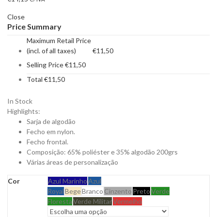
Close
Price Summary
Maximum Retail Price
(incl. of all taxes)
€
11,50
Selling Price
€
11,50
Total
€
11,50
In Stock
Highlights:
Sarja de algodão
Fecho em nylon.
Fecho frontal.
Composição: 65% poliéster e 35% algodão 200grs
Várias áreas de personalização
Cor
Azul Marinho
Azul
Royal
Bege
Branco
Cinzento
Preto
Verde
Floresta
Verde Militar
Vermelho