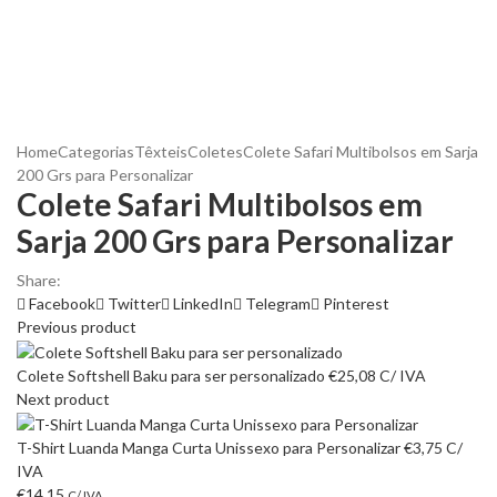
Home
Categorias
Têxteis
Coletes
Colete Safari Multibolsos em Sarja
200 Grs para Personalizar
Colete Safari Multibolsos em
Sarja 200 Grs para Personalizar
Share:
Facebook
Twitter
LinkedIn
Telegram
Pinterest
Previous product
Colete Softshell Baku para ser personalizado
€
25,08
C/ IVA
Next product
T-Shirt Luanda Manga Curta Unissexo para Personalizar
€
3,75
C/
IVA
€
14,15
C/ IVA