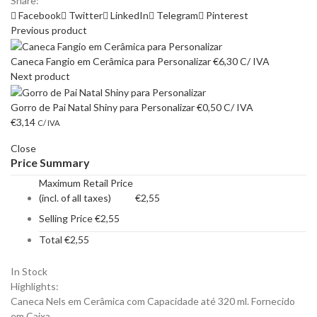
Share:
Facebook
Twitter
LinkedIn
Telegram
Pinterest
Previous product
Caneca Fangio em Cerâmica para Personalizar
€
6,30
C/ IVA
Next product
Gorro de Pai Natal Shiny para Personalizar
€
0,50
C/ IVA
€
3,14
C/ IVA
Close
Price Summary
Maximum Retail Price
(incl. of all taxes)
€
2,55
Selling Price
€
2,55
Total
€
2,55
In Stock
Highlights:
Caneca Nels em Cerâmica com Capacidade até 320 ml. Fornecido
em Caixa