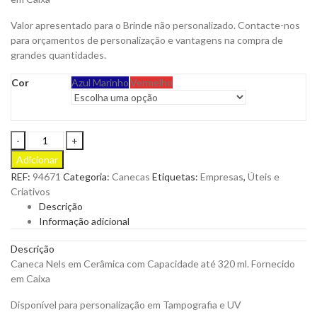
Valor apresentado para o Brinde não personalizado. Contacte-nos
para orçamentos de personalização e vantagens na compra de
grandes quantidades.
Cor
Azul Marinho
Vermelho
Caneca
Nels
Adicionar
em
REF:
94671
Categoria:
Canecas
Etiquetas:
Empresas
,
Úteis e
Cerâmica
Criativos
para
Descrição
Personalizar
Informação adicional
quantity
Descrição
Caneca Nels em Cerâmica com Capacidade até 320 ml. Fornecido
em Caixa
Disponível para personalização em Tampografia e UV