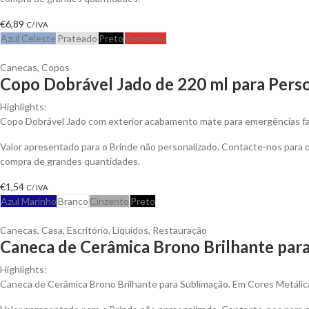
€
6,89
C/ IVA
Azul Celeste
Prateado
Preto
Vermelho
Canecas
,
Copos
Copo Dobrável Jado de 220 ml para Perso
Highlights:
Copo Dobrável Jado com exterior acabamento mate para emergências fab
Valor apresentado para o Brinde não personalizado. Contacte-nos para
compra de grandes quantidades.
€
1,54
C/ IVA
Azul Marinho
Branco
Cinzento
Preto
Canecas
,
Casa
,
Escritório
,
Líquidos
,
Restauração
Caneca de Cerâmica Brono Brilhante para
Highlights:
Caneca de Cerâmica Brono Brilhante para Sublimação. Em Cores Metálic