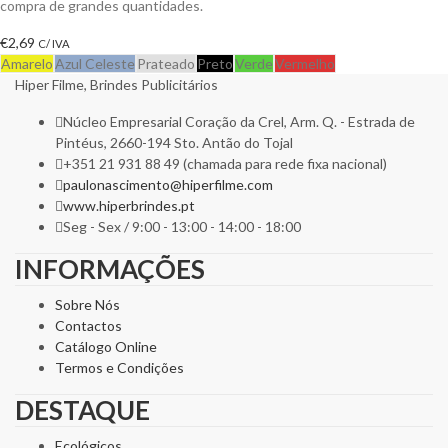
compra de grandes quantidades.
€
2,69
C/ IVA
Amarelo
Azul Celeste
Prateado
Preto
Verde
Vermelho
Hiper Filme, Brindes Publicitários
Núcleo Empresarial Coração da Crel, Arm. Q. - Estrada de
Pintéus, 2660-194 Sto. Antão do Tojal
+351 21 931 88 49 (chamada para rede fixa nacional)
paulonascimento@hiperfilme.com
www.hiperbrindes.pt
Seg - Sex / 9:00 - 13:00 - 14:00 - 18:00
INFORMAÇÕES
Sobre Nós
Contactos
Catálogo Online
Termos e Condições
DESTAQUE
Ecológicos