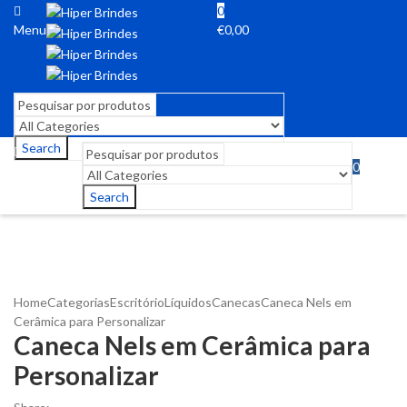
0
Menu
€
0,00
Search
0
Menu
€
0,00
Search
Home
Categorias
Escritório
Líquidos
Canecas
Caneca Nels em
Cerâmica para Personalizar
Caneca Nels em Cerâmica para
Personalizar