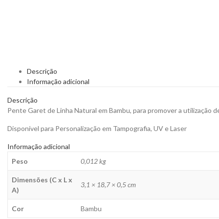
Descrição
Informação adicional
Descrição
Pente Garet de Linha Natural em Bambu, para promover a utilização d
Disponível para Personalização em Tampografia, UV e Laser
Informação adicional
Peso
0,012 kg
Dimensões (C x L x
3,1 × 18,7 × 0,5 cm
A)
Cor
Bambu