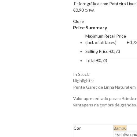
Esferográfica com Ponteiro Lixor
€
0,90
C/ IVA
Close
Price Summary
Maximum Retail Price
(incl. of all taxes)
€
0,7
Selling Price
€
0,73
Total
€
0,73
In Stock
Highlights:
Pente Garet de Linha Natural e
Valor apresentado para o Brinde 
vantagens na compra de grandes
Cor
Bambu