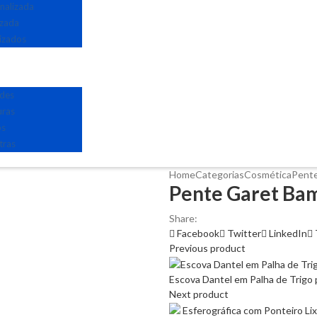
nalizada
izada
izados
edes
uras
os
tras
Home
Categorias
Cosmética
Pente
Pente Garet Bam
Share:
Facebook
Twitter
LinkedIn
Previous product
Escova Dantel em Palha de Trigo 
Next product