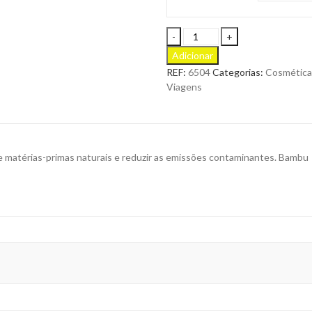
Pente
Garet
Adicionar
Bambu
REF:
6504
Categorias:
Cosmética
para
Viagens
Personalizar
quantity
e matérias-primas naturais e reduzir as emissões contaminantes. Bambu