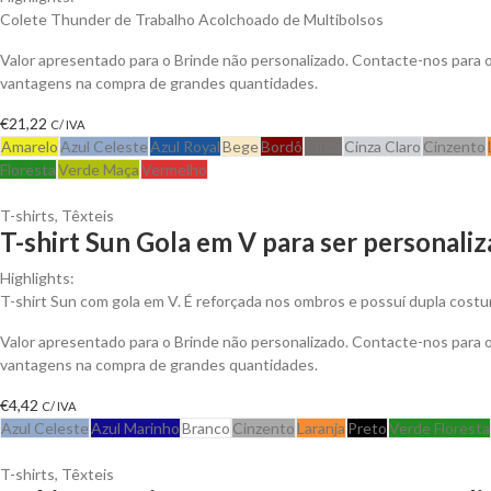
Colete Thunder de Trabalho Acolchoado de Multibolsos
Valor apresentado para o Brinde não personalizado. Contacte-nos para 
vantagens na compra de grandes quantidades.
€
21,22
C/ IVA
Amarelo
Azul Celeste
Azul Royal
Bege
Bordô
Cinza
Cinza Claro
Cinzento
Floresta
Verde Maça
Vermelho
T-shirts
,
Têxteis
T-shirt Sun Gola em V para ser personali
Highlights:
T-shirt Sun com gola em V. É reforçada nos ombros e possuí dupla costu
Valor apresentado para o Brinde não personalizado. Contacte-nos para 
vantagens na compra de grandes quantidades.
€
4,42
C/ IVA
Azul Celeste
Azul Marinho
Branco
Cinzento
Laranja
Preto
Verde Floresta
T-shirts
,
Têxteis