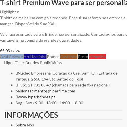
T-shirt Premium Wave para ser personali
Highlights:
T-shirt de malha lisa com gola redonda. Possuí um reforço nos ombros e 
mangas. Disponível do S ao XXL.
Valor apresentado para o Brinde não personalizado. Contacte-nos para 
vantagens na compra de grandes quantidades.
€
5,03
C/ IVA
Azul Celeste
Azul Marinho
Branco
Castanho
Preto
Vermelho
Hiper Filme, Brindes Publicitários
Núcleo Empresarial Coração da Crel, Arm. Q. - Estrada de
Pintéus, 2660-194 Sto. Antão do Tojal
+351 21 931 88 49 (chamada para rede fixa nacional)
paulonascimento@hiperfilme.com
www.hiperbrindes.pt
Seg - Sex / 9:00 - 13:00 - 14:00 - 18:00
INFORMAÇÕES
Sobre Nós