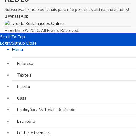
Subscreva os nossos canais para não perder as últimas novidades!
WhatsApp
Hiperfilme © 2020. All Rights Reserved.
Scroll To Top
Login/Signup
Close
Menu
Empresa
Têxteis
Escrita
Casa
Ecológicos-Materiais Reciclados
Escritório
Festas e Eventos