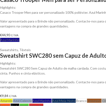
Highlights:
Casaco Trooper Men para ser personalizado 100% poliéster. Azul Marinh
Valor apresentado para o Brinde não personalizado. Contacte-nos para 
vantagens na compra de grandes quantidades.
€
44,90
C/ IVA
Azul Marinho
Sweatshirts
,
Têxteis
Sweatshirt SWC280 sem Capuz de Adulto
Highlights:
Sweatshirt SWC280 Sem Capuz de Adulto de malha cardada. Com costur
cinta. Punhos e cinta elásticos.
Valor apresentado para o Brinde não personalizado. Contacte-nos para 
vantagens na compra de grandes quantidades.
€
9,84
C/ IVA
Amarelo
Azul Celeste
Azul Marinho
Azul Meia-Noite
Branco
Castanho
Ci
Escuro
Preto
Verde
Vermelho