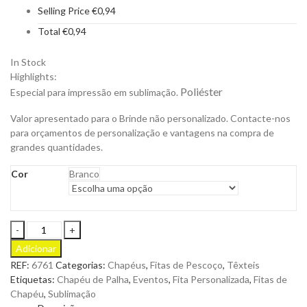
Selling Price
€
0,94
Total
€
0,94
In Stock
Highlights:
Poliéster
Especial para impressão em sublimação.
Valor apresentado para o Brinde não personalizado. Contacte-nos
para orçamentos de personalização e vantagens na compra de
grandes quantidades.
Cor
Branco
Fita
de
Adicionar
Chapéu
REF:
6761
Categorias:
Chapéus
,
Fitas de Pescoço
,
Têxteis
Hico
Etiquetas:
Chapéu de Palha
,
Eventos
,
Fita Personalizada
,
Fitas de
em
Chapéu
,
Sublimação
Poliéster