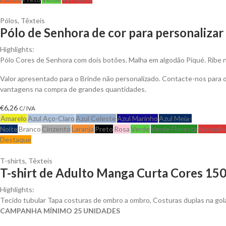
Pólos
,
Têxteis
Pólo de Senhora de cor para personalizar
Highlights:
Pólo Cores de Senhora com dois botões. Malha em algodão Piqué. Ribe 
Valor apresentado para o Brinde não personalizado. Contacte-nos para 
vantagens na compra de grandes quantidades.
€
6,26
C/ IVA
Amarelo
Azul Aço-Claro
Azul Celeste
Azul Marinho
Azul Meia-
Noite
Branco
Cinzento
Laranja
Preto
Rosa
Verde
Verde Floresta
Vermelh
Destaque
T-shirts
,
Têxteis
T-shirt de Adulto Manga Curta Cores 150
Highlights:
Tecido tubular Tapa costuras de ombro a ombro, Costuras duplas na gol
CAMPANHA MÍNIMO 25 UNIDADES