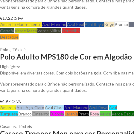
Valor apresentado para o Brinde não personalizado. Contacte-nos para 
vantagens na compra de grandes quantidades.
€
17,22
C/ IVA
Amarelo Fluorescente
Azul Marinho
Azul Real
Azul Royal
Bege
Branco
Ci
Garrafa
Verde Maça
Verde Militar
Vermelho
Destaque
Pólos
,
Têxteis
Polo Adulto MPS180 de Cor em Algodão P
Highlights:
Disponível em diversas cores. Com dois botões na gola. Com ribe nas ma
Valor apresentado para o Brinde não personalizado. Contacte-nos para 
vantagens na compra de grandes quantidades.
€
4,97
C/ IVA
Amarelo
Azul Aço-Claro
Azul Claro
Azul Marinho
Azul Royal
Azul
Turquesa
Branco
Cinzento
Fuchsia
Laranja
Preto
Rosa
Verde
Verde Escu
Casacos
,
Têxteis
Casaco Trooper Men para ser Personzali