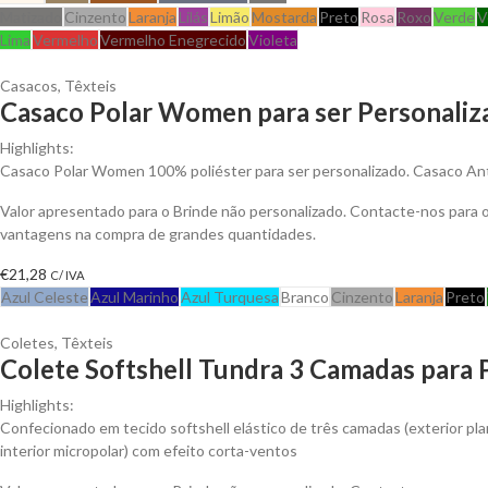
Matizado
Cinzento
Laranja
Lilás
Limão
Mostarda
Preto
Rosa
Roxo
Verde
V
Lima
Vermelho
Vermelho Enegrecido
Violeta
Casacos
,
Têxteis
Casaco Polar Women para ser Personaliz
Highlights:
Casaco Polar Women 100% poliéster para ser personalizado. Casaco Anti-
Valor apresentado para o Brinde não personalizado. Contacte-nos para 
vantagens na compra de grandes quantidades.
€
21,28
C/ IVA
Azul Celeste
Azul Marinho
Azul Turquesa
Branco
Cinzento
Laranja
Preto
Coletes
,
Têxteis
Colete Softshell Tundra 3 Camadas para 
Highlights:
Confecionado em tecido softshell elástico de três camadas (exterior plan
interior micropolar) com efeito corta-ventos