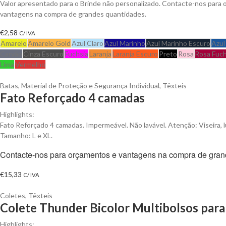
Valor apresentado para o Brinde não personalizado. Contacte-nos para 
vantagens na compra de grandes quantidades.
€
2,58
C/ IVA
Amarelo
Amarelo Gold
Azul Claro
Azul Marinho
Azul Marinho Escuro
Azul
Carvão
Cinza Escuro
Fuchsia
Laranja
Laranja Escuro
Preto
Rosa
Rosa Fuch
Lima
Vermelho
Batas
,
Material de Proteção e Segurança Individual
,
Têxteis
Fato Reforçado 4 camadas
Highlights:
Fato Reforçado 4 camadas. Impermeável. Não lavável. Atenção: Viseira, l
Tamanho: L e XL.
Contacte-nos para orçamentos e vantagens na compra de gran
€
15,33
C/ IVA
Coletes
,
Têxteis
Colete Thunder Bicolor Multibolsos para
Highlights: