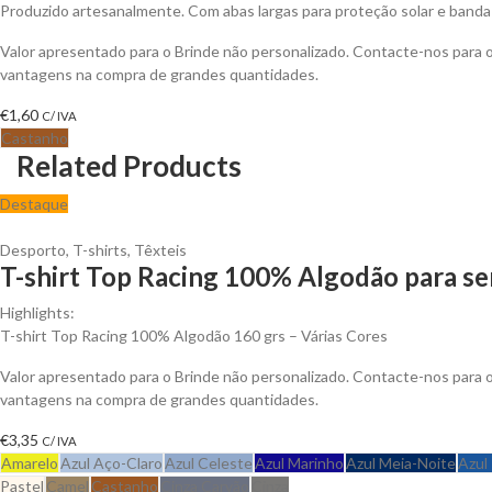
Produzido artesanalmente. Com abas largas para proteção solar e banda 
Valor apresentado para o Brinde não personalizado. Contacte-nos para 
vantagens na compra de grandes quantidades.
€
1,60
C/ IVA
Castanho
Related Products
Destaque
Desporto
,
T-shirts
,
Têxteis
T-shirt Top Racing 100% Algodão para se
Highlights:
T-shirt Top Racing 100% Algodão 160 grs – Várias Cores
Valor apresentado para o Brinde não personalizado. Contacte-nos para 
vantagens na compra de grandes quantidades.
€
3,35
C/ IVA
Amarelo
Azul Aço-Claro
Azul Celeste
Azul Marinho
Azul Meia-Noite
Azul
Pastel
Camel
Castanho
Cinza Carvão
Cinza