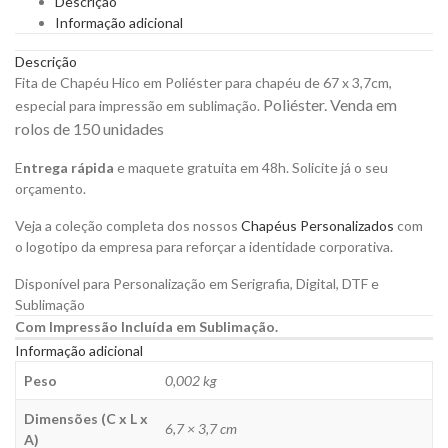
Descrição
para
Informação adicional
Sublimação
para
Descrição
Personalizar
Fita de Chapéu Hico em Poliéster para chapéu de 67 x 3,7cm,
quantity
Poliéster. Venda em
especial para impressão em sublimação.
rolos de 150 unidades
E
ntrega rápida
e maquete gratuita em 48h. Solicite já o seu
orçamento.
Veja a coleção completa dos nossos
Chapéus Personalizados
com
o logotipo da empresa para reforçar a identidade corporativa.
Disponível para Personalização em Serigrafia, Digital, DTF e
Sublimação
Com Impressão Incluída em Sublimação.
Informação adicional
Peso
0,002 kg
Dimensões (C x L x
6,7 × 3,7 cm
A)