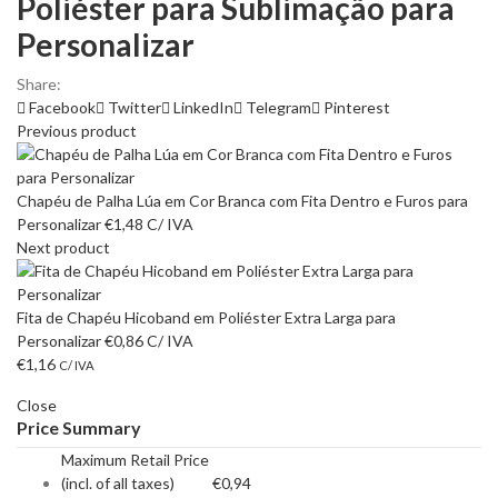
Poliéster para Sublimação para
Personalizar
Share:
Facebook
Twitter
LinkedIn
Telegram
Pinterest
Previous product
Chapéu de Palha Lúa em Cor Branca com Fita Dentro e Furos para
Personalizar
€
1,48
C/ IVA
Next product
Fita de Chapéu Hicoband em Poliéster Extra Larga para
Personalizar
€
0,86
C/ IVA
€
1,16
C/ IVA
Close
Price Summary
Maximum Retail Price
(incl. of all taxes)
€
0,94