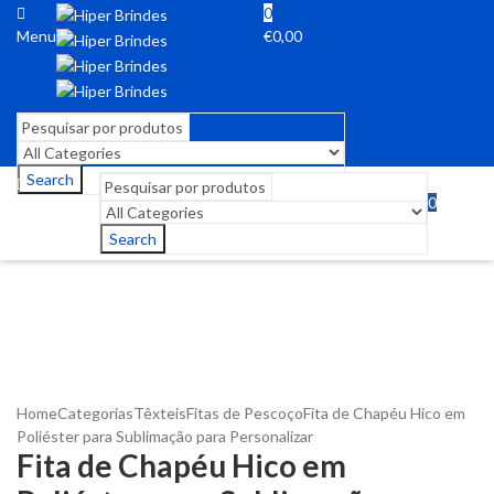
0
Menu
€
0,00
Search
0
Menu
€
0,00
Search
Home
Categorias
Têxteis
Fitas de Pescoço
Fita de Chapéu Hico em
Poliéster para Sublimação para Personalizar
Fita de Chapéu Hico em